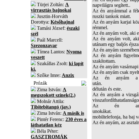
Türjei Zoltán:
A
napvilágra segített..
virrasztás bajnokai
Az én anyámmal a féle
Jusztin-Horváth
ruszki tankok miatt.
Dorottya:
Későhajnal
Az én anyám karjai köz
rémmel.
Tamási József:
északi
Az én anyám volt, aki e
szél
Az én anyám volt, aki
Paál Marcell:
utánam egy baljós éjsza
Szezonzavar
Az én anyám szemében k
Tímea Lantos:
Nyoma
Az én anyám figyelmez
veszett
szakítottam.
Szakállas Zsolt:
ki lapít
Az én anyám vasárnapi 
ki.
Az én anyám csak nyelt,
Szőke Imre:
Anzix
Az én anyám a f
Prózák
után. Az én an
délután és este.
Zima István:
A
Az én anyám a vizsgál
megszokott színek(2.)
visszafordíthatatlanságo
Molnár Attila:
Az én anyám
Tibitebitangó (jav.)
unokákat
Zima István:
A másik is
mobiltelefonja, ha baj v
Pintér Ferenc:
230 éves a
Az én anyám, az asztalr
láthatatlan kéz
Béla Péter:
GASZTROMÁK