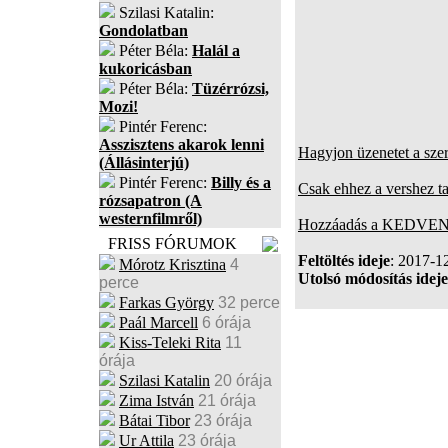
Szilasi Katalin:
Gondolatban
Péter Béla:
Halál a
kukoricásban
Péter Béla:
Tüzérrózsi,
Mozi!
Pintér Ferenc:
Asszisztens akarok lenni
Hagyjon üzenetet a sze
(Állásinterjú)
Pintér Ferenc:
Billy és a
Csak ehhez a vershez t
rózsapatron (A
westernfilmről)
Hozzáadás a KEDVENC
FRISS FÓRUMOK
Feltöltés ideje
: 2017-1
Mórotz Krisztina
4
Utolsó módosítás ideje
perce
Farkas György
32 perce
Paál Marcell
6 órája
Kiss-Teleki Rita
11
órája
Szilasi Katalin
20 órája
Zima István
21 órája
Bátai Tibor
23 órája
Ur Attila
23 órája