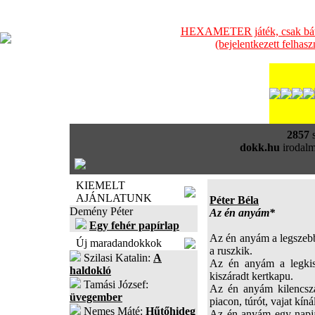
HEXAMETER játék, csak bátra
(bejelentkezett felhas
2857
s
dokk.hu
irodalm
KIEMELT
AJÁNLATUNK
Péter Béla
Demény Péter
Az én anyám*
Egy fehér papírlap
Az én anyám a legszebb
Új maradandokkok
a ruszkik.
Szilasi Katalin:
A
Az én anyám a legkise
haldokló
kiszáradt kertkapu.
Tamási József:
Az én anyám kilencszá
üvegember
piacon, túrót, vajat kíná
Nemes Máté:
Hűtőhideg
Az én anyám egy napja