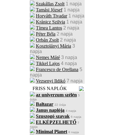
Szakállas Zsolt
1 napja
Tamási József
1 napja
Horváth Tivadar
1 napja
Kránicz Szilvia
1 napja
Tímea Lantos
2 napja
Péter Béla
2 napja
Orbán Zsolt
2 napja
Kosztolányi Mária
3
napja
Nemes Máté
3 napja
Tikkel Lajos
4 napja
Francesco de Orellana
5
napja
Vezsenyi Ildikó
7 napja
FRISS NAPLÓK
az univerzum szélén
5
órája
Baltazar
22 órája
Janus naplója
4 napja
Szuszogó szavak
6 napja
ELKÉPZELHETŐ
7
napja
Minimal Planet
8 napja