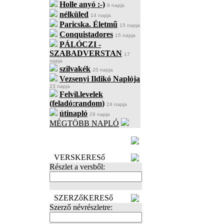
Holle anyó :-)
8 napja
nélküled
14 napja
Paricska. Életmű
15 napja
Conquistadores
15 napja
PÁLÓCZI -
SZABADVERSTAN
17
napja
szilvakék
20 napja
Vezsenyi Ildikó Naplója
23 napja
Felvil.levelek
(feladó:random)
24 napja
útinapló
29 napja
MÉGTÖBB NAPLÓ
BECENÉV
LEFOGLALÁSA
VERSKERESő
Részlet a versből:
SZERZőKERESő
Szerző névrészletre: