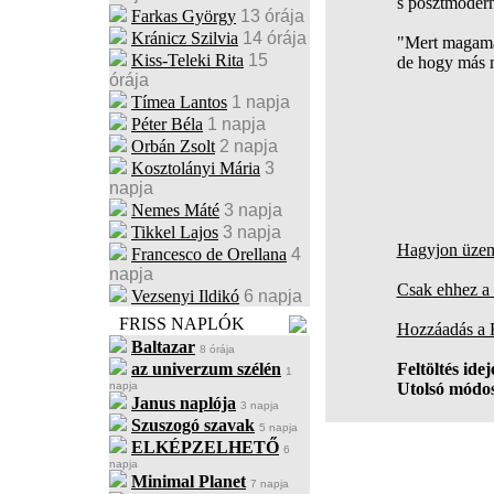
s posztmodern
Farkas György
13 órája
Kránicz Szilvia
14 órája
"Mert magama
Kiss-Teleki Rita
15
de hogy más m
órája
Tímea Lantos
1 napja
Péter Béla
1 napja
Orbán Zsolt
2 napja
Kosztolányi Mária
3
napja
Nemes Máté
3 napja
Tikkel Lajos
3 napja
Hagyjon üzene
Francesco de Orellana
4
napja
Csak ehhez a 
Vezsenyi Ildikó
6 napja
FRISS NAPLÓK
Hozzáadás a
Baltazar
8 órája
az univerzum szélén
Feltöltés idej
1
napja
Utolsó módos
Janus naplója
3 napja
Szuszogó szavak
5 napja
ELKÉPZELHETŐ
6
napja
Minimal Planet
7 napja