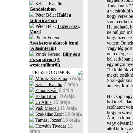
enyhébb fokú 
Szilasi Katalin:
Tudatlanul: "
Gondolatban
a versíróktól
Péter Béla:
Halál a
hogy verseibe
kukoricásban
s nem érthető 
Péter Béla:
Tüzérrózsi,
Ha tudható, h
Mozi!
ne múljon má
Pintér Ferenc:
hogy üzenete t
Asszisztens akarok lenni
vettem Önnek 
(Állásinterjú)
Vagy légipost
nem mérgesebb
Pintér Ferenc:
Billy és a
bal sarkában e
rózsapatron (A
egy angol nye
westernfilmről)
"Itt küldjük vi
FRISS FÓRUMOK
megfejtésükhö
Mórotz Krisztina
5 órája
Stratégiánkna
Szilasi Katalin
7 órája
ám egy fordító
Zima István
8 órája
Bátai Tibor
10 órája
Ha csöpp agyá
hol torzítatla
Ur Attila
10 órája
szólhatott voln
Paál Marcell
11 órája
hogyha szaváb
Szakállas Zsolt
12 órája
Ám, ha kimon
Tamási József
13 órája
vagy olvasnám
Horváth Tivadar
13
attól tartok, a
órája