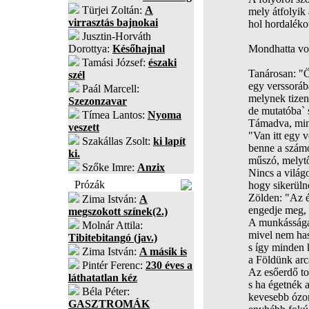
Türjei Zoltán:
A
mely átfolyik
virrasztás bajnokai
hol hordaléko
Jusztin-Horváth
Dorottya:
Későhajnal
Mondhatta vol
Tamási József:
északi
Tanárosan: "Ö
szél
egy verssoráb
Paál Marcell:
melynek tizen
Szezonzavar
de mutatóba` 
Tímea Lantos:
Nyoma
Támadva, mint
veszett
"Van itt egy v
Szakállas Zsolt:
ki lapít
benne a számo
ki.
műszó, melytő
Szőke Imre:
Anzix
Nincs a világ
Prózák
hogy sikerülne
Zölden: "Az é
Zima István:
A
engedje meg,
megszokott színek(2.)
A munkássága 
Molnár Attila:
mivel nem has
Tibitebitangó (jav.)
s így minden 
Zima István:
A másik is
a Földünk arc
Pintér Ferenc:
230 éves a
Az esőerdő t
láthatatlan kéz
s ha égetnék 
Béla Péter:
kevesebb ózo
GASZTROMÁK