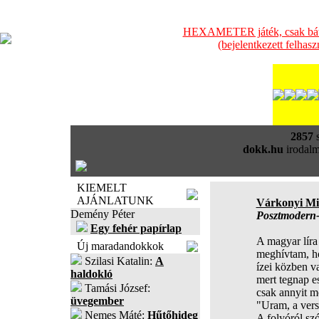
HEXAMETER játék, csak bátra
(bejelentkezett felhas
2857
s
dokk.hu
irodalm
KIEMELT
AJÁNLATUNK
Várkonyi Mi
Demény Péter
Posztmodern
Egy fehér papírlap
A magyar líra 
Új maradandokkok
meghívtam, h
Szilasi Katalin:
A
ízei közben va
haldokló
mert tegnap e
Tamási József:
csak annyit m
üvegember
"Uram, a verse
Nemes Máté:
Hűtőhideg
A folyóról szó