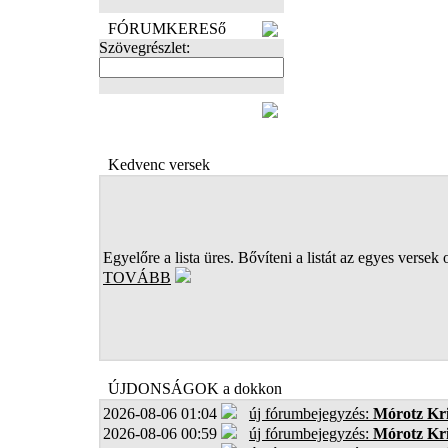
FÓRUMKERESő
Szövegrészlet:
FOTÓK
Kedvenc versek
Egyelőre a lista üres. Bővíteni a listát az egyes versek 
TOVÁBB
ÚJDONSÁGOK a dokkon
2026-08-06 01:04
új fórumbejegyzés:
Mórotz Kri
2026-08-06 00:59
új fórumbejegyzés:
Mórotz Kri