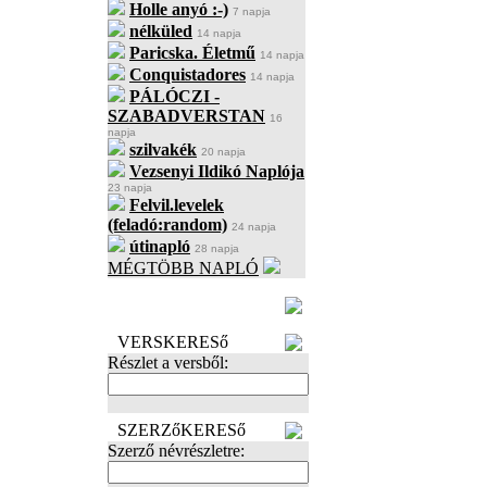
Holle anyó :-)
7 napja
nélküled
14 napja
Paricska. Életmű
14 napja
Conquistadores
14 napja
PÁLÓCZI -
SZABADVERSTAN
16
napja
szilvakék
20 napja
Vezsenyi Ildikó Naplója
23 napja
Felvil.levelek
(feladó:random)
24 napja
útinapló
28 napja
MÉGTÖBB NAPLÓ
BECENÉV
LEFOGLALÁSA
VERSKERESő
Részlet a versből:
SZERZőKERESő
Szerző névrészletre: