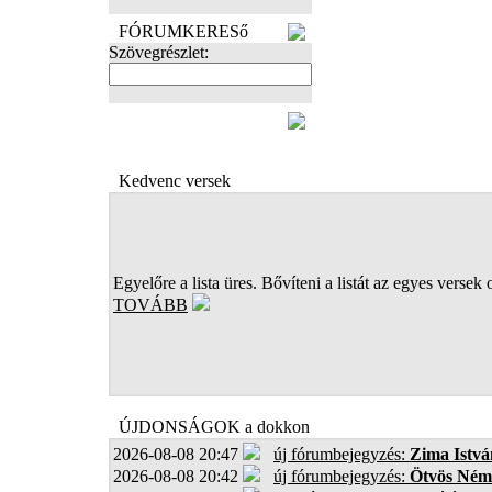
FÓRUMKERESő
Szövegrészlet:
FOTÓK
Kedvenc versek
Egyelőre a lista üres. Bővíteni a listát az egyes versek 
TOVÁBB
ÚJDONSÁGOK a dokkon
2026-08-08 20:47
új fórumbejegyzés:
Zima Istvá
2026-08-08 20:42
új fórumbejegyzés:
Ötvös Ném