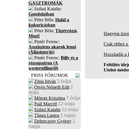
GASZTROMÁK
Szilasi Katalin:
Gondolatban
Péter Béla:
Halál a
kukoricásban
Péter Béla:
Tüzérrózsi,
Hagyjon üzene
Mozi!
Pintér Ferenc:
Csak ehhez a 
Asszisztens akarok lenni
(Állásinterjú)
Hozzáadás a
Pintér Ferenc:
Billy és a
rózsapatron (A
Feltöltés idej
westernfilmről)
Utolsó módos
FRISS FÓRUMOK
Zima István
2 órája
Ötvös Németh Edit
2
órája
Mórotz Krisztina
7 órája
Paál Marcell
12 órája
Szilasi Katalin
12 órája
Tímea Lantos
1 napja
Debreczeny György
1
napja