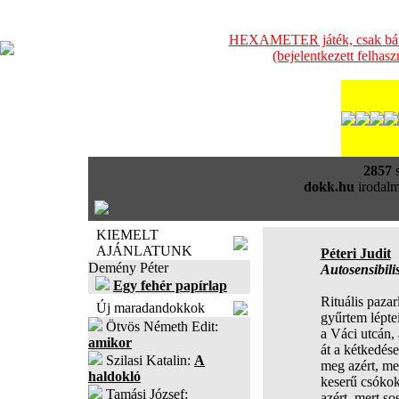
HEXAMETER játék, csak bátra
(bejelentkezett felhas
2857
s
dokk.hu
irodalm
KIEMELT
AJÁNLATUNK
Péteri Judit
Demény Péter
Autosensibilis
Egy fehér papírlap
Rituális paza
Új maradandokkok
gyűrtem léptei
Ötvös Németh Edit:
a Váci utcán,
amikor
át a kétkedése
Szilasi Katalin:
A
meg azért, me
haldokló
keserű csókoké
Tamási József:
azért, mert so