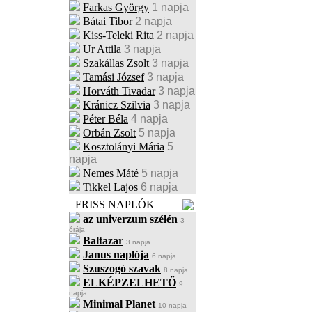
Farkas György
1 napja
Bátai Tibor
2 napja
Kiss-Teleki Rita
2 napja
Ur Attila
3 napja
Szakállas Zsolt
3 napja
Tamási József
3 napja
Horváth Tivadar
3 napja
Kránicz Szilvia
3 napja
Péter Béla
4 napja
Orbán Zsolt
5 napja
Kosztolányi Mária
5
napja
Nemes Máté
5 napja
Tikkel Lajos
6 napja
FRISS NAPLÓK
az univerzum szélén
3
órája
Baltazar
3 napja
Janus naplója
6 napja
Szuszogó szavak
8 napja
ELKÉPZELHETŐ
9
napja
Minimal Planet
10 napja