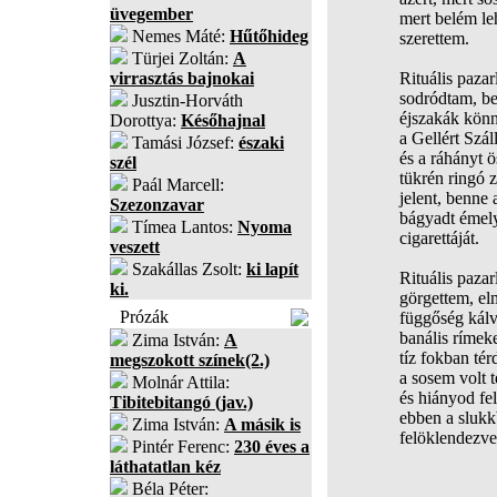
üvegember
mert belém le
Nemes Máté:
Hűtőhideg
szerettem.
Türjei Zoltán:
A
virrasztás bajnokai
Rituális paza
sodródtam, be
Jusztin-Horváth
éjszakák könn
Dorottya:
Későhajnal
a Gellért Szál
Tamási József:
északi
és a ráhányt ö
szél
tükrén ringó z
Paál Marcell:
jelent, benne 
Szezonzavar
bágyadt émelyg
Tímea Lantos:
Nyoma
cigarettáját.
veszett
Szakállas Zsolt:
ki lapít
Rituális paza
ki.
görgettem, el
Prózák
függőség kálv
banális rímek
Zima István:
A
tíz fokban té
megszokott színek(2.)
a sosem volt 
Molnár Attila:
és hiányod fe
Tibitebitangó (jav.)
ebben a slukk
Zima István:
A másik is
felöklendezve
Pintér Ferenc:
230 éves a
láthatatlan kéz
Béla Péter: