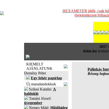
HEXAMETER játék, csak bátra
(bejelentkezett felhas
2857
s
dokk.hu
irodalm
KIEMELT
AJÁNLATUNK
Pálinkás Imr
Demény Péter
Részeg hajna
Egy fehér papírlap
Új maradandokkok
Szilasi Katalin:
A
haldokló
Tamási József:
üvegember
Nemes Máté:
Hűtőhideg