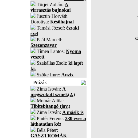
Türjei Zoltán:
A
virrasztás bajnokai
Jusztin-Horváth
Dorottya:
Későhajnal
Tamási József:
északi
szél
s
Paál Marcell:
Szezonzavar
Tímea Lantos:
Nyoma
veszett
Szakállas Zsolt:
ki lapít
ki.
Szőke Imre:
Anzix
Prózák
Zima István:
A
megszokott színek(2.)
Molnár Attila:
Tibitebitangó (jav.)
Zima István:
A másik is
Pintér Ferenc:
230 éves a
láthatatlan kéz
Béla Péter:
GASZTROMÁK