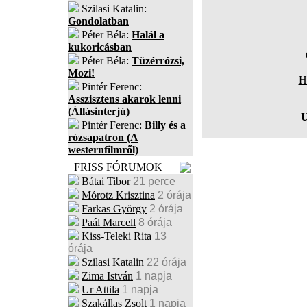
Szilasi Katalin:
Gondolatban
Péter Béla:
Halál a
kukoricásban
Péter Béla:
Tüzérrózsi,
Mozi!
H
Pintér Ferenc:
Asszisztens akarok lenni
(Állásinterjú)
U
Pintér Ferenc:
Billy és a
rózsapatron (A
westernfilmről)
FRISS FÓRUMOK
Bátai Tibor
21 perce
Mórotz Krisztina
2 órája
Farkas György
2 órája
Paál Marcell
8 órája
Kiss-Teleki Rita
13
órája
Szilasi Katalin
22 órája
Zima István
1 napja
Ur Attila
1 napja
Szakállas Zsolt
1 napja