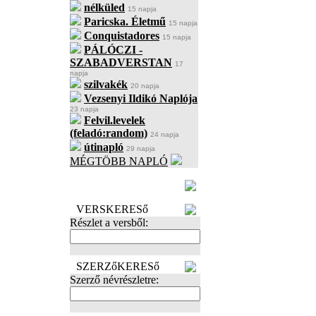
nélküled
15 napja
Paricska. Életmű
15 napja
Conquistadores
15 napja
PÁLÓCZI -
SZABADVERSTAN
17
napja
szilvakék
20 napja
Vezsenyi Ildikó Naplója
23 napja
Felvil.levelek
(feladó:random)
24 napja
útinapló
29 napja
MÉGTÖBB NAPLÓ
BECENÉV
LEFOGLALÁSA
VERSKERESő
Részlet a versből:
SZERZőKERESő
Szerző névrészletre: