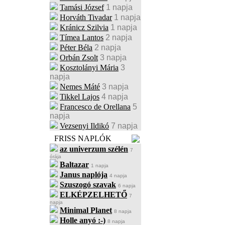
Tamási József
1 napja
Horváth Tivadar
1 napja
Kránicz Szilvia
1 napja
Tímea Lantos
2 napja
Péter Béla
2 napja
Orbán Zsolt
3 napja
Kosztolányi Mária
3
napja
Nemes Máté
3 napja
Tikkel Lajos
4 napja
Francesco de Orellana
5
napja
Vezsenyi Ildikó
7 napja
FRISS NAPLÓK
az univerzum szélén
7
órája
Baltazar
1 napja
Janus naplója
4 napja
Szuszogó szavak
6 napja
ELKÉPZELHETŐ
7
napja
Minimal Planet
8 napja
Holle anyó :-)
8 napja