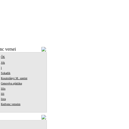
c versei
ŐK
Jók
l
Sokadik
Kosztolányi M. szerint
Genovéva ajánlása
lilis
lili
lista
Kedvenc verseim