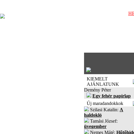
HE
KIEMELT
AJÁNLATUNK
Demény Péter
Egy fehér papírlap
Új maradandokkok
Szilasi Katalin:
A
haldokló
Tamási József:
üvegember
Nemes Máté:
Hűtőhid