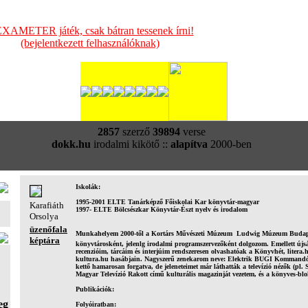
XAMETER játék, csak bátran tessenek írni!
(bejelentkezett felhasználóknak)
2857
szerző
39894
verse
dokk.hu
irodalmi kikötő ::
alapítva
2000-ben
Iskolák:
1995-2001 ELTE Tanárképző Főiskolai Kar könyvtár-magyar
Karafiáth
1997- ELTE Bölcsészkar Könyvtár-Észt nyelv és irodalom
Orsolya
üzenőfala
Munkahelyem 2000-től a Kortárs Művészeti Múzeum  Ludwig Múzeum Budap
képtára
könyvtárosként, jelenlg irodalmi programszervezőként dolgozom. Emellett új
recenzióim, tárcáim és interjúim rendszeresen olvashatóak a Könyvhét, litera.h
kultura.hu hasábjain. Nagyszerű zenekarom neve: Elektrik BUGI Kommandó. 
kettő hamarosan forgatva, de jeleneteimet már láthatták a televízió nézők (pl. 
Magyar Televízió Rakott című kulturális magazinját vezetem, és a könyves-blo
Publikációk:
eg
Folyóiratban: