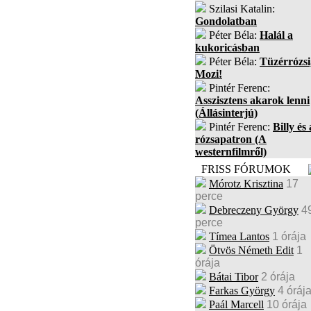
Szilasi Katalin:
Gondolatban
Péter Béla:
Halál a
kukoricásban
Péter Béla:
Tüzérrózsi
Mozi!
Pintér Ferenc:
Asszisztens akarok lenni
(Állásinterjú)
Pintér Ferenc:
Billy és 
rózsapatron (A
westernfilmről)
FRISS FÓRUMOK
Mórotz Krisztina
17
perce
Debreczeny György
4
perce
Tímea Lantos
1 órája
Ötvös Németh Edit
1
órája
Bátai Tibor
2 órája
Farkas György
4 óráj
Paál Marcell
10 órája