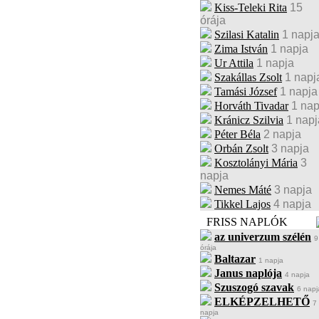
Kiss-Teleki Rita
15
órája
Szilasi Katalin
1 napj
Zima István
1 napja
Ur Attila
1 napja
Szakállas Zsolt
1 napj
Tamási József
1 napja
Horváth Tivadar
1 nap
Kránicz Szilvia
1 napj
Péter Béla
2 napja
Orbán Zsolt
3 napja
Kosztolányi Mária
3
napja
Nemes Máté
3 napja
Tikkel Lajos
4 napja
FRISS NAPLÓK
az univerzum szélén
9
órája
Baltazar
1 napja
Janus naplója
4 napja
Szuszogó szavak
6 napj
ELKÉPZELHETŐ
7
napja