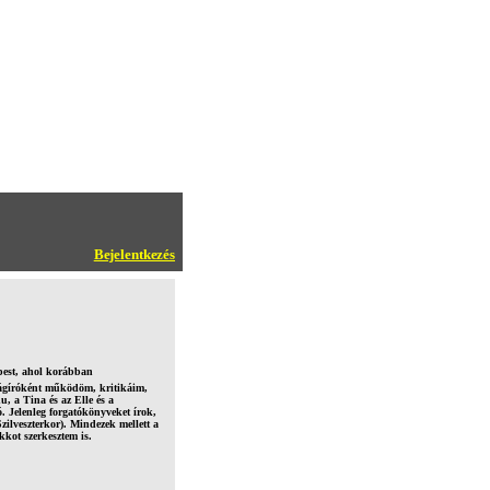
Bejelentkezés
est, ahol korábban
ságíróként működöm, kritikáim,
u, a Tina és az Elle és a
Jelenleg forgatókönyveket írok,
Szilveszterkor). Mindezek mellett a
kkot szerkesztem is.