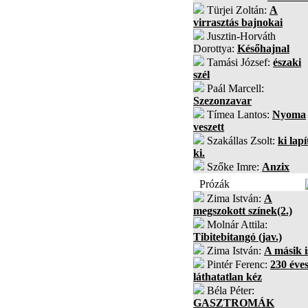
Türjei Zoltán:
A
virrasztás bajnokai
Jusztin-Horváth
Dorottya:
Későhajnal
Tamási József:
északi
szél
Paál Marcell:
Szezonzavar
Tímea Lantos:
Nyoma
veszett
Szakállas Zsolt:
ki lapí
ki.
Szőke Imre:
Anzix
Prózák
Zima István:
A
megszokott színek(2.)
Molnár Attila:
Tibitebitangó (jav.)
Zima István:
A másik i
Pintér Ferenc:
230 éves
láthatatlan kéz
Béla Péter:
GASZTROMÁK