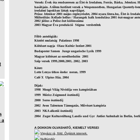
Versek: Évek óta rendszeresen az Élet és Irodalom, Forrás, Bárka, Jelenkor, H
hasábjain. A tőlem fordított versek a Wespennestben, Hungarian Quoterly-ben,
irodalmi lapokban láttak napvilágot.
Próza: Jelenkor 2001 május regényrészlet, 2004 nyara litera.hu, Élet és Irodal
Műfordítás: Kellade hellus / Harangok halk kondulása 2001 észt-magyar anto
2002 július a Polisz észt különszáma
2003 Magyar Éva produkció  Stigma  versbetétek
Főbb antológiák:
Köztéri mulatság  Palatinus 1998
Költészet napja  Olasz Kultúr Intézet 2001
Budapester Szenen  Junge ungarische Lyrik 1999
Magyar költészet az ezredfordulón  2001
Szép versek 1999,2000,2001, 2002, 2003
t
Kötet:
Lotte Lenya titkos éneke  noran, 1999
Café X  Ulpius Ház, 2004
Díjak:
1998  Mozgó Világ Nívódíja vers kategóriában
1999  Móricz Zsigmond ösztöndíj
2000  Soros ösztöndíj
2002  Avon Talentum Támogatás, Művészet kategória
2003  NKA alkotói ösztöndíj
s
2004  Zuger Kulturstiftung Landis und Gyr  Atelier Aufenhalt in Berlin, berli
 a
A DOKKON OLVASHATÓ, KIEMELT VERSEI
Vigyázz rá, föld. Óvjátok istenek.
Nulltündér