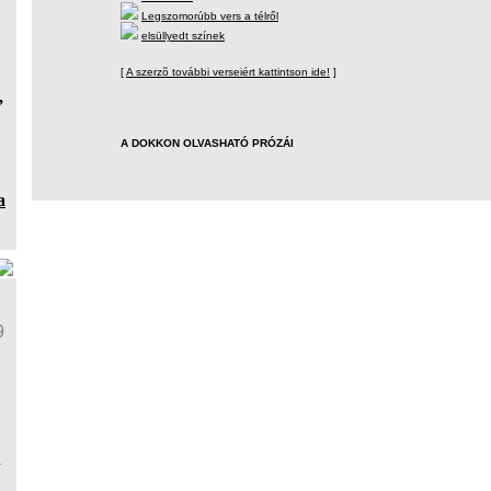
Legszomorúbb vers a télről
elsüllyedt színek
[
A szerzõ további verseiért kattintson ide!
]
,
A DOKKON OLVASHATÓ PRÓZÁI
a
9
a