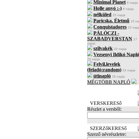
Minimal Planet
8 napja
Holle anyó :-)
8 napja
nélküled
15 napja
Paricska. Életmű
15 na
Conquistadores
15 napj
PÁLÓCZI -
SZABADVERSTAN
17
napja
szilvakék
20 napja
Vezsenyi Ildikó Napló
23 napja
Felvil.levelek
(feladó:random)
24 napja
útinapló
29 napja
MÉGTÖBB NAPLÓ
BECENÉV
LEFOGLALÁSA
VERSKERESő
Részlet a versből:
SZERZőKERESő
Szerző névrészletre: