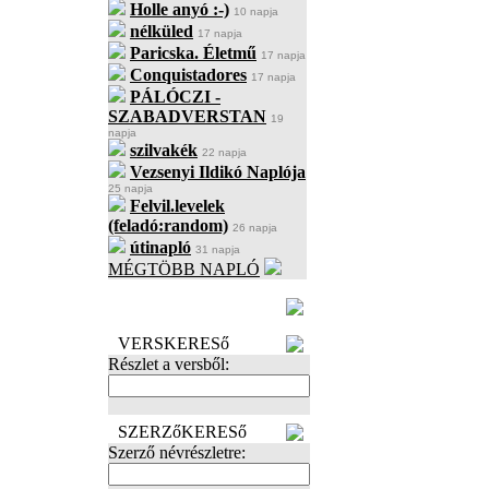
Holle anyó :-)
10 napja
nélküled
17 napja
Paricska. Életmű
17 napja
Conquistadores
17 napja
PÁLÓCZI -
SZABADVERSTAN
19
napja
szilvakék
22 napja
Vezsenyi Ildikó Naplója
25 napja
Felvil.levelek
(feladó:random)
26 napja
útinapló
31 napja
MÉGTÖBB NAPLÓ
BECENÉV
LEFOGLALÁSA
VERSKERESő
Részlet a versből:
SZERZőKERESő
Szerző névrészletre: