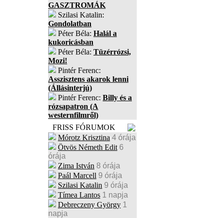
GASZTROMÁK
Szilasi Katalin:
Gondolatban
Péter Béla:
Halál a
kukoricásban
Péter Béla:
Tüzérrózsi,
Mozi!
Pintér Ferenc:
Asszisztens akarok lenni
(Állásinterjú)
Pintér Ferenc:
Billy és a
rózsapatron (A
westernfilmről)
FRISS FÓRUMOK
Mórotz Krisztina
4 órája
Ötvös Németh Edit
6
órája
Zima István
8 órája
Paál Marcell
9 órája
Szilasi Katalin
9 órája
Tímea Lantos
1 napja
Debreczeny György
1
napja