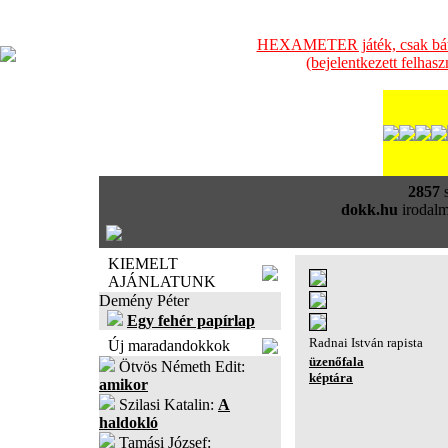
HEXAMETER játék, csak bátra
(bejelentkezett felhas
2857
s
dokk.hu
irodalm
KIEMELT
AJÁNLATUNK
Demény Péter
Egy fehér papírlap
Radnai István rapista
Új maradandokkok
üzenőfala
Ötvös Németh Edit:
képtára
amikor
Szilasi Katalin:
A
haldokló
Tamási József: