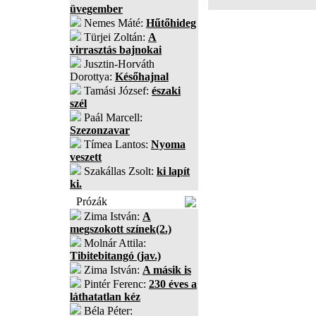
üvegember
Nemes Máté:
Hűtőhideg
Türjei Zoltán:
A
virrasztás bajnokai
Jusztin-Horváth
Dorottya:
Későhajnal
Tamási József:
északi
szél
Paál Marcell:
Szezonzavar
Tímea Lantos:
Nyoma
veszett
Szakállas Zsolt:
ki lapít
ki.
Prózák
Zima István:
A
megszokott színek(2.)
Molnár Attila:
Tibitebitangó (jav.)
Zima István:
A másik is
Pintér Ferenc:
230 éves a
láthatatlan kéz
Béla Péter: