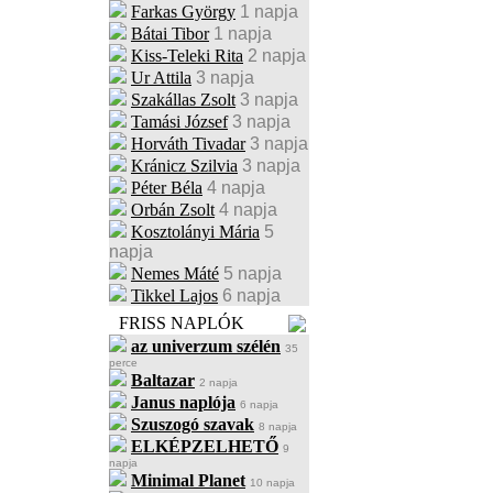
Farkas György
1 napja
Bátai Tibor
1 napja
Kiss-Teleki Rita
2 napja
Ur Attila
3 napja
Szakállas Zsolt
3 napja
Tamási József
3 napja
Horváth Tivadar
3 napja
Kránicz Szilvia
3 napja
Péter Béla
4 napja
Orbán Zsolt
4 napja
Kosztolányi Mária
5
napja
Nemes Máté
5 napja
Tikkel Lajos
6 napja
FRISS NAPLÓK
az univerzum szélén
35
perce
Baltazar
2 napja
Janus naplója
6 napja
Szuszogó szavak
8 napja
ELKÉPZELHETŐ
9
napja
Minimal Planet
10 napja