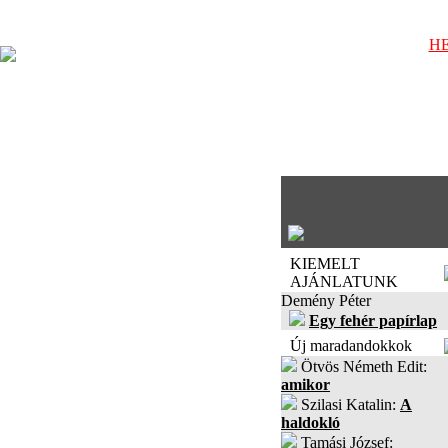
HE
KIEMELT
AJÁNLATUNK
Demény Péter
Egy fehér papírlap
Új maradandokkok
Ötvös Németh Edit:
amikor
Szilasi Katalin:
A
haldokló
Tamási József: