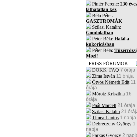
Pintér Ferenc:
230 éves
láthatatlan kéz
Béla Péter:
GASZTROMÁK
Szilasi Katalin:
Gondolatban
Péter Béla:
Halál a
kukoricásban
Péter Béla:
Tüzérrózsi
Mozi!
FRISS FÓRUMOK
DOKK_FAQ
7 órája
Zima István
11 órája
Ötvös Németh Edit
11
órája
Mórotz Krisztina
16
órája
Paál Marcell
21 órája
Szilasi Katalin
21 óráj
Tímea Lantos
1 napja
Debreczeny György
1
napja
Farkas György
2 napj