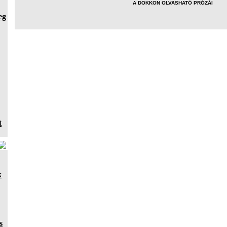
A DOKKON OLVASHATÓ PRÓZÁI
eg
t
k
s