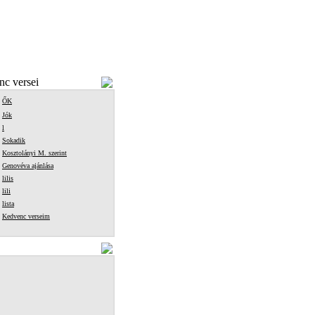
c versei
ŐK
Jók
l
Sokadik
Kosztolányi M. szerint
Genovéva ajánlása
lilis
lili
lista
Kedvenc verseim