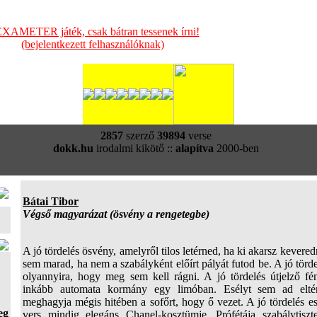
XAMETER játék, csak bátran tessenek írni!
(bejelentkezett felhasználóknak)
2857
szerző
39894
verse
dokk.hu
irodalmi kikötő ::
alapítva
2000-ben
Bátai Tibor
Végső magyarázat (ösvény a rengetegbe)
A jó tördelés ösvény, amelyről tilos letérned, ha ki akarsz kevere
sem marad, ha nem a szabályként előírt pályát futod be. A jó tör
olyannyira, hogy meg sem kell rágni. A jó tördelés útjelző f
inkább automata kormány egy limóban. Esélyt sem ad eltéré
meghagyja mégis hitében a sofőrt, hogy ő vezet. A jó tördelés esz
eg
vers mindig elegáns Chanel-kosztümje. Prófétája szabálytiszt