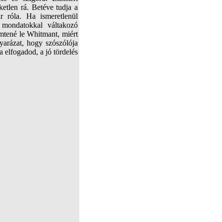
ketlen rá. Betéve tudja a
r róla. Ha ismeretlenül
 mondatokkal váltakozó
emtené le Whitmant, miért
yarázat, hogy szószólója
a elfogadod, a jó tördelés