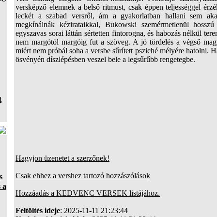
versképző elemnek a belső ritmust, csak éppen teljességgel érzé
leckét a szabad versről, ám a gyakorlatban hallani sem aka
megkínálnák kézirataikkal, Bukowski szemérmetlenül hosszú
egyszavas sorai láttán sértetten fintorogna, és habozás nélkül ter
nem margótól margóig fut a szöveg. A jó tördelés a végső mag
miért nem próbál soha a versbe sűrített psziché mélyére hatolni. H
ösvényén díszlépésben veszel bele a legsűrűbb rengetegbe.
t
Hagyjon üzenetet a szerzőnek!
Csak ehhez a vershez tartozó hozzászólások
s
 a
Hozzáadás a KEDVENC VERSEK listájához.
Feltöltés ideje
: 2025-11-11 21:23:44