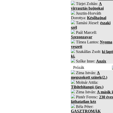
Türjei Zoltán:
A
virrasztás bajnokai
Jusztin-Horváth
Dorottya:
Későhajnal
Tamási József:
északi
szél
Paál Marcell:
Szezonzavar
Tímea Lantos:
Nyoma
veszett
Szakállas Zsolt:
ki lapí
ki.
Szőke Imre:
Anzix
Prózák
Zima István:
A
megszokott színek(2.)
Molnár Attila:
Tibitebitangó (jav.)
Zima István:
A másik i
Pintér Ferenc:
230 éves
láthatatlan kéz
Béla Péter:
GASZTROMÁK