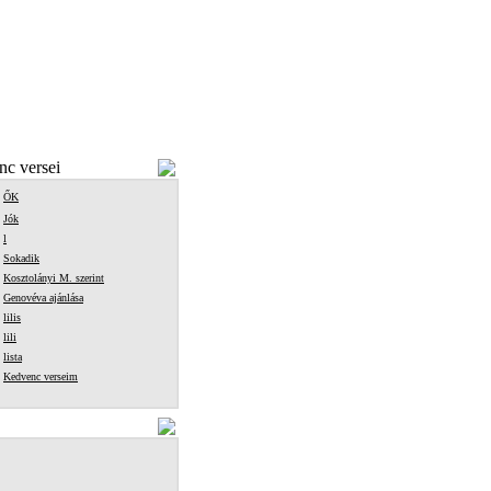
c versei
ŐK
Jók
l
Sokadik
Kosztolányi M. szerint
Genovéva ajánlása
lilis
lili
lista
Kedvenc verseim