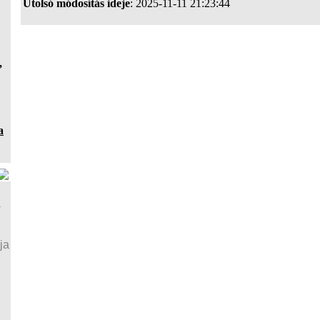
Utolsó módosítás ideje
: 2025-11-11 21:23:44
,
a
a
ja