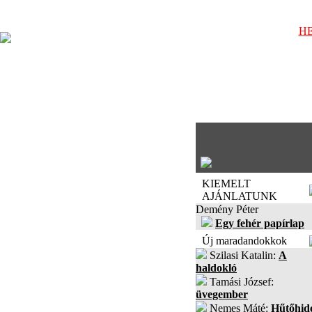
HE
KIEMELT
AJÁNLATUNK
Demény Péter
Egy fehér papírlap
Új maradandokkok
Szilasi Katalin:
A
haldokló
Tamási József:
üvegember
Nemes Máté:
Hűtőhid