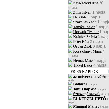
Kiss-Teleki Rita
20
órája
Zima István
1 napja
Ur Attila
1 napja
Szakállas Zsolt
1 napj
Tamási József
1 napja
Horváth Tivadar
1 nap
Kránicz Szilvia
1 napj
Péter Béla
2 napja
Orbán Zsolt
3 napja
Kosztolányi Mária
4
napja
Nemes Máté
4 napja
Tikkel Lajos
4 napja
FRISS NAPLÓK
az univerzum szélén
1
órája
Baltazar
1 napja
Janus naplója
4 napja
Szuszogó szavak
6 napj
ELKÉPZELHETŐ
7
napja
Minimal Planet
8 napja