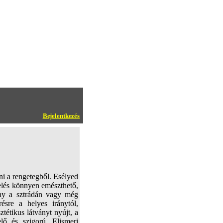
Bejelentkezés
dni a rengetegből. Esélyed
delés könnyen emészthető,
ény a sztrádán vagy még
sre a helyes iránytól,
tétikus látványt nyújt, a
elő és szigorú. Elismeri