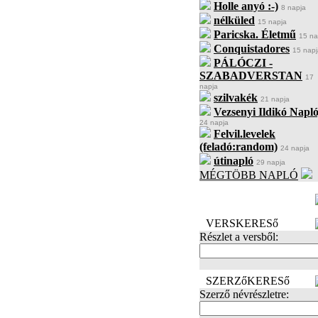
Holle anyó :-)
8 napja
nélküled
15 napja
Paricska. Életmű
15 na
Conquistadores
15 napj
PÁLÓCZI -
SZABADVERSTAN
17
napja
szilvakék
21 napja
Vezsenyi Ildikó Napló
24 napja
Felvil.levelek
(feladó:random)
24 napja
útinapló
29 napja
MÉGTÖBB NAPLÓ
BECENÉV
LEFOGLALÁSA
VERSKERESő
Részlet a versből:
SZERZőKERESő
Szerző névrészletre: