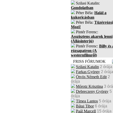
Szilasi Katalin:
Gondolatban
Péter Béla:
Halál a
kukoricásban
Péter Béla:
Tüzérrózsi
Mozi!
Pintér Ferenc:
Asszisztens akarok lenni
(Állásinterjú)
Pintér Ferenc:
Billy és 
rózsapatron (A
westernfilmről)
FRISS FÓRUMOK
Szilasi Katalin
2 órája
Farkas György
2 óráj
Ötvös Németh Edit
2
órája
Mórotz Krisztina
3 órá
Debreczeny György
5
órája
Tímea Lantos
5 órája
Bátai Tibor
6 órája
Paál Marcell
15 órája