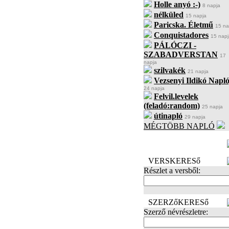
Holle anyó :-)
8 napja
nélküled
15 napja
Paricska. Életmű
15 na
Conquistadores
15 napj
PÁLÓCZI -
SZABADVERSTAN
17
napja
szilvakék
21 napja
Vezsenyi Ildikó Napló
24 napja
Felvil.levelek
(feladó:random)
25 napja
útinapló
29 napja
MÉGTÖBB NAPLÓ
BECENÉV
LEFOGLALÁSA
VERSKERESő
Részlet a versből:
SZERZőKERESő
Szerző névrészletre: