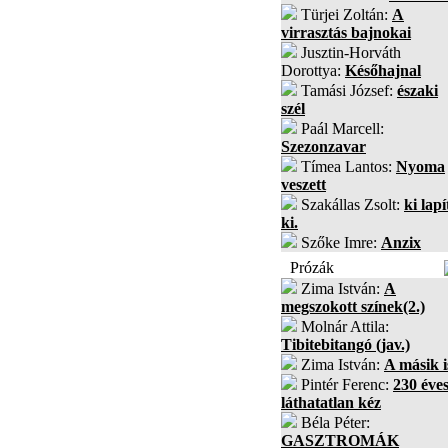
Türjei Zoltán:
A
virrasztás bajnokai
Jusztin-Horváth
Dorottya:
Későhajnal
Tamási József:
északi
szél
Paál Marcell:
Szezonzavar
Tímea Lantos:
Nyoma
veszett
Szakállas Zsolt:
ki lapí
ki.
Szőke Imre:
Anzix
Prózák
Zima István:
A
megszokott színek(2.)
Molnár Attila:
Tibitebitangó (jav.)
Zima István:
A másik i
Pintér Ferenc:
230 éves
láthatatlan kéz
Béla Péter:
GASZTROMÁK