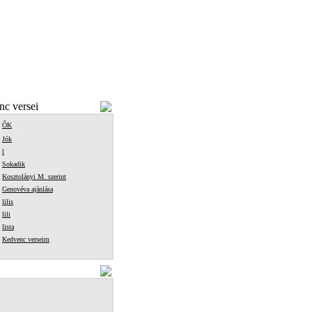
c versei
ŐK
Jók
l
Sokadik
Kosztolányi M. szerint
Genovéva ajánlása
lilis
lili
lista
Kedvenc verseim