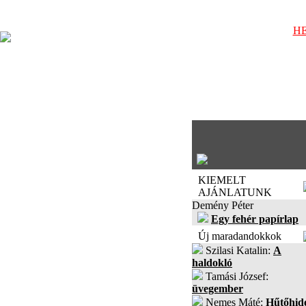
HE
KIEMELT
AJÁNLATUNK
Demény Péter
Egy fehér papírlap
Új maradandokkok
Szilasi Katalin:
A
haldokló
Tamási József:
üvegember
Nemes Máté:
Hűtőhid