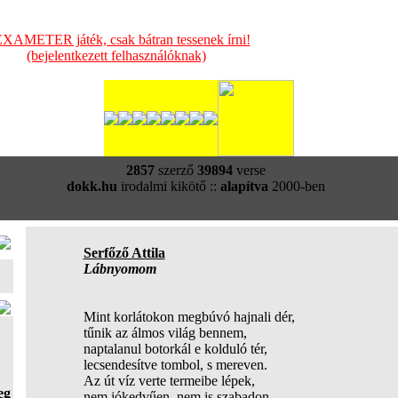
XAMETER játék, csak bátran tessenek írni!
(bejelentkezett felhasználóknak)
2857
szerző
39894
verse
dokk.hu
irodalmi kikötő ::
alapítva
2000-ben
Serfőző Attila
Lábnyomom
Mint korlátokon megbúvó hajnali dér,
tűnik az álmos világ bennem,
naptalanul botorkál e kolduló tér,
lecsendesítve tombol, s mereven.
Az út víz verte termeibe lépek,
eg
nem jókedvűen, nem is szabadon,