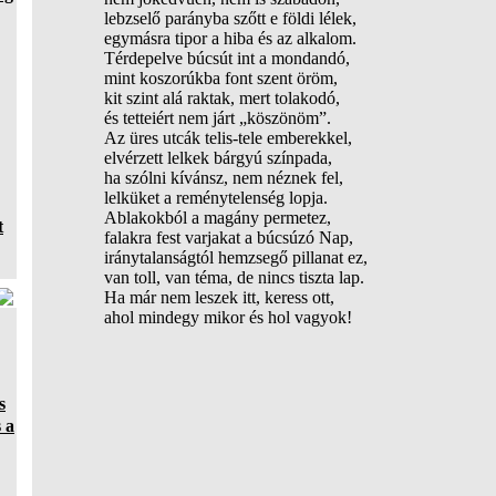
lebzselő parányba szőtt e földi lélek,
egymásra tipor a hiba és az alkalom.
Térdepelve búcsút int a mondandó,
mint koszorúkba font szent öröm,
kit szint alá raktak, mert tolakodó,
és tetteiért nem járt „köszönöm”.
Az üres utcák telis-tele emberekkel,
elvérzett lelkek bárgyú színpada,
ha szólni kívánsz, nem néznek fel,
lelküket a reménytelenség lopja.
Ablakokból a magány permetez,
t
falakra fest varjakat a búcsúzó Nap,
iránytalanságtól hemzsegő pillanat ez,
van toll, van téma, de nincs tiszta lap.
Ha már nem leszek itt, keress ott,
ahol mindegy mikor és hol vagyok!
s
 a