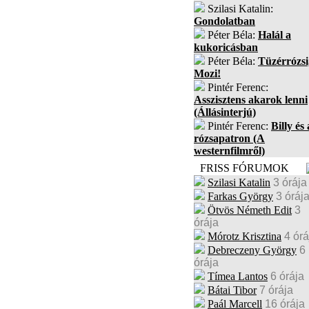
Szilasi Katalin:
Gondolatban
Péter Béla:
Halál a
kukoricásban
Péter Béla:
Tüzérrózsi
Mozi!
Pintér Ferenc:
Asszisztens akarok lenni
(Állásinterjú)
Pintér Ferenc:
Billy és 
rózsapatron (A
westernfilmről)
FRISS FÓRUMOK
Szilasi Katalin
3 órája
Farkas György
3 óráj
Ötvös Németh Edit
3
órája
Mórotz Krisztina
4 órá
Debreczeny György
6
órája
Tímea Lantos
6 órája
Bátai Tibor
7 órája
Paál Marcell
16 órája