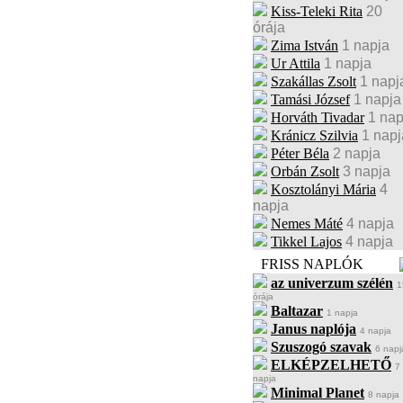
Kiss-Teleki Rita
20
órája
Zima István
1 napja
Ur Attila
1 napja
Szakállas Zsolt
1 napj
Tamási József
1 napja
Horváth Tivadar
1 nap
Kránicz Szilvia
1 napj
Péter Béla
2 napja
Orbán Zsolt
3 napja
Kosztolányi Mária
4
napja
Nemes Máté
4 napja
Tikkel Lajos
4 napja
FRISS NAPLÓK
az univerzum szélén
1
órája
Baltazar
1 napja
Janus naplója
4 napja
Szuszogó szavak
6 napj
ELKÉPZELHETŐ
7
napja
Minimal Planet
8 napja