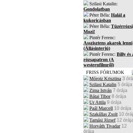
Szilasi Katalin:
Gondolatban
Péter Béla:
Halál a
kukoricásban
Péter Béla:
Tüzérrózsi
Mozi!
Pintér Ferenc:
Asszisztens akarok lenni
(Állásinterjú)
Pintér Ferenc:
Billy és 
rózsapatron (A
westernfilmről)
FRISS FÓRUMOK
Mórotz Krisztina
3 órá
Szilasi Katalin
5 órája
Zima István
7 órája
Bátai Tibor
8 órája
Ur Attila
9 órája
Paál Marcell
10 órája
Szakállas Zsolt
10 órá
Tamási József
12 óráj
Horváth Tivadar
12
órája