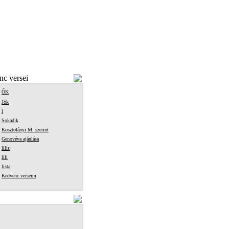
c versei
ŐK
Jók
l
Sokadik
Kosztolányi M. szerint
Genovéva ajánlása
lilis
lili
lista
Kedvenc verseim