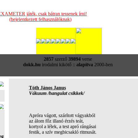
XAMETER játék, csak bátran tessenek írni!
(bejelentkezett felhasználóknak)
2857
szerző
39894
verse
dokk.hu
irodalmi kikötő ::
alapítva
2000-ben
Tóth János Janus
Vákuum /hangulat csikkek/
Apróra vágott, szárított vágyakból
az álom főz illanó érzés teát,
kortyol a lélek, a test apró rángásai
festik, a szív megbicsakló ritmusát.
eg