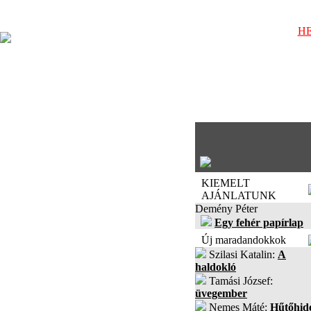
HE
KIEMELT
AJÁNLATUNK
Demény Péter
Egy fehér papírlap
Új maradandokkok
Szilasi Katalin:
A
haldokló
Tamási József:
üvegember
Nemes Máté:
Hűtőhid