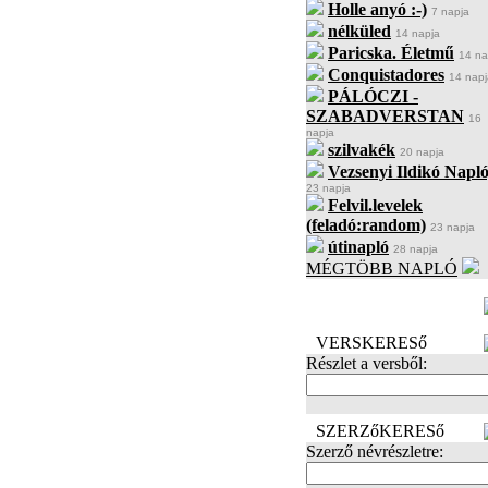
Holle anyó :-)
7 napja
nélküled
14 napja
Paricska. Életmű
14 na
Conquistadores
14 napj
PÁLÓCZI -
SZABADVERSTAN
16
napja
szilvakék
20 napja
Vezsenyi Ildikó Napló
23 napja
Felvil.levelek
(feladó:random)
23 napja
útinapló
28 napja
MÉGTÖBB NAPLÓ
BECENÉV
LEFOGLALÁSA
VERSKERESő
Részlet a versből:
SZERZőKERESő
Szerző névrészletre: