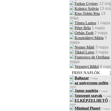
Farkas György
12 órá
Kránicz Szilvia
13 órá
Kiss-Teleki Rita
13
órája
Tímea Lantos
1 napja
Péter Béla
1 napja
Orbán Zsolt
2 napja
Kosztolányi Mária
3
napja
Nemes Máté
3 napja
Tikkel Lajos
3 napja
Francesco de Orellana
napja
Vezsenyi Ildikó
6 nap
FRISS NAPLÓK
Baltazar
7 órája
az univerzum szélén
1
napja
Janus naplója
3 napja
Szuszogó szavak
5 napj
ELKÉPZELHETŐ
6
napja
Minimal Planet
7 napja