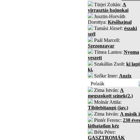
Türjei Zoltán:
A
virrasztás bajnokai
Jusztin-Horváth
Dorottya:
Későhajnal
Tamási József:
északi
szél
Paál Marcell:
Szezonzavar
Tímea Lantos:
Nyoma
veszett
Szakállas Zsolt:
ki lapí
ki.
Szőke Imre:
Anzix
Prózák
Zima István:
A
megszokott színek(2.)
Molnár Attila:
Tibitebitangó (jav.)
Zima István:
A másik i
Pintér Ferenc:
230 éves
láthatatlan kéz
Béla Péter:
GASZTROMÁK