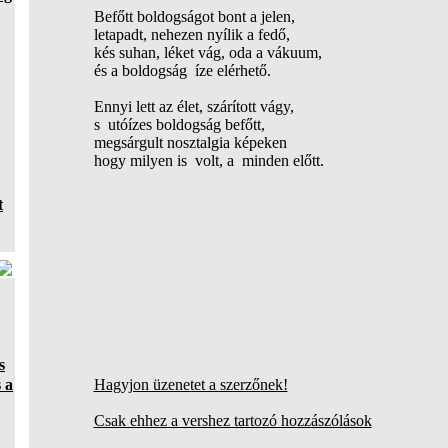
Befőtt boldogságot bont a jelen,
letapadt, nehezen nyílik a fedő,
kés suhan, léket vág, oda a vákuum,
és a boldogság íze elérhető.
Ennyi lett az élet, szárított vágy,
s utóízes boldogság befőtt,
megsárgult nosztalgia képeken
hogy milyen is volt, a minden előtt.
t
s
 a
Hagyjon üzenetet a szerzőnek!
Csak ehhez a vershez tartozó hozzászólások