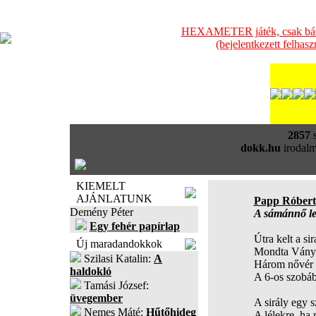
HEXAMETER játék, csak bátra
(bejelentkezett felhas
2857
s
dokk.hu
irodalm
KIEMELT
AJÁNLATUNK
Papp Róbert
Demény Péter
A sámánnő le
Egy fehér papírlap
Útra kelt a sir
Új maradandokkok
Mondta Ványa
Szilasi Katalin:
A
Három nővér 
haldokló
A 6-os szobáb
Tamási József:
üvegember
A sirály egy 
Nemes Máté:
Hűtőhideg
A lélekre, ha 