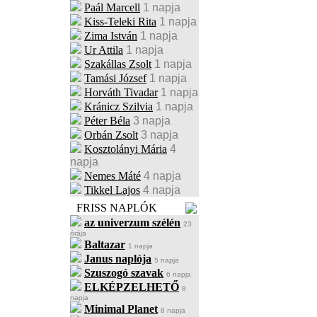
Paál Marcell
1 napja
Kiss-Teleki Rita
1 napja
Zima István
1 napja
Ur Attila
1 napja
Szakállas Zsolt
1 napja
Tamási József
1 napja
Horváth Tivadar
1 napja
Kránicz Szilvia
1 napja
Péter Béla
3 napja
Orbán Zsolt
3 napja
Kosztolányi Mária
4
napja
Nemes Máté
4 napja
Tikkel Lajos
4 napja
FRISS NAPLÓK
az univerzum szélén
23
órája
Baltazar
1 napja
Janus naplója
5 napja
Szuszogó szavak
6 napja
ELKÉPZELHETŐ
8
napja
Minimal Planet
8 napja