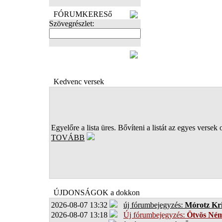
FÓRUMKERESő
Szövegrészlet:
FOTÓK
Kedvenc versek
Egyelőre a lista üres. Bővíteni a listát az egyes versek 
TOVÁBB
ÚJDONSÁGOK a dokkon
2026-08-07 13:32
új fórumbejegyzés:
Mórotz Kri
2026-08-07 13:18
Új fórumbejegyzés:
Ötvös Ném