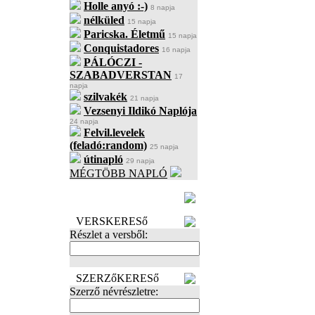
Holle anyó :-)
8 napja
nélküled
15 napja
Paricska. Életmű
15 napja
Conquistadores
16 napja
PÁLÓCZI -
SZABADVERSTAN
17
napja
szilvakék
21 napja
Vezsenyi Ildikó Naplója
24 napja
Felvil.levelek
(feladó:random)
25 napja
útinapló
29 napja
MÉGTÖBB NAPLÓ
BECENÉV
LEFOGLALÁSA
VERSKERESő
Részlet a versből:
SZERZőKERESő
Szerző névrészletre: