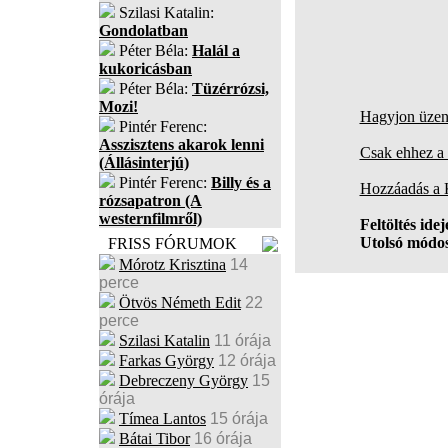
Szilasi Katalin:
Gondolatban
Péter Béla:
Halál a
kukoricásban
Péter Béla:
Tüzérrózsi,
Mozi!
Hagyjon üzene
Pintér Ferenc:
Asszisztens akarok lenni
Csak ehhez a 
(Állásinterjú)
Pintér Ferenc:
Billy és a
Hozzáadás a
rózsapatron (A
westernfilmről)
Feltöltés idej
Utolsó módos
FRISS FÓRUMOK
Mórotz Krisztina
14
perce
Ötvös Németh Edit
22
perce
Szilasi Katalin
11 órája
Farkas György
12 órája
Debreczeny György
15
órája
Tímea Lantos
15 órája
Bátai Tibor
16 órája