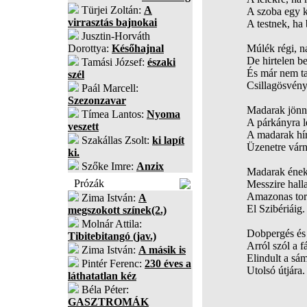
Türjei Zoltán:
A
A szoba egy k
virrasztás bajnokai
A testnek, ha 
Jusztin-Horváth
Dorottya:
Későhajnal
Múlék régi, n
De hirtelen b
Tamási József:
északi
És már nem ta
szél
Csillagösvény,
Paál Marcell:
Szezonzavar
Madarak jönn
Tímea Lantos:
Nyoma
A párkányra l
veszett
A madarak hí
Szakállas Zsolt:
ki lapít
Üzenetre várn
ki.
Szőke Imre:
Anzix
Madarak éne
Prózák
Messzire halla
Amazonas tork
Zima István:
A
El Szibériáig.
megszokott színek(2.)
Molnár Attila:
Dobpergés és 
Tibitebitangó (jav.)
Arról szól a f
Zima István:
A másik is
Elindult a sá
Pintér Ferenc:
230 éves a
Utolsó útjára.
láthatatlan kéz
Béla Péter:
GASZTROMÁK