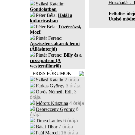
Hozzáadás a
Szilasi Katalin:
Gondolatban
Feltöltés idej
Péter Béla:
Halál a
Utolsó módos
kukoricásban
Péter Béla:
Tüzérrózsi,
Mozi!
Pintér Ferenc:
Asszisztens akarok lenni
(Állásinterjú)
Pintér Ferenc:
Billy és a
rózsapatron (A
westernfilmről)
FRISS FÓRUMOK
Szilasi Katalin
2 órája
Farkas György
3 órája
Ötvös Németh Edit
3
órája
Mórotz Krisztina
4 órája
Debreczeny György
6
órája
Tímea Lantos
6 órája
Bátai Tibor
7 órája
Paál Marcell
16 órája