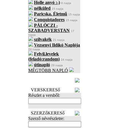
Holle anyó :-)
8 napja
nélküled
15 napja
Paricska. Életmű
15 napja
Conquistadores
15 napja
PÁLÓCZI -
SZABADVERSTAN
17
napja
szilvakék
21 napja
Vezsenyi Ildikó Naplója
24 napja
Felvil.levelek
(feladó:random)
24 napja
útinapló
29 napja
MÉGTÖBB NAPLÓ
BECENÉV
LEFOGLALÁSA
VERSKERESő
Részlet a versből:
SZERZőKERESő
Szerző névrészletre: