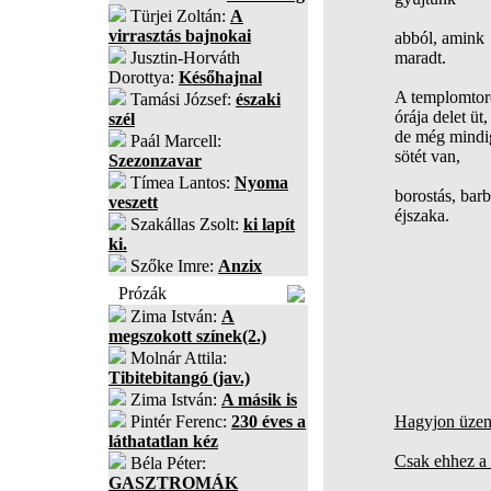
Türjei Zoltán:
A
virrasztás bajnokai
abból, amink
Jusztin-Horváth
maradt.
Dorottya:
Későhajnal
A templomto
Tamási József:
északi
órája delet üt,
szél
de még mindi
Paál Marcell:
sötét van,
Szezonzavar
Tímea Lantos:
Nyoma
borostás, barb
veszett
éjszaka.
Szakállas Zsolt:
ki lapít
ki.
Szőke Imre:
Anzix
Prózák
Zima István:
A
megszokott színek(2.)
Molnár Attila:
Tibitebitangó (jav.)
Zima István:
A másik is
Pintér Ferenc:
230 éves a
Hagyjon üzene
láthatatlan kéz
Csak ehhez a 
Béla Péter:
GASZTROMÁK