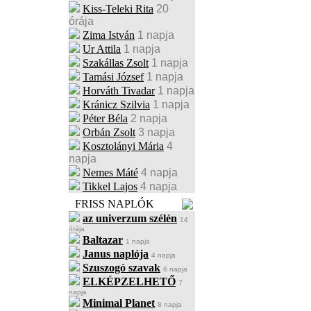
Kiss-Teleki Rita
20
órája
Zima István
1 napja
Ur Attila
1 napja
Szakállas Zsolt
1 napja
Tamási József
1 napja
Horváth Tivadar
1 napja
Kránicz Szilvia
1 napja
Péter Béla
2 napja
Orbán Zsolt
3 napja
Kosztolányi Mária
4
napja
Nemes Máté
4 napja
Tikkel Lajos
4 napja
FRISS NAPLÓK
az univerzum szélén
14
órája
Baltazar
1 napja
Janus naplója
4 napja
Szuszogó szavak
6 napja
ELKÉPZELHETŐ
7
napja
Minimal Planet
8 napja