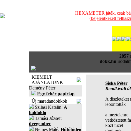
HEXAMETER játék, csak bátra
(bejelentkezett felhas
2857
s
dokk.hu
irodalm
KIEMELT
AJÁNLATUNK
Siska Péter
Demény Péter
Rendkívüli ál
Egy fehér papírlap
A díszleteket
Új maradandokkok
lebontották -
Szilasi Katalin:
A
haldokló
a meztelenre
Tamási József:
vetkőztetett f
üvegember
közt tüzet
Nemes Máté:
Hűtőhideg
gyújtunk