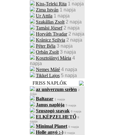
Kiss-Teleki Rita
1 napja
Zima István
1 napja
Ur Attila
1 napja
Szakállas Zsolt
2 napja
Tamási József
2 napja
Horváth Tivadar
2 napja
Kránicz Szilvia
2 napja
Péter Béla
3 napja
Orbán Zsolt
3 napja
Kosztolányi Mária
4
napja
Nemes Máté
4 napja
Tikkel Lajos
5 napja
FRISS NAPLÓK
az univerzum szélén
2
órája
Baltazar
1 napja
Janus naplója
5 napja
Szuszogó szavak
6 napja
ELKÉPZELHETŐ
8
napja
Minimal Planet
9 napja
Holle anyó :-)
9 napja