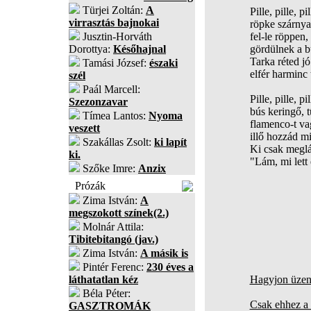
Türjei Zoltán:
A
Pille, pille, pi
virrasztás bajnokai
röpke szárnyat
Jusztin-Horváth
fel-le röppen
Dorottya:
Későhajnal
gördülnek a b
Tarka réted jó
Tamási József:
északi
elfér harminc 
szél
Paál Marcell:
Pille, pille, pi
Szezonzavar
bús keringő, 
Tímea Lantos:
Nyoma
flamenco-t vag
veszett
illő hozzád m
Szakállas Zsolt:
ki lapít
Ki csak meglá
ki.
"Lám, mi lett
Szőke Imre:
Anzix
Prózák
Zima István:
A
megszokott színek(2.)
Molnár Attila:
Tibitebitangó (jav.)
Zima István:
A másik is
Pintér Ferenc:
230 éves a
láthatatlan kéz
Hagyjon üzene
Béla Péter:
Csak ehhez a 
GASZTROMÁK