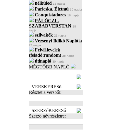
nélküled
15 napja
Paricska. Életmű
16 napja
Conquistadores
16 napja
PÁLÓCZI -
SZABADVERSTAN
18
napja
szilvakék
21 napja
Vezsenyi Ildikó Naplója
24 napja
Felvil.levelek
(feladó:random)
25 napja
útinapló
30 napja
MÉGTÖBB NAPLÓ
BECENÉV
LEFOGLALÁSA
VERSKERESő
Részlet a versből:
SZERZőKERESő
Szerző névrészletre: