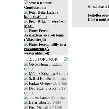
Szilasi Katalin:
Hozzáadás a
Gondolatban
Péter Béla:
Halál a
Feltöltés idej
kukoricásban
Utolsó módos
Péter Béla:
Tüzérrózsi,
Mozi!
Pintér Ferenc:
Asszisztens akarok lenni
(Állásinterjú)
Pintér Ferenc:
Billy és a
rózsapatron (A
westernfilmről)
FRISS FÓRUMOK
Ötvös Németh Edit
1
órája
Mórotz Krisztina
4 órája
Szilasi Katalin
16 órája
Farkas György
16 órája
Debreczeny György
19
órája
Tímea Lantos
19 órája
Bátai Tibor
20 órája
Paál Marcell
1 napja