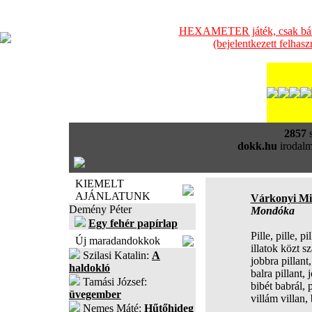
HEXAMETER játék, csak bátra
(bejelentkezett felhas
2857
s
dokk.hu
irodalm
KIEMELT
AJÁNLATUNK
Várkonyi Mi
Demény Péter
Mondóka
Egy fehér papírlap
Pille, pille, pi
Új maradandokkok
illatok közt s
Szilasi Katalin:
A
jobbra pillant,
haldokló
balra pillant, 
Tamási József:
bibét babrál, 
üvegember
villám villan,
Nemes Máté:
Hűtőhideg