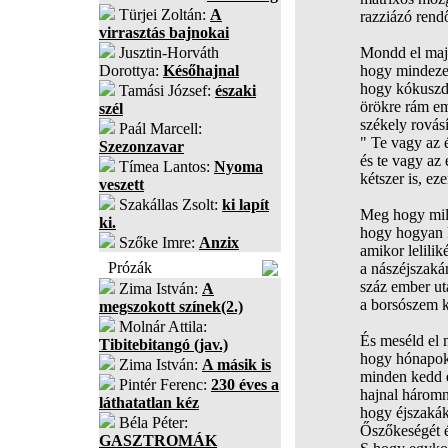
Türjei Zoltán:
A
razziázó rend
virrasztás bajnokai
Jusztin-Horváth
Mondd el majd
Dorottya:
Későhajnal
hogy mindezek 
hogy kókuszdi
Tamási József:
északi
örökre rám em
szél
székely rovás
Paál Marcell:
" Te vagy az é
Szezonzavar
és te vagy az e
Tímea Lantos:
Nyoma
kétszer is, eze
veszett
Szakállas Zsolt:
ki lapít
Meg hogy mily
ki.
hogy hogyan k
Szőke Imre:
Anzix
amikor lelili
Prózák
a nászéjszaká
száz ember ut
Zima István:
A
a borsószem k
megszokott színek(2.)
Molnár Attila:
És meséld el 
Tibitebitangó (jav.)
hogy hónapok
Zima István:
A másik is
minden kedd é
Pintér Ferenc:
230 éves a
hajnal háromn
láthatatlan kéz
hogy éjszakáka
Béla Péter:
Őszőkeségét é
GASZTROMÁK