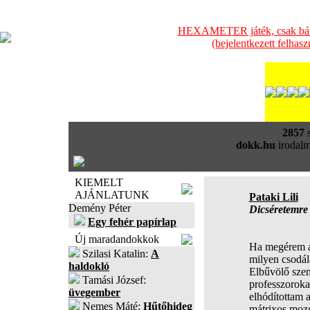
HEXAMETER játék, csak bátra
(bejelentkezett felhas
2857
s
dokk.hu
irodalm
KIEMELT
AJÁNLATUNK
Pataki Lili
Demény Péter
Dicséretemre (
Egy fehér papírlap
Új maradandokkok
Ha megérem a
Szilasi Katalin:
A
milyen csodál
haldokló
Elbűvölő szem
Tamási József:
professzorokat
üvegember
elhódítottam a
Nemes Máté:
Hűtőhideg
mátrixos moz