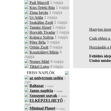
Paál Marcell
1 napja
Kiss-Teleki Rita
1 napja
Zima István
1 napja
Ur Attila
1 napja
Szakállas Zsolt
1 napja
Tamási József
1 napja
Hagyjon üzene
Horváth Tivadar
1 napja
Kránicz Szilvia
1 napja
Csak ehhez a 
Péter Béla
3 napja
Orbán Zsolt
3 napja
Hozzáadás a
Kosztolányi Mária
4
Feltöltés idej
napja
Utolsó módos
Nemes Máté
4 napja
Tikkel Lajos
4 napja
FRISS NAPLÓK
az univerzum szélén
1
napja
Baltazar
1 napja
Janus naplója
5 napja
Szuszogó szavak
6 napja
ELKÉPZELHETŐ
8
napja
Minimal Planet
8 napja