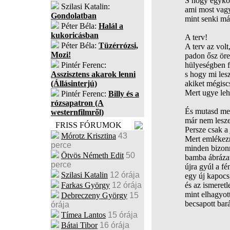
S hogy egykor
Szilasi Katalin:
ami most vagy
Gondolatban
mint senki má
Péter Béla:
Halál a
kukoricásban
A terv!
Péter Béla:
Tüzérrózsi,
A terv az vol
Mozi!
padon ősz öre
Pintér Ferenc:
hülyeségben 
Asszisztens akarok lenni
s hogy mi les
(Állásinterjú)
akiket mégiscs
Mert ugye leh
Pintér Ferenc:
Billy és a
rózsapatron (A
És mutasd meg
westernfilmről)
már nem lesze
FRISS FÓRUMOK
Persze csak a
Mórotz Krisztina
43
Mert emlékezn
perce
minden bizonn
Ötvös Németh Edit
50
bamba ábrázat
perce
újra gyúl a fé
Szilasi Katalin
12 órája
egy új kapocs
Farkas György
12 órája
és az ismeretl
mint elhagyott
Debreczeny György
15
becsapott bará
órája
Tímea Lantos
15 órája
Bátai Tibor
16 órája