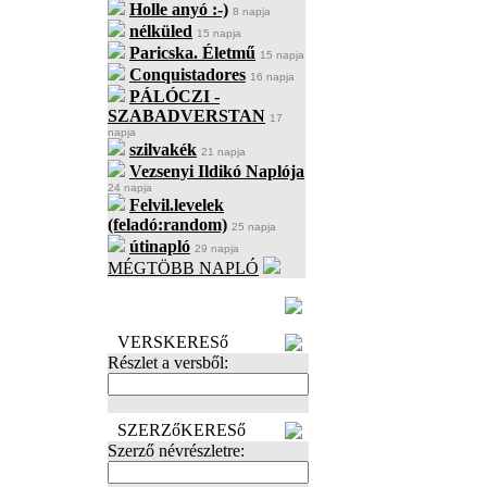
Holle anyó :-)
8 napja
nélküled
15 napja
Paricska. Életmű
15 napja
Conquistadores
16 napja
PÁLÓCZI -
SZABADVERSTAN
17
napja
szilvakék
21 napja
Vezsenyi Ildikó Naplója
24 napja
Felvil.levelek
(feladó:random)
25 napja
útinapló
29 napja
MÉGTÖBB NAPLÓ
BECENÉV
LEFOGLALÁSA
VERSKERESő
Részlet a versből:
SZERZőKERESő
Szerző névrészletre: