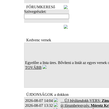
FÓRUMKERESő
Szövegrészlet:
FOTÓK
Kedvenc versek
Egyelőre a lista üres. Bővíteni a listát az egyes versek 
TOVÁBB
ÚJDONSÁGOK a dokkon
2026-08-07 14:04
ÚJ
bírálandokk
-VERS:
Zima
2026-08-07 13:32
új fórumbejegyzés:
Mórotz Kri