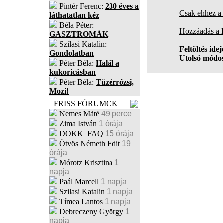
Pintér Ferenc:
230 éves a
Csak ehhez a 
láthatatlan kéz
Béla Péter:
Hozzáadás a
GASZTROMÁK
Szilasi Katalin:
Feltöltés idej
Gondolatban
Utolsó módos
Péter Béla:
Halál a
kukoricásban
Péter Béla:
Tüzérrózsi,
Mozi!
FRISS FÓRUMOK
Nemes Máté
49 perce
Zima István
1 órája
DOKK_FAQ
15 órája
Ötvös Németh Edit
19
órája
Mórotz Krisztina
1
napja
Paál Marcell
1 napja
Szilasi Katalin
1 napja
Tímea Lantos
1 napja
Debreczeny György
1
napja