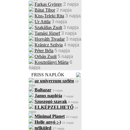
Farkas György
2 napja
Bátai Tibor
2 napja
Kiss-Teleki Rita
3 napja
Ur Attila
3 napja
Szakállas Zsolt
3 napja
Tamási József
3 napja
Horváth Tivadar
3 napja
Kránicz Szilvia
4 napja
Péter Béla
5 napja
Orbán Zsolt
5 napja
Kosztolányi Mária
6
napja
FRISS NAPLÓK
az univerzum szélén
19
órája
Baltazar
3 napja
Janus naplója
7 napja
Szuszogó szavak
8 napja
ELKÉPZELHETŐ
10
napja
Minimal Planet
10 napja
Holle anyó :-)
11 napja
nélküled
17 napja