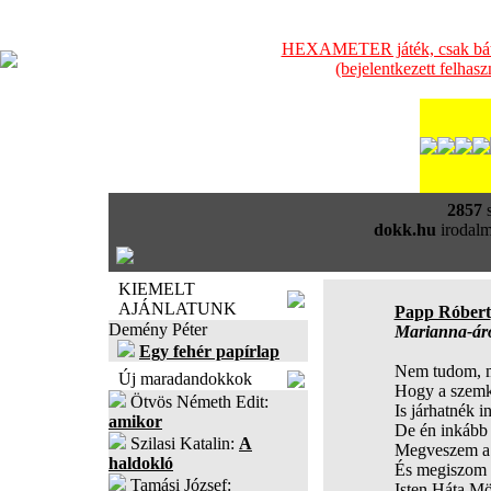
HEXAMETER játék, csak bátra
(bejelentkezett felhas
2857
s
dokk.hu
irodalm
KIEMELT
AJÁNLATUNK
Papp Róbert
Demény Péter
Marianna-ár
Egy fehér papírlap
Nem tudom, mi
Új maradandokkok
Hogy a szemk
Ötvös Németh Edit:
Is járhatnék in
amikor
De én inkább
Szilasi Katalin:
A
Megveszem a 
haldokló
És megiszom 
Tamási József:
Isten Háta Mö