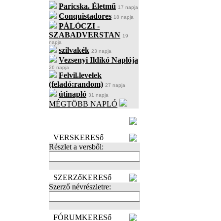
Paricska. Életmű
17 napja
Conquistadores
18 napja
PÁLÓCZI -
SZABADVERSTAN
19
napja
szilvakék
23 napja
Vezsenyi Ildikó Naplója
26 napja
Felvil.levelek
(feladó:random)
27 napja
útinapló
31 napja
MÉGTÖBB NAPLÓ
BECENÉV
LEFOGLALÁSA
VERSKERESő
Részlet a versből:
SZERZőKERESő
Szerző névrészletre:
FÓRUMKERESő