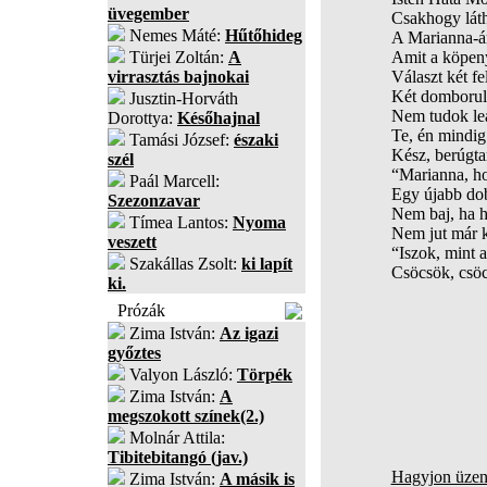
üvegember
Csakhogy lát
Nemes Máté:
Hűtőhideg
A Marianna-á
Türjei Zoltán:
A
Amit a köpeny
virrasztás bajnokai
Választ két fe
Két domborul
Jusztin-Horváth
Nem tudok leá
Dorottya:
Későhajnal
Te, én mindig
Tamási József:
északi
Kész, berúgt
szél
“Marianna, ho
Paál Marcell:
Egy újabb do
Szezonzavar
Nem baj, ha 
Tímea Lantos:
Nyoma
Nem jut már k
veszett
“Iszok, mint 
Szakállas Zsolt:
ki lapít
Csöcsök, csöc
ki.
Prózák
Zima István:
Az igazi
győztes
Valyon László:
Törpék
Zima István:
A
megszokott színek(2.)
Molnár Attila:
Tibitebitangó (jav.)
Hagyjon üzene
Zima István:
A másik is