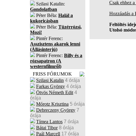
Csak ehhez a 
Szilasi Katalin:
Gondolatban
Hozzáadás a
Péter Béla:
Halál a
kukoricásban
Feltöltés idej
Péter Béla:
Tüzérrózsi,
Utolsó módos
Mozi!
Pintér Ferenc:
Asszisztens akarok lenni
(Állásinterjú)
Pintér Ferenc:
Billy és a
rózsapatron (A
westernfilmről)
FRISS FÓRUMOK
Szilasi Katalin
4 órája
Farkas György
4 órája
Ötvös Németh Edit
4
órája
Mórotz Krisztina
5 órája
Debreczeny György
7
órája
Tímea Lantos
7 órája
Bátai Tibor
8 órája
Paál Marcell
17 órája