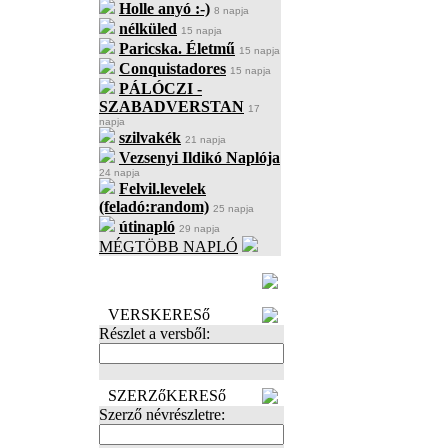
Holle anyó :-)
8 napja
nélküled
15 napja
Paricska. Életmű
15 napja
Conquistadores
15 napja
PÁLÓCZI -
SZABADVERSTAN
17
napja
szilvakék
21 napja
Vezsenyi Ildikó Naplója
24 napja
Felvil.levelek
(feladó:random)
25 napja
útinapló
29 napja
MÉGTÖBB NAPLÓ
BECENÉV
LEFOGLALÁSA
VERSKERESő
Részlet a versből:
SZERZőKERESő
Szerző névrészletre: