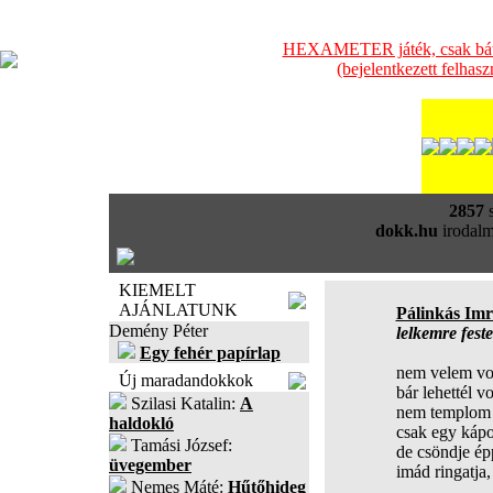
HEXAMETER játék, csak bátra
(bejelentkezett felhas
2857
s
dokk.hu
irodalm
KIEMELT
AJÁNLATUNK
Pálinkás Imr
Demény Péter
lelkemre feste
Egy fehér papírlap
nem velem vol
Új maradandokkok
bár lehettél vo
Szilasi Katalin:
A
nem templom
haldokló
csak egy kápo
Tamási József:
de csöndje ép
üvegember
imád ringatja,
Nemes Máté:
Hűtőhideg