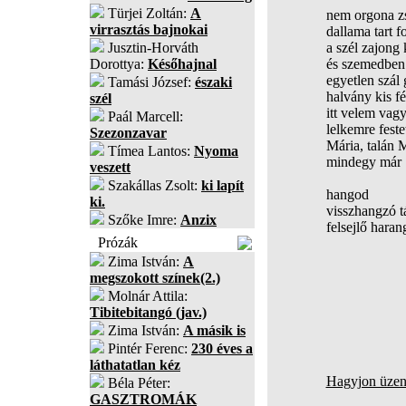
Türjei Zoltán:
A
nem orgona z
virrasztás bajnokai
dallama tart f
Jusztin-Horváth
a szél zajong 
Dorottya:
Későhajnal
és szemedben 
egyetlen szál 
Tamási József:
északi
halvány kis f
szél
itt velem vagy
Paál Marcell:
lelkemre feste
Szezonzavar
Mária, talán 
Tímea Lantos:
Nyoma
mindegy már
veszett
Szakállas Zsolt:
ki lapít
hangod
ki.
visszhangzó 
Szőke Imre:
Anzix
felsejlő haran
Prózák
Zima István:
A
megszokott színek(2.)
Molnár Attila:
Tibitebitangó (jav.)
Zima István:
A másik is
Pintér Ferenc:
230 éves a
láthatatlan kéz
Hagyjon üzene
Béla Péter:
GASZTROMÁK