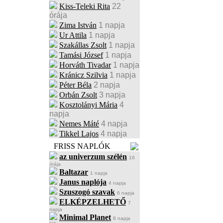
Kiss-Teleki Rita
22
órája
Zima István
1 napja
Ur Attila
1 napja
Szakállas Zsolt
1 napja
Tamási József
1 napja
Horváth Tivadar
1 napja
Kránicz Szilvia
1 napja
Péter Béla
2 napja
Orbán Zsolt
3 napja
Kosztolányi Mária
4
napja
Nemes Máté
4 napja
Tikkel Lajos
4 napja
FRISS NAPLÓK
az univerzum szélén
16
órája
Baltazar
1 napja
Janus naplója
4 napja
Szuszogó szavak
6 napja
ELKÉPZELHETŐ
7
napja
Minimal Planet
8 napja