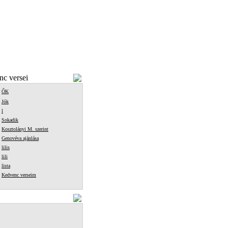
c versei
ŐK
Jók
l
Sokadik
Kosztolányi M. szerint
Genovéva ajánlása
lilis
lili
lista
Kedvenc verseim