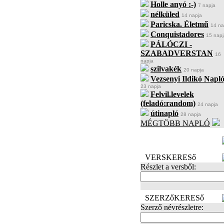
Holle anyó :-)
7 napja
nélküled
14 napja
Paricska. Életmű
14 na
Conquistadores
15 napj
PÁLÓCZI -
SZABADVERSTAN
16
napja
szilvakék
20 napja
Vezsenyi Ildikó Napló
23 napja
Felvil.levelek
(feladó:random)
24 napja
útinapló
28 napja
MÉGTÖBB NAPLÓ
BECENÉV
LEFOGLALÁSA
VERSKERESő
Részlet a versből:
SZERZőKERESő
Szerző névrészletre: