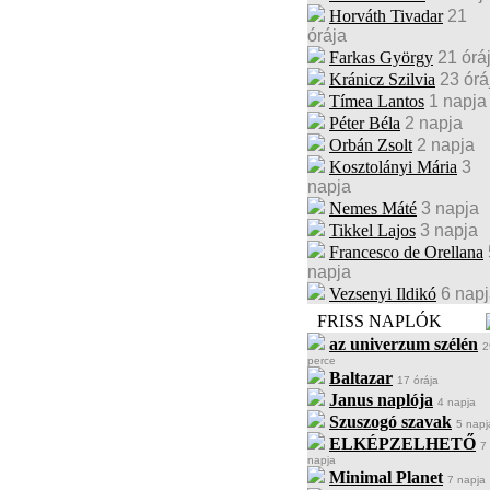
Horváth Tivadar
21
órája
Farkas György
21 órá
Kránicz Szilvia
23 órá
Tímea Lantos
1 napja
Péter Béla
2 napja
Orbán Zsolt
2 napja
Kosztolányi Mária
3
napja
Nemes Máté
3 napja
Tikkel Lajos
3 napja
Francesco de Orellana
napja
Vezsenyi Ildikó
6 nap
FRISS NAPLÓK
az univerzum szélén
2
perce
Baltazar
17 órája
Janus naplója
4 napja
Szuszogó szavak
5 napj
ELKÉPZELHETŐ
7
napja
Minimal Planet
7 napja