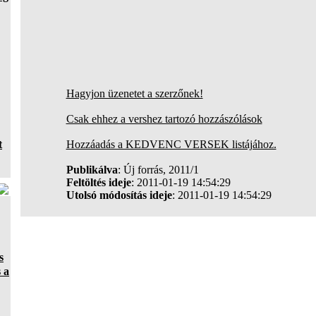
Hagyjon üzenetet a szerzőnek!
Csak ehhez a vershez tartozó hozzászólások
t
Hozzáadás a KEDVENC VERSEK listájához.
Publikálva
: Új forrás, 2011/1
Feltöltés ideje
: 2011-01-19 14:54:29
Utolsó módosítás ideje
: 2011-01-19 14:54:29
s
 a