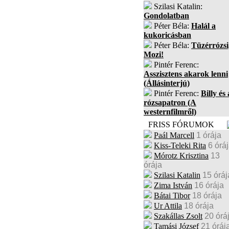
Szilasi Katalin:
Gondolatban
Péter Béla:
Halál a
kukoricásban
Péter Béla:
Tüzérrózsi
Mozi!
Pintér Ferenc:
Asszisztens akarok lenni
(Állásinterjú)
Pintér Ferenc:
Billy és 
rózsapatron (A
westernfilmről)
FRISS FÓRUMOK
Paál Marcell
1 órája
Kiss-Teleki Rita
6 órá
Mórotz Krisztina
13
órája
Szilasi Katalin
15 óráj
Zima István
16 órája
Bátai Tibor
18 órája
Ur Attila
18 órája
Szakállas Zsolt
20 órá
Tamási József
21 óráj