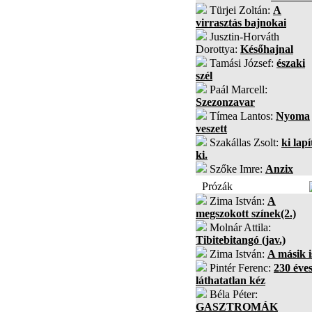
Türjei Zoltán:
A
virrasztás bajnokai
Jusztin-Horváth
Dorottya:
Későhajnal
Tamási József:
északi
szél
Paál Marcell:
Szezonzavar
Tímea Lantos:
Nyoma
veszett
Szakállas Zsolt:
ki lapí
ki.
Szőke Imre:
Anzix
Prózák
Zima István:
A
megszokott színek(2.)
Molnár Attila:
Tibitebitangó (jav.)
Zima István:
A másik i
Pintér Ferenc:
230 éves
láthatatlan kéz
Béla Péter:
GASZTROMÁK