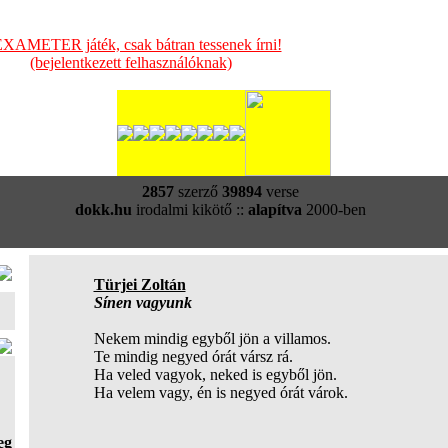
XAMETER játék, csak bátran tessenek írni!
(bejelentkezett felhasználóknak)
2857
szerző
39894
verse
dokk.hu
irodalmi kikötő ::
alapítva
2000-ben
Türjei Zoltán
Sínen vagyunk
Nekem mindig egyből jön a villamos.
Te mindig negyed órát vársz rá.
Ha veled vagyok, neked is egyből jön.
Ha velem vagy, én is negyed órát várok.
eg