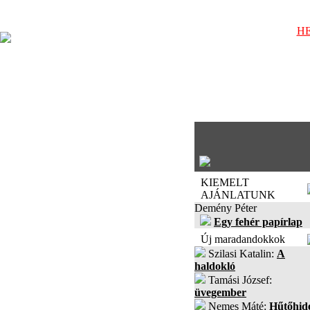
HE
KIEMELT
AJÁNLATUNK
Demény Péter
Egy fehér papírlap
Új maradandokkok
Szilasi Katalin:
A
haldokló
Tamási József:
üvegember
Nemes Máté:
Hűtőhid