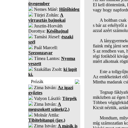
üvegember
El kell döntenünk, 
Nemes Máté:
Hűtőhideg
vagy hogy napfordu
Türjei Zoltán:
A
virrasztás bajnokai
A boltban csak oly
s bár az erkélyről a
Jusztin-Horváth
azzal azért számolu
Dorottya:
Későhajnal
Tamási József:
északi
A lánygyermekek h
szél
fiaink még járni se
Paál Marcell:
S az rendben van, 
Szezonzavar
régi fotókból kivágo
Tímea Lantos:
Nyoma
miért alkotnak rögt
veszett
Szakállas Zsolt:
ki lapít
Este a tollgyűjtem
ki.
Az emlékeinket előr
Prózák
Mintha madarak csi
Zima István:
Az igazi
Tegnap fáklyafényn
győztes
miközben az égen h
Valyon László:
Törpék
Többen végigfeküdte
Zima István:
A
Kicsit néztük, aztá
megszokott színek(2.)
Molnár Attila:
Mondtam, milyen jó
Tibitebitangó (jav.)
míg számozatlan k
Zima István:
A másik is