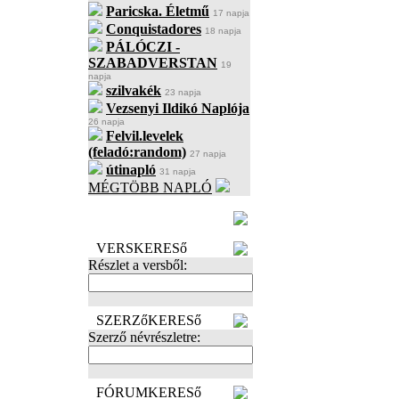
Paricska. Életmű
17 napja
Conquistadores
18 napja
PÁLÓCZI -
SZABADVERSTAN
19
napja
szilvakék
23 napja
Vezsenyi Ildikó Naplója
26 napja
Felvil.levelek
(feladó:random)
27 napja
útinapló
31 napja
MÉGTÖBB NAPLÓ
BECENÉV
LEFOGLALÁSA
VERSKERESő
Részlet a versből:
SZERZőKERESő
Szerző névrészletre:
FÓRUMKERESő