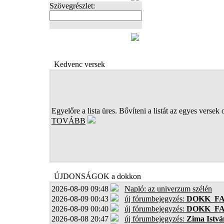
Szövegrészlet:
FOTÓK
Kedvenc versek
Egyelőre a lista üres. Bővíteni a listát az egyes versek 
TOVÁBB
ÚJDONSÁGOK a dokkon
2026-08-09 09:48
Napló: az univerzum szélén
2026-08-09 00:43
új fórumbejegyzés:
DOKK_F
2026-08-09 00:40
új fórumbejegyzés:
DOKK_F
2026-08-08 20:47
új fórumbejegyzés:
Zima Istvá