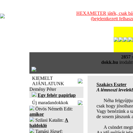
HEXAMETER játék, csak bátra
(bejelentkezett felhas
2857
s
dokk.hu
irodalm
KIEMELT
AJÁNLATUNK
Szakács Eszter
Demény Péter
A lémnoszi levelek
Egy fehér papírlap
Néha felgyújtjuk 
Új maradandokkok
csak hogy jósolhas
Ötvös Németh Edit:
Vagy benézünk a szo
amikor
de sosem játszunk a
Szilasi Katalin:
A
haldokló
A csöndet megtör
Tamási József:
Az idő múlását jelz