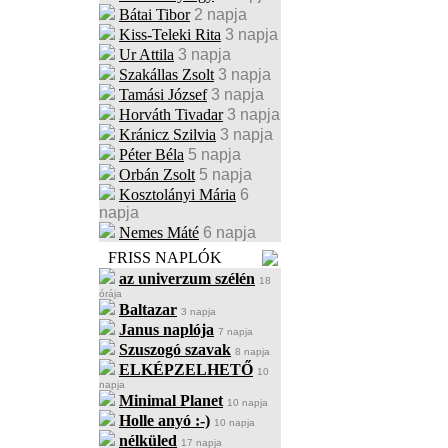
Bátai Tibor
2 napja
Kiss-Teleki Rita
3 napja
Ur Attila
3 napja
Szakállas Zsolt
3 napja
Tamási József
3 napja
Horváth Tivadar
3 napja
Kránicz Szilvia
3 napja
Péter Béla
5 napja
Orbán Zsolt
5 napja
Kosztolányi Mária
6
napja
Nemes Máté
6 napja
FRISS NAPLÓK
az univerzum szélén
18
órája
Baltazar
3 napja
Janus naplója
7 napja
Szuszogó szavak
8 napja
ELKÉPZELHETŐ
10
napja
Minimal Planet
10 napja
Holle anyó :-)
10 napja
nélküled
17 napja