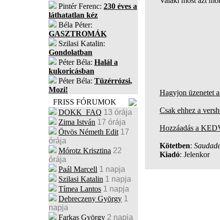
Valaki most azt mor
Pintér Ferenc:
230 éves a
láthatatlan kéz
Béla Péter:
GASZTROMÁK
Szilasi Katalin:
Gondolatban
Péter Béla:
Halál a
kukoricásban
Péter Béla:
Tüzérrózsi,
Mozi!
Hagyjon üzenetet a
FRISS FÓRUMOK
Csak ehhez a versh
DOKK_FAQ
13 órája
Zima István
17 órája
Hozzáadás a KED
Ötvös Németh Edit
17
órája
Kötetben
:
Saudad
Mórotz Krisztina
22
Kiadó
: Jelenkor
órája
Paál Marcell
1 napja
Szilasi Katalin
1 napja
Tímea Lantos
1 napja
Debreczeny György
1
napja
Farkas György
2 napja