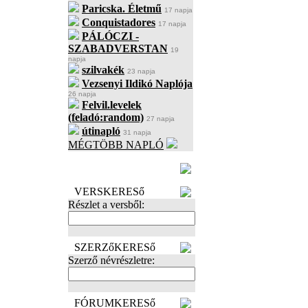
Paricska. Életmű
17 napja
Conquistadores
17 napja
PÁLÓCZI -
SZABADVERSTAN
19
napja
szilvakék
23 napja
Vezsenyi Ildikó Naplója
26 napja
Felvil.levelek
(feladó:random)
27 napja
útinapló
31 napja
MÉGTÖBB NAPLÓ
BECENÉV
LEFOGLALÁSA
VERSKERESő
Részlet a versből:
SZERZőKERESő
Szerző névrészletre:
FÓRUMKERESő