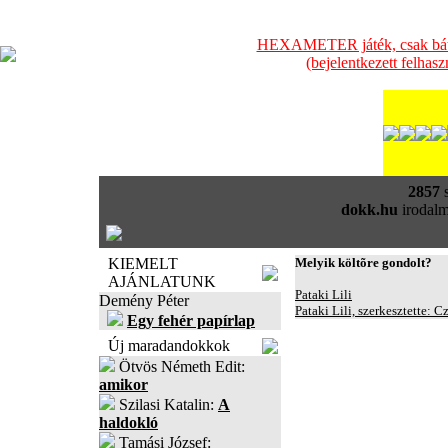
HEXAMETER játék, csak bátra
(bejelentkezett felhas
2857
s
dokk.hu
irodalm
KIEMELT
Melyik költõre gondolt?
AJÁNLATUNK
Pataki Lili
Demény Péter
Pataki Lili, szerkesztette:
Egy fehér papírlap
Új maradandokkok
Ötvös Németh Edit:
amikor
Szilasi Katalin:
A
haldokló
Tamási József: