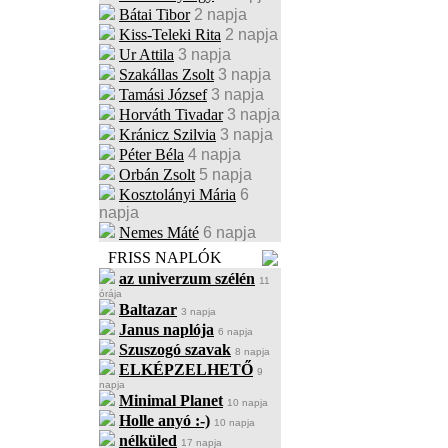
Bátai Tibor
2 napja
Kiss-Teleki Rita
2 napja
Ur Attila
3 napja
Szakállas Zsolt
3 napja
Tamási József
3 napja
Horváth Tivadar
3 napja
Kránicz Szilvia
3 napja
Péter Béla
4 napja
Orbán Zsolt
5 napja
Kosztolányi Mária
6
napja
Nemes Máté
6 napja
FRISS NAPLÓK
az univerzum szélén
11
órája
Baltazar
3 napja
Janus naplója
6 napja
Szuszogó szavak
8 napja
ELKÉPZELHETŐ
9
napja
Minimal Planet
10 napja
Holle anyó :-)
10 napja
nélküled
17 napja