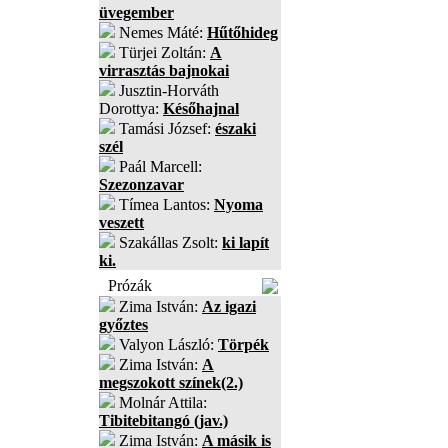
üvegember
Nemes Máté:
Hűtőhideg
Türjei Zoltán:
A
virrasztás bajnokai
Jusztin-Horváth
Dorottya:
Későhajnal
Tamási József:
északi
szél
Paál Marcell:
Szezonzavar
Tímea Lantos:
Nyoma
veszett
Szakállas Zsolt:
ki lapít
ki.
Prózák
Zima István:
Az igazi
győztes
Valyon László:
Törpék
Zima István:
A
megszokott színek(2.)
Molnár Attila:
Tibitebitangó (jav.)
Zima István:
A másik is