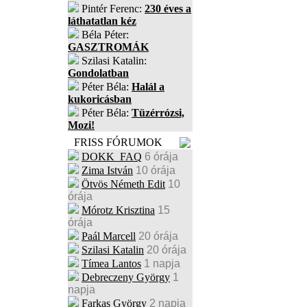
Pintér Ferenc:
230 éves a
láthatatlan kéz
Béla Péter:
GASZTROMÁK
Szilasi Katalin:
Gondolatban
Péter Béla:
Halál a
kukoricásban
Péter Béla:
Tüzérrózsi,
Mozi!
FRISS FÓRUMOK
DOKK_FAQ
6 órája
Zima István
10 órája
Ötvös Németh Edit
10
órája
Mórotz Krisztina
15
órája
Paál Marcell
20 órája
Szilasi Katalin
20 órája
Tímea Lantos
1 napja
Debreczeny György
1
napja
Farkas György
2 napja