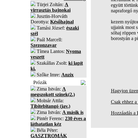
Türjei Zoltán:
A
együtt törtünk
virrasztás bajnokai
napraforgó ny
Jusztin-Horváth
Dorottya:
Későhajnal
kezem nyújtom
ujjaink most 
Tamási József:
északi
sóhaj röppen 
szél
borostyán a p
Paál Marcell:
Szezonzavar
Tímea Lantos:
Nyoma
veszett
Szakállas Zsolt:
ki lapít
ki.
Szőke Imre:
Anzix
Prózák
Zima István:
A
Hagyjon üzene
megszokott színek(2.)
Molnár Attila:
Csak ehhez a 
Tibitebitangó (jav.)
Zima István:
A másik is
Hozzáadás a
Pintér Ferenc:
230 éves a
láthatatlan kéz
Béla Péter:
GASZTROMÁK