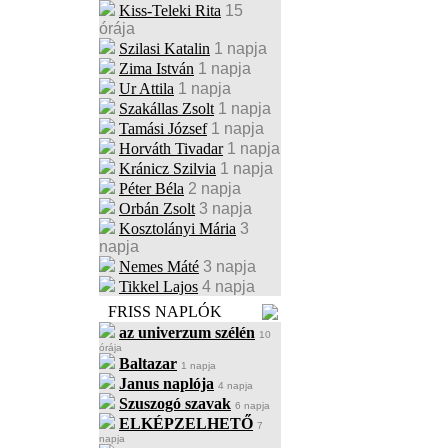
Kiss-Teleki Rita
15
órája
Szilasi Katalin
1 napja
Zima István
1 napja
Ur Attila
1 napja
Szakállas Zsolt
1 napja
Tamási József
1 napja
Horváth Tivadar
1 napja
Kránicz Szilvia
1 napja
Péter Béla
2 napja
Orbán Zsolt
3 napja
Kosztolányi Mária
3
napja
Nemes Máté
3 napja
Tikkel Lajos
4 napja
FRISS NAPLÓK
az univerzum szélén
10
órája
Baltazar
1 napja
Janus naplója
4 napja
Szuszogó szavak
6 napja
ELKÉPZELHETŐ
7
napja