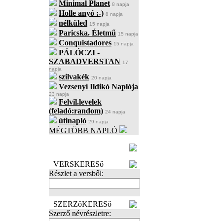
Minimal Planet
8 napja
Holle anyó :-)
8 napja
nélküled
15 napja
Paricska. Életmű
15 napja
Conquistadores
15 napja
PÁLÓCZI -
SZABADVERSTAN
17
napja
szilvakék
20 napja
Vezsenyi Ildikó Naplója
23 napja
Felvil.levelek
(feladó:random)
24 napja
útinapló
29 napja
MÉGTÖBB NAPLÓ
BECENÉV
LEFOGLALÁSA
VERSKERESő
Részlet a versből:
SZERZőKERESő
Szerző névrészletre: