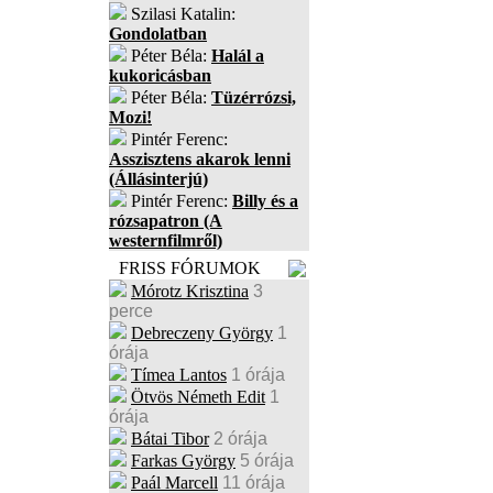
Szilasi Katalin:
Gondolatban
Péter Béla:
Halál a
kukoricásban
Péter Béla:
Tüzérrózsi,
Mozi!
Pintér Ferenc:
Asszisztens akarok lenni
(Állásinterjú)
Pintér Ferenc:
Billy és a
rózsapatron (A
westernfilmről)
FRISS FÓRUMOK
Mórotz Krisztina
3
perce
Debreczeny György
1
órája
Tímea Lantos
1 órája
Ötvös Németh Edit
1
órája
Bátai Tibor
2 órája
Farkas György
5 órája
Paál Marcell
11 órája