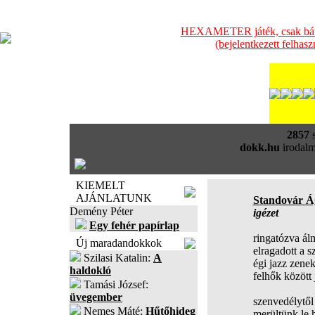
HEXAMETER játék, csak bátra
(bejelentkezett felhas
2857
s
dokk.hu
irodalm
KIEMELT
AJÁNLATUNK
Standovár Á
Demény Péter
igézet
Egy fehér papírlap
ringatózva ál
Új maradandokkok
elragadott a s
Szilasi Katalin:
A
égi jazz zenek
haldokló
felhők között 
Tamási József:
üvegember
szenvedélytől
Nemes Máté:
Hűtőhideg
merültünk le 