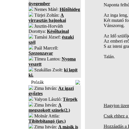
üvegember
Naponta felh
Nemes Máté:
Hűtőhideg
Türjei Zoltán:
A
Az inga leng,
virrasztás bajnokai
Két mutató fo
Vánszorog.
Jusztin-Horváth
Dorottya:
Későhajnal
Az Idő szülőj
Tamási József:
északi
Az emberi erő
szél
S az isteni gra
Paál Marcell:
Szezonzavar
Talán.
Tímea Lantos:
Nyoma
veszett
Szakállas Zsolt:
ki lapít
ki.
Prózák
Zima István:
Az igazi
győztes
Valyon László:
Törpék
Zima István:
A
Hagyjon üzene
megszokott színek(2.)
Molnár Attila:
Csak ehhez a 
Tibitebitangó (jav.)
Hozzáadás a
Zima István:
A másik is