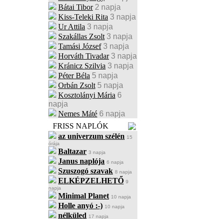
Bátai Tibor
2 napja
Kiss-Teleki Rita
3 napja
Ur Attila
3 napja
Szakállas Zsolt
3 napja
Tamási József
3 napja
Horváth Tivadar
3 napja
Kránicz Szilvia
3 napja
Péter Béla
5 napja
Orbán Zsolt
5 napja
Kosztolányi Mária
6
napja
Nemes Máté
6 napja
FRISS NAPLÓK
az univerzum szélén
15
órája
Baltazar
3 napja
Janus naplója
6 napja
Szuszogó szavak
8 napja
ELKÉPZELHETŐ
9
napja
Minimal Planet
10 napja
Holle anyó :-)
10 napja
nélküled
17 napja