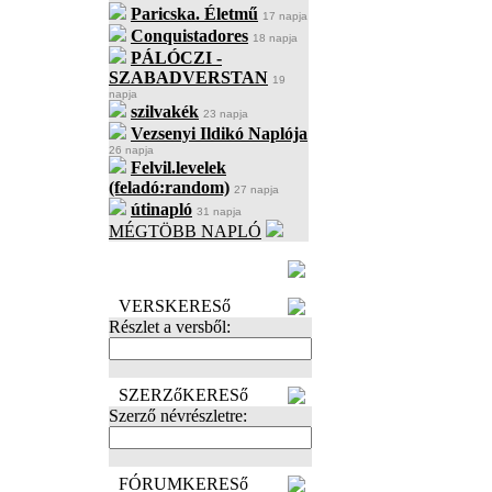
Paricska. Életmű
17 napja
Conquistadores
18 napja
PÁLÓCZI -
SZABADVERSTAN
19
napja
szilvakék
23 napja
Vezsenyi Ildikó Naplója
26 napja
Felvil.levelek
(feladó:random)
27 napja
útinapló
31 napja
MÉGTÖBB NAPLÓ
BECENÉV
LEFOGLALÁSA
VERSKERESő
Részlet a versből:
SZERZőKERESő
Szerző névrészletre:
FÓRUMKERESő