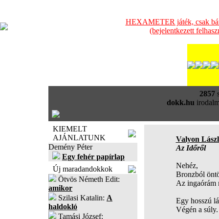
HEXAMETER játék, csak bátra
(bejelentkezett felhas
2857
s
dokk.hu
irodalm
KIEMELT
AJÁNLATUNK
Valyon Lász
Demény Péter
Az Időről
Egy fehér papírlap
Nehéz,
Új maradandokkok
Bronzból öntö
Ötvös Németh Edit:
Az ingaórám 
amikor
Szilasi Katalin:
A
Egy hosszú lá
haldokló
Végén a súly.
Tamási József: