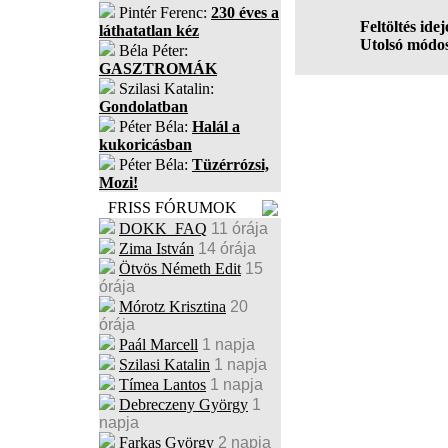
Pintér Ferenc:
230 éves a
Feltöltés idej
láthatatlan kéz
Utolsó módos
Béla Péter:
GASZTROMÁK
Szilasi Katalin:
Gondolatban
Péter Béla:
Halál a
kukoricásban
Péter Béla:
Tüzérrózsi,
Mozi!
FRISS FÓRUMOK
DOKK_FAQ
11 órája
Zima István
14 órája
Ötvös Németh Edit
15
órája
Mórotz Krisztina
20
órája
Paál Marcell
1 napja
Szilasi Katalin
1 napja
Tímea Lantos
1 napja
Debreczeny György
1
napja
Farkas György
2 napja