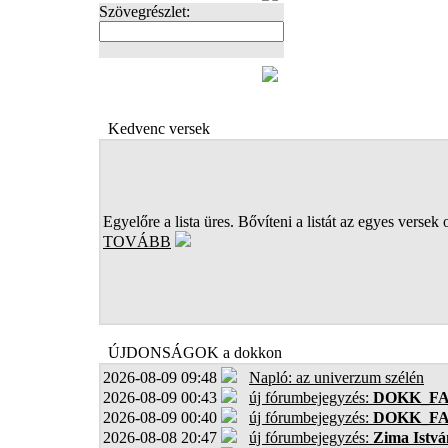
Szövegrészlet:
FOTÓK
Kedvenc versek
Egyelőre a lista üres. Bővíteni a listát az egyes versek 
TOVÁBB
ÚJDONSÁGOK a dokkon
2026-08-09 09:48
Napló: az univerzum szélén
2026-08-09 00:43
új fórumbejegyzés:
DOKK_F
2026-08-09 00:40
új fórumbejegyzés:
DOKK_F
2026-08-08 20:47
új fórumbejegyzés:
Zima Istvá