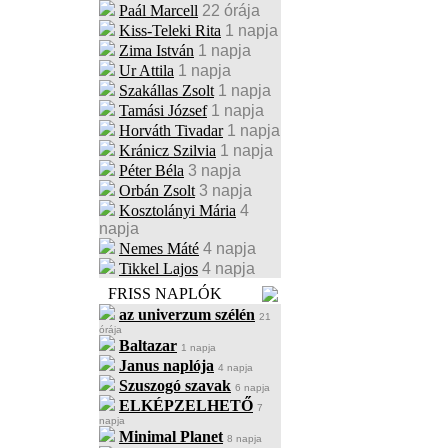
Paál Marcell
22 órája
Kiss-Teleki Rita
1 napja
Zima István
1 napja
Ur Attila
1 napja
Szakállas Zsolt
1 napja
Tamási József
1 napja
Horváth Tivadar
1 napja
Kránicz Szilvia
1 napja
Péter Béla
3 napja
Orbán Zsolt
3 napja
Kosztolányi Mária
4
napja
Nemes Máté
4 napja
Tikkel Lajos
4 napja
FRISS NAPLÓK
az univerzum szélén
21
órája
Baltazar
1 napja
Janus naplója
4 napja
Szuszogó szavak
6 napja
ELKÉPZELHETŐ
7
napja
Minimal Planet
8 napja