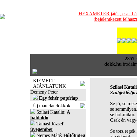
HEXAMETER játék, csak bátra
(bejelentkezett felhas
2857
s
dokk.hu
irodalm
KIEMELT
AJÁNLATUNK
Szilasi Katal
Demény Péter
Szubjektív(ja
Egy fehér papírlap
Se jó, se rossz
Új maradandokkok
se semmilyen
Szilasi Katalin:
A
se hol-mikor.
haldokló
Csak én vagy
Tamási József:
üvegember
Se torz regék,
Nemes Máté:
Hűtőhideg
a hajdanok,