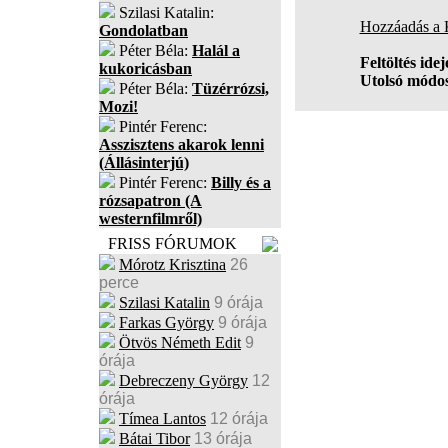
Szilasi Katalin:
Hozzáadás a
Gondolatban
Péter Béla:
Halál a
Feltöltés idej
kukoricásban
Utolsó módos
Péter Béla:
Tüzérrózsi,
Mozi!
Pintér Ferenc:
Asszisztens akarok lenni
(Állásinterjú)
Pintér Ferenc:
Billy és a
rózsapatron (A
westernfilmről)
FRISS FÓRUMOK
Mórotz Krisztina
26
perce
Szilasi Katalin
9 órája
Farkas György
9 órája
Ötvös Németh Edit
9
órája
Debreczeny György
12
órája
Tímea Lantos
12 órája
Bátai Tibor
13 órája