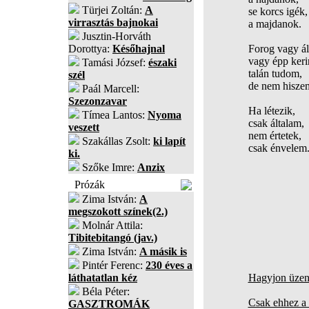
Türjei Zoltán:
A
se korcs igék,
virrasztás bajnokai
a majdanok.
Jusztin-Horváth
Dorottya:
Későhajnal
Forog vagy ál
vagy épp keri
Tamási József:
északi
talán tudom,
szél
de nem hisze
Paál Marcell:
Szezonzavar
Ha létezik,
Tímea Lantos:
Nyoma
csak általam,
veszett
nem értetek,
Szakállas Zsolt:
ki lapít
csak énvelem
ki.
Szőke Imre:
Anzix
Prózák
Zima István:
A
megszokott színek(2.)
Molnár Attila:
Tibitebitangó (jav.)
Zima István:
A másik is
Pintér Ferenc:
230 éves a
láthatatlan kéz
Hagyjon üzene
Béla Péter:
Csak ehhez a 
GASZTROMÁK