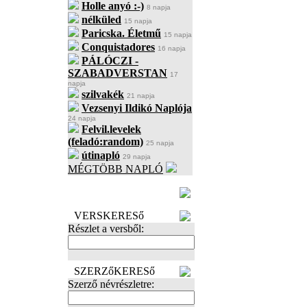
Holle anyó :-)
8 napja
nélküled
15 napja
Paricska. Életmű
15 napja
Conquistadores
16 napja
PÁLÓCZI -
SZABADVERSTAN
17
napja
szilvakék
21 napja
Vezsenyi Ildikó Naplója
24 napja
Felvil.levelek
(feladó:random)
25 napja
útinapló
29 napja
MÉGTÖBB NAPLÓ
BECENÉV
LEFOGLALÁSA
VERSKERESő
Részlet a versből:
SZERZőKERESő
Szerző névrészletre: