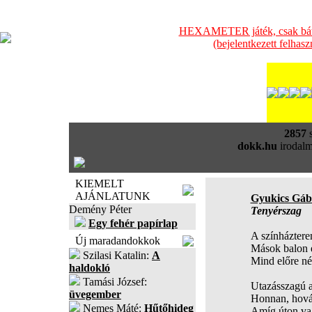
HEXAMETER játék, csak bátra
(bejelentkezett felhas
2857
s
dokk.hu
irodalm
KIEMELT
AJÁNLATUNK
Gyukics Gáb
Demény Péter
Tenyérszag
Egy fehér papírlap
A színháztere
Új maradandokkok
Mások balon 
Szilasi Katalin:
A
Mind előre n
haldokló
Tamási József:
Utazásszagú 
üvegember
Honnan, hová
Nemes Máté:
Hűtőhideg
Amíg úton v