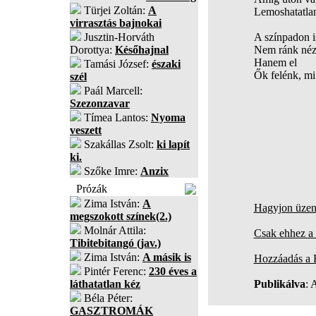
Türjei Zoltán:
A
Lemoshatatla
virrasztás bajnokai
Jusztin-Horváth
A színpadon i
Dorottya:
Későhajnal
Nem ránk né
Hanem el
Tamási József:
északi
Ők felénk, mi
szél
Paál Marcell:
Szezonzavar
Tímea Lantos:
Nyoma
veszett
Szakállas Zsolt:
ki lapít
ki.
Szőke Imre:
Anzix
Prózák
Zima István:
A
Hagyjon üzene
megszokott színek(2.)
Molnár Attila:
Csak ehhez a 
Tibitebitangó (jav.)
Zima István:
A másik is
Hozzáadás a
Pintér Ferenc:
230 éves a
láthatatlan kéz
Publikálva
: 
Béla Péter:
GASZTROMÁK