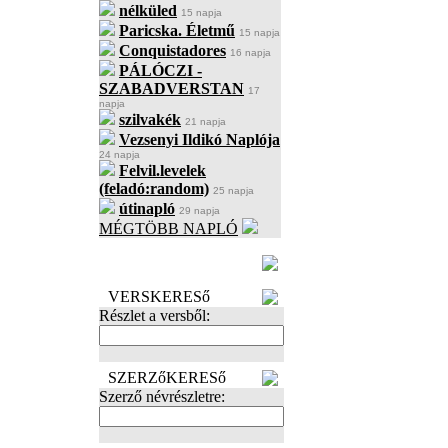
nélküled
15 napja
Paricska. Életmű
15 napja
Conquistadores
16 napja
PÁLÓCZI -
SZABADVERSTAN
17
napja
szilvakék
21 napja
Vezsenyi Ildikó Naplója
24 napja
Felvil.levelek
(feladó:random)
25 napja
útinapló
29 napja
MÉGTÖBB NAPLÓ
BECENÉV
LEFOGLALÁSA
VERSKERESő
Részlet a versből:
SZERZőKERESő
Szerző névrészletre: