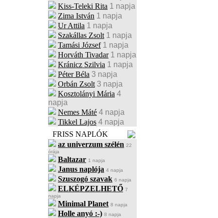
Kiss-Teleki Rita
1 napja
Zima István
1 napja
Ur Attila
1 napja
Szakállas Zsolt
1 napja
Tamási József
1 napja
Horváth Tivadar
1 napja
Kránicz Szilvia
1 napja
Péter Béla
3 napja
Orbán Zsolt
3 napja
Kosztolányi Mária
4
napja
Nemes Máté
4 napja
Tikkel Lajos
4 napja
FRISS NAPLÓK
az univerzum szélén
22
órája
Baltazar
1 napja
Janus naplója
4 napja
Szuszogó szavak
6 napja
ELKÉPZELHETŐ
7
napja
Minimal Planet
8 napja
Holle anyó :-)
8 napja