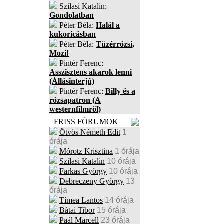
Szilasi Katalin:
Gondolatban
Péter Béla:
Halál a
kukoricásban
Péter Béla:
Tüzérrózsi,
Mozi!
Pintér Ferenc:
Asszisztens akarok lenni
(Állásinterjú)
Pintér Ferenc:
Billy és a
rózsapatron (A
westernfilmről)
FRISS FÓRUMOK
Ötvös Németh Edit
1
órája
Mórotz Krisztina
1 órája
Szilasi Katalin
10 órája
Farkas György
10 órája
Debreczeny György
13
órája
Tímea Lantos
14 órája
Bátai Tibor
15 órája
Paál Marcell
23 órája