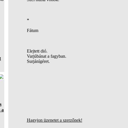
*
Fátum
Elejtett dió.
Varjúbánat a fagyban.
t
Surjánígéret.
s
 a
Hagyjon üzenetet a szerzőnek!