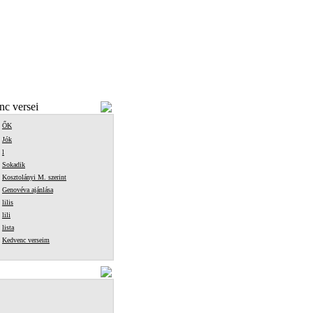
c versei
ŐK
Jók
l
Sokadik
Kosztolányi M. szerint
Genovéva ajánlása
lilis
lili
lista
Kedvenc verseim