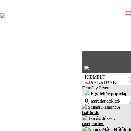
HE
KIEMELT
AJÁNLATUNK
Demény Péter
Egy fehér papírlap
Új maradandokkok
Szilasi Katalin:
A
haldokló
Tamási József:
üvegember
Nemes Máté:
Hűtőhid