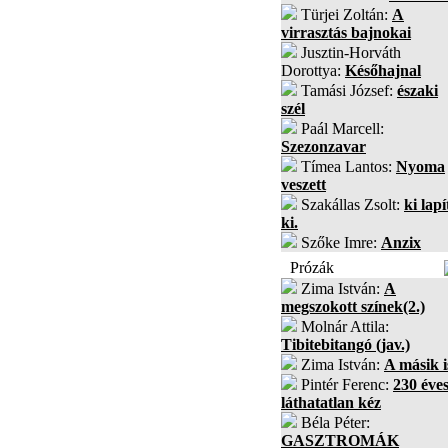
Türjei Zoltán:
A
virrasztás bajnokai
Jusztin-Horváth
Dorottya:
Későhajnal
Tamási József:
északi
szél
Paál Marcell:
Szezonzavar
Tímea Lantos:
Nyoma
veszett
Szakállas Zsolt:
ki lapí
ki.
Szőke Imre:
Anzix
Prózák
Zima István:
A
megszokott színek(2.)
Molnár Attila:
Tibitebitangó (jav.)
Zima István:
A másik i
Pintér Ferenc:
230 éves
láthatatlan kéz
Béla Péter:
GASZTROMÁK