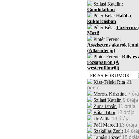
Szilasi Katalin:
Gondolatban
Péter Béla:
Halál a
kukoricásban
Péter Béla:
Tüzérrózsi
Mozi!
Pintér Ferenc:
Asszisztens akarok lenni
(Állásinterjú)
Pintér Ferenc:
Billy és 
rózsapatron (A
westernfilmről)
FRISS FÓRUMOK
Kiss-Teleki Rita
21
perce
Mórotz Krisztina
7 órá
Szilasi Katalin
9 órája
Zima István
11 órája
Bátai Tibor
12 órája
Ur Attila
13 órája
Paál Marcell
13 órája
Szakállas Zsolt
14 órá
Tamási József
15 óráj