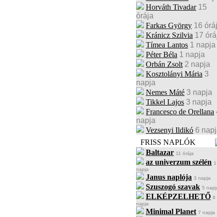
Horváth Tivadar
15
órája
Farkas György
16 órá
Kránicz Szilvia
17 órá
Tímea Lantos
1 napja
Péter Béla
1 napja
Orbán Zsolt
2 napja
Kosztolányi Mária
3
napja
Nemes Máté
3 napja
Tikkel Lajos
3 napja
Francesco de Orellana
napja
Vezsenyi Ildikó
6 nap
FRISS NAPLÓK
Baltazar
11 órája
az univerzum szélén
1
napja
Janus naplója
3 napja
Szuszogó szavak
5 napj
ELKÉPZELHETŐ
6
napja
Minimal Planet
7 napja