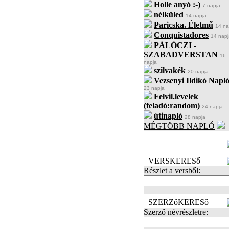
Holle anyó :-)
7 napja
nélküled
14 napja
Paricska. Életmű
14 na
Conquistadores
14 napj
PÁLÓCZI -
SZABADVERSTAN
16
napja
szilvakék
20 napja
Vezsenyi Ildikó Napló
23 napja
Felvil.levelek
(feladó:random)
24 napja
útinapló
28 napja
MÉGTÖBB NAPLÓ
BECENÉV
LEFOGLALÁSA
VERSKERESő
Részlet a versből:
SZERZőKERESő
Szerző névrészletre: