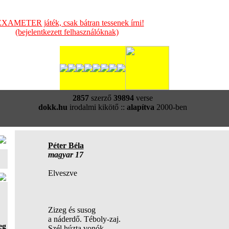
XAMETER játék, csak bátran tessenek írni!
(bejelentkezett felhasználóknak)
2857
szerző
39894
verse
dokk.hu
irodalmi kikötő ::
alapítva
2000-ben
Péter Béla
magyar 17
Elveszve
Zizeg és susog
a náderdő. Téboly-zaj.
eg
Szél húzta vonók.