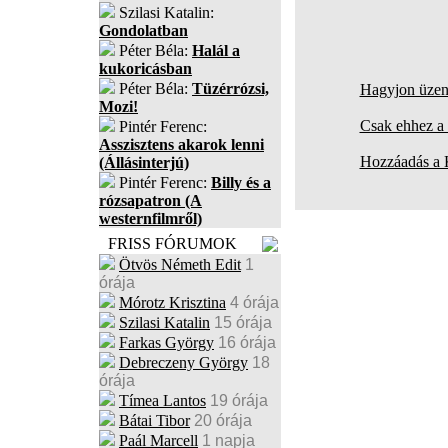
Szilasi Katalin:
Gondolatban
Péter Béla:
Halál a
kukoricásban
Péter Béla:
Tüzérrózsi,
Hagyjon üzene
Mozi!
Csak ehhez a 
Pintér Ferenc:
Asszisztens akarok lenni
Hozzáadás a
(Állásinterjú)
Pintér Ferenc:
Billy és a
rózsapatron (A
westernfilmről)
FRISS FÓRUMOK
Ötvös Németh Edit
1
órája
Mórotz Krisztina
4 órája
Szilasi Katalin
15 órája
Farkas György
16 órája
Debreczeny György
18
órája
Tímea Lantos
19 órája
Bátai Tibor
20 órája
Paál Marcell
1 napja