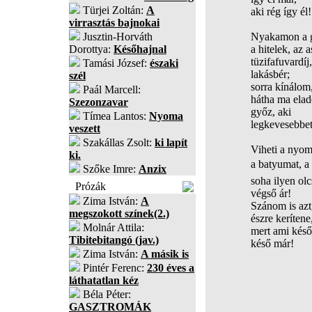
Türjei Zoltán:
A
aki rég így él!
virrasztás bajnokai
Jusztin-Horváth
Nyakamon a g
Dorottya:
Későhajnal
a hitelek, az 
tüzifafuvardíj,
Tamási József:
északi
lakásbér;
szél
sorra kínálom
Paál Marcell:
hátha ma ela
Szezonzavar
győz, aki
Tímea Lantos:
Nyoma
legkevesebbet
veszett
Szakállas Zsolt:
ki lapít
Viheti a nyo
ki.
a batyumat, a 
Szőke Imre:
Anzix
soha ilyen olc
Prózák
végső ár!
Zima István:
A
Szánom is azt
megszokott színek(2.)
észre kerítene
Molnár Attila:
mert ami késő
Tibitebitangó (jav.)
késő már!
Zima István:
A másik is
Pintér Ferenc:
230 éves a
láthatatlan kéz
Béla Péter:
GASZTROMÁK