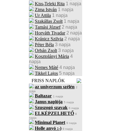
Kiss-Teleki Rita
1 napja
Zima István
1 napja
Ur Attila
1 napja
Szakállas Zsolt
1 napja
Tamási József
2 napja
Horváth Tivadar
2 napja
Kránicz Szilvia
2 napja
Péter Béla
3 napja
Orbán Zsolt
3 napja
Kosztolányi Mária
4
napja
Nemes Máté
4 napja
Tikkel Lajos
5 napja
FRISS NAPLÓK
az univerzum szélén
2
órája
Baltazar
1 napja
Janus naplója
5 napja
Szuszogó szavak
6 napja
ELKÉPZELHETŐ
8
napja
Minimal Planet
9 napja
Holle anyó :-)
9 napja