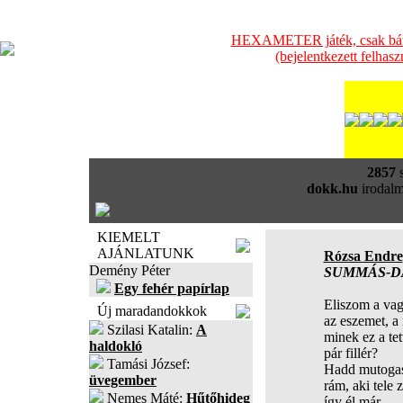
HEXAMETER játék, csak bátra
(bejelentkezett felhas
2857
s
dokk.hu
irodalm
KIEMELT
AJÁNLATUNK
Rózsa Endre
Demény Péter
SUMMÁS-D
Egy fehér papírlap
Eliszom a va
Új maradandokkok
az eszemet, a
Szilasi Katalin:
A
minek ez a te
haldokló
pár fillér?
Tamási József:
Hadd mutoga
üvegember
rám, aki tele 
Nemes Máté:
Hűtőhideg
így él már,