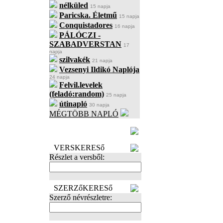
nélküled
15 napja
Paricska. Életmű
15 napja
Conquistadores
16 napja
PÁLÓCZI -
SZABADVERSTAN
17
napja
szilvakék
21 napja
Vezsenyi Ildikó Naplója
24 napja
Felvil.levelek
(feladó:random)
25 napja
útinapló
30 napja
MÉGTÖBB NAPLÓ
BECENÉV
LEFOGLALÁSA
VERSKERESő
Részlet a versből:
SZERZőKERESő
Szerző névrészletre: