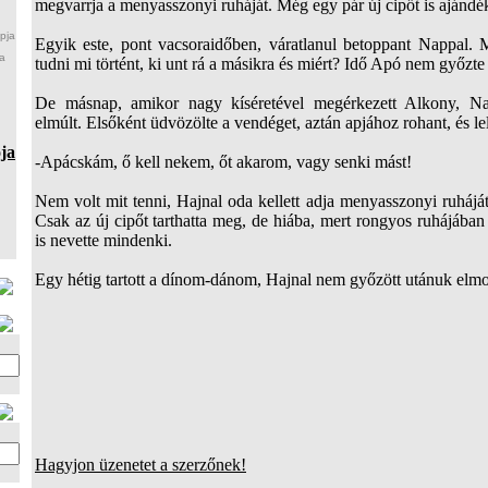
megvarrja a menyasszonyi ruháját. Még egy pár új cipőt is ajándék
pja
Egyik este, pont vacsoraidőben, váratlanul betoppant Nappal.
a
tudni mi történt, ki unt rá a másikra és miért? Idő Apó nem győzte 
De másnap, amikor nagy kíséretével megérkezett Alkony, Na
elmúlt. Elsőként üdvözölte a vendéget, aztán apjához rohant, és le
ja
-Apácskám, ő kell nekem, őt akarom, vagy senki mást!
Nem volt mit tenni, Hajnal oda kellett adja menyasszonyi ruháját
Csak az új cipőt tarthatta meg, de hiába, mert rongyos ruhájában
is nevette mindenki.
Egy hétig tartott a dínom-dánom, Hajnal nem győzött utánuk e
Hagyjon üzenetet a szerzőnek!