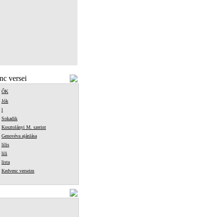
c versei
ŐK
Jók
l
Sokadik
Kosztolányi M. szerint
Genovéva ajánlása
lilis
lili
lista
Kedvenc verseim