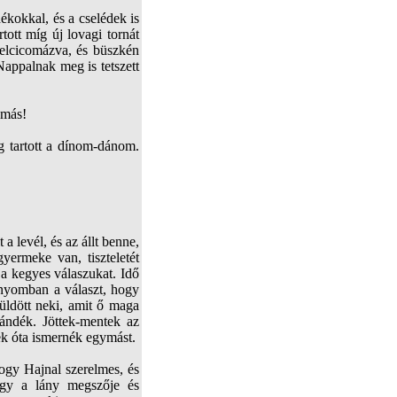
ékokkal, és a cselédek is
tott míg új lovagi tornát
felcicomázva, és büszkén
 Nappalnak meg is tetszett
 más!
g tartott a dínom-dánom.
a levél, és az állt benne,
yermeke van, tiszteletét
ja kegyes válaszukat. Idő
e nyomban a választ, hogy
üldött neki, amit ő maga
jándék. Jöttek-mentek az
ek óta ismernék egymást.
hogy Hajnal szerelmes, és
ogy a lány megszője és