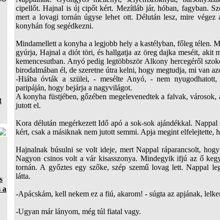
cipellőt. Hajnal is új cipőt kért. Mezítláb jár, hóban, fagyban. S
mert a lovagi tornán úgyse lehet ott. Délután lesz, mire végez
konyhán fog segédkezni.
Mindamellett a konyha a legjobb hely a kastélyban, főleg télen. M
gyúrja, Hajnal a diót töri, és hallgatja az öreg dajka meséit, akit 
kemencesutban. Anyó pedig legtöbbször Alkony hercegéről szoko
birodalmában él, de szeretne útra kelni, hogy megtudja, mi van az
-Hiába óvták a szülei, - mesélte Anyó, - nem nyugodhatott, ú
paripáján, hogy bejárja a nagyvilágot.
A konyha füstjében, gőzében megelevenedtek a falvak, városok
t
jutott el.
Kora délután megérkezett Idő apó a sok-sok ajándékkal. Nappal
kért, csak a másiknak nem jutott semmi. Apja megint elfelejtette,
Hajnalnak búsulni se volt ideje, mert Nappal ráparancsolt, hogy 
Nagyon csinos volt a vár kisasszonya. Mindegyik ifjú az ő kegye
tornán. A győztes egy szőke, szép szemű lovag lett. Nappal l
látta.
s
 a
-Apácskám, kell nekem ez a fiú, akarom! - súgta az apjának, lelk
-Ugyan már lányom, még túl fiatal vagy.