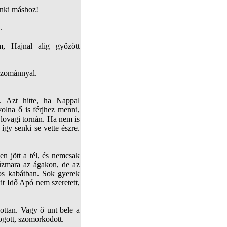
enki máshoz!
.
m, Hajnal alig győzött
hozománnyal.
k. Azt hitte, ha Nappal
volna ő is férjhez menni,
k lovagi tornán. Ha nem is
 így senki se vette észre.
n jött a tél, és nemcsak
zúzmara az ágakon, de az
ros kabátban. Sok gyerek
kit Idő Apó nem szeretett,
dottan. Vagy ő unt bele a
ogott, szomorkodott.