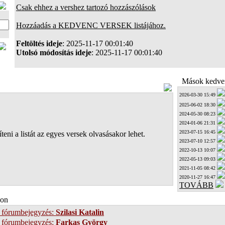
Csak ehhez a vershez tartozó hozzászólások
Hozzáadás a KEDVENC VERSEK listájához.
Feltöltés ideje
: 2025-11-17 00:01:40
Utolsó módosítás ideje
: 2025-11-17 00:01:40
Mások kedven
2026-03-30 15:49
2025-06-02 18:30
2024-05-30 08:23
2024-01-06 21:31
2023-07-15 16:45
teni a listát az egyes versek olvasásakor lehet.
2023-07-10 12:57
2022-10-13 10:07
2022-05-13 09:03
2021-11-05 08:42
2020-11-27 16:47
TOVÁBB
on
 fórumbejegyzés:
Szilasi Katalin
 fórumbejegyzés:
Farkas György