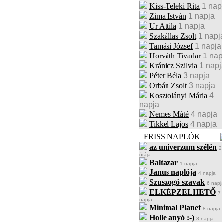
Kiss-Teleki Rita
1 nap
Zima István
1 napja
Ur Attila
1 napja
Szakállas Zsolt
1 napj
Tamási József
1 napja
Horváth Tivadar
1 nap
Kránicz Szilvia
1 napj
Péter Béla
3 napja
Orbán Zsolt
3 napja
Kosztolányi Mária
4
napja
Nemes Máté
4 napja
Tikkel Lajos
4 napja
FRISS NAPLÓK
az univerzum szélén
2
órája
Baltazar
1 napja
Janus naplója
4 napja
Szuszogó szavak
6 napj
ELKÉPZELHETŐ
7
napja
Minimal Planet
8 napja
Holle anyó :-)
8 napja