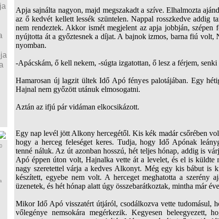
ja
Apja sajnálta nagyon, majd megszakadt a szíve. Elhalmozta ajánd
az ő kedvét kellett lessék szüntelen. Nappal rosszkedve addig tar
nem rendeztek. Akkor ismét megjelent az apja jobbján, szépen 
a
nyújtotta át a győztesnek a díjat. A bajnok izmos, barna fiú volt,
nyomban.
ja
-Apácskám, ő kell nekem, -súgta izgatottan, ő lesz a férjem, senki
a
Hamarosan új lagzit ültek Idő Apó fényes palotájában. Egy héti
Hajnal nem győzött utánuk elmosogatni.
Aztán az ifjú pár vidáman elkocsikázott.
Egy nap levél jött Alkony hercegétől. Kis kék madár csőrében volt 
hogy a herceg feleséget keres. Tudja, hogy Idő Apónak leányg
0
tenné náluk. Az út azonban hosszú, hét teljes hónap, addig is vár
Apó éppen úton volt, Hajnalka vette át a levelet, és el is küldt
nagy szeretettel várja a kedves Alkonyt. Még egy kis bábut is k
készített, egyebe nem volt. A herceget meghatotta a szerény a
a
üzenetek, és hét hónap alatt úgy összebarátkoztak, mintha már év
Mikor Idő Apó visszatért útjáról, csodálkozva vette tudomásul, 
vőlegénye nemsokára megérkezik. Kegyesen beleegyezett, h