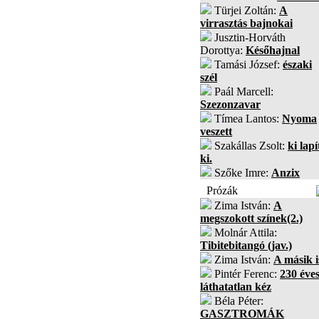
Türjei Zoltán:
A
virrasztás bajnokai
Jusztin-Horváth
Dorottya:
Későhajnal
Tamási József:
északi
szél
Paál Marcell:
Szezonzavar
Tímea Lantos:
Nyoma
veszett
Szakállas Zsolt:
ki lapí
ki.
Szőke Imre:
Anzix
Prózák
Zima István:
A
megszokott színek(2.)
Molnár Attila:
Tibitebitangó (jav.)
Zima István:
A másik i
Pintér Ferenc:
230 éves
láthatatlan kéz
Béla Péter:
GASZTROMÁK