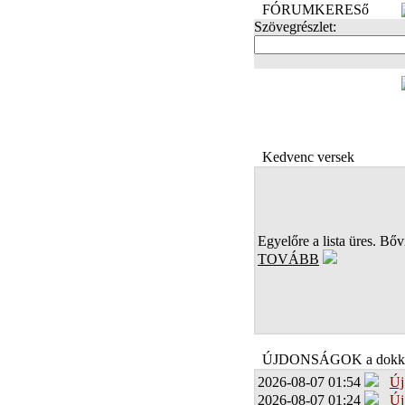
FÓRUMKERESő
Szövegrészlet:
FOTÓK
Kedvenc versek
Egyelőre a lista üres. Bőví
TOVÁBB
ÚJDONSÁGOK a dokk
2026-08-07 01:54
Új
2026-08-07 01:24
Új