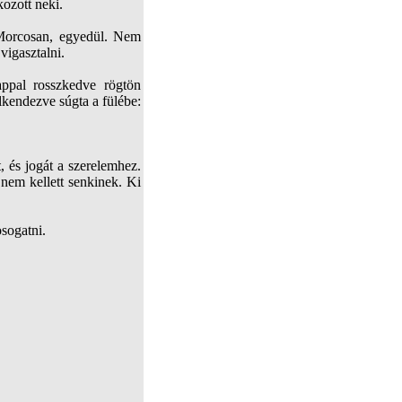
ozott neki.
 Morcosan, egyedül. Nem
vigasztalni.
ppal rosszkedve rögtön
lkendezve súgta a fülébe:
, és jogát a szerelemhez.
 nem kellett senkinek. Ki
lmosogatni.