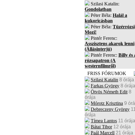
Szilasi Katalin:
Gondolatban
Péter Béla:
Halál a
kukoricásban
Péter Béla:
Tüzérrózsi
Mozi!
Pintér Ferenc:
Asszisztens akarok lenni
(Állásinterjú)
Pintér Ferenc:
Billy és 
rózsapatron (A
westernfilmről)
FRISS FÓRUMOK
Szilasi Katalin
8 órája
Farkas György
8 óráj
Ötvös Németh Edit
8
órája
Mórotz Krisztina
9 órá
Debreczeny György
1
órája
Tímea Lantos
11 óráj
Bátai Tibor
12 órája
Paál Marcell
21 órája