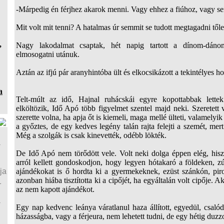
-Márpedig én férjhez akarok menni. Vagy ehhez a fiúhoz, vagy s
Mit volt mit tenni? A hatalmas úr semmit se tudott megtagadni tőle
,
Nagy lakodalmat csaptak, hét napig tartott a dínom-dáno
elmosogatni utánuk.
Aztán az ifjú pár aranyhintóba ült és elkocsikázott a tekintélyes 
a
Telt-múlt az idő, Hajnal ruhácskái egyre kopottabbak lette
elköltözik, Idő Apó több figyelmet szentel majd neki. Szeretett 
szerette volna, ha apja őt is kiemeli, maga mellé ülteti, valamelyi
a győztes, de egy kedves legény talán rajta felejti a szemét, mert
Még a szolgák is csak kinevették, odébb lökték.
a
De Idő Apó nem törődött vele. Volt neki dolga éppen elég, hisze
arról kellett gondoskodjon, hogy legyen hótakaró a földeken, 
ja
ajándékokat is ő hordta ki a gyermekeknek, ezüst szánkón, pi
azonban hiába tisztította ki a cipőjét, ha egyáltalán volt cipője. A
1
az nem kapott ajándékot.
a
Egy nap kedvenc leánya váratlanul haza állított, egyedül, csaló
házasságba, vagy a férjeura, nem lehetett tudni, de egy hétig duzz