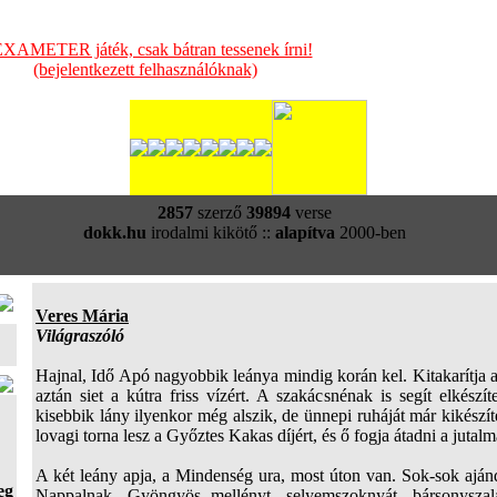
XAMETER játék, csak bátran tessenek írni!
(bejelentkezett felhasználóknak)
2857
szerző
39894
verse
dokk.hu
irodalmi kikötő ::
alapítva
2000-ben
Veres Mária
Világraszóló
Hajnal, Idő Apó nagyobbik leánya mindig korán kel. Kitakarítja a 
aztán siet a kútra friss vízért. A szakácsnénak is segít elkészít
kisebbik lány ilyenkor még alszik, de ünnepi ruháját már kikészít
lovagi torna lesz a Győztes Kakas díjért, és ő fogja átadni a jutal
A két leány apja, a Mindenség ura, most úton van. Sok-sok aján
eg
Nappalnak. Gyöngyös mellényt, selyemszoknyát, bársonyszala