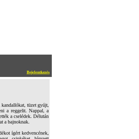
Bejelentkezés
kandallókat, tüzet gyújt,
eni a reggelit. Nappal, a
ették a cselédek. Délután
mat a bajnoknak.
dékot ígért kedvencének,
got, csipkéket, hímzett