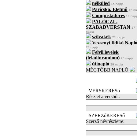
nélküled
15 napja
Paricska. Életmű
15 na
Conquistadores
16 napj
PÁLÓCZI -
SZABADVERSTAN
17
napja
szilvakék
21 napja
Vezsenyi Ildikó Napló
24 napja
Felvil.levelek
(feladó:random)
25 napja
útinapló
29 napja
MÉGTÖBB NAPLÓ
BECENÉV
LEFOGLALÁSA
VERSKERESő
Részlet a versből:
SZERZőKERESő
Szerző névrészletre: