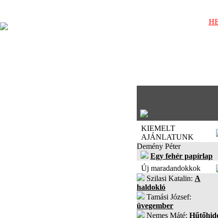
HE
KIEMELT
AJÁNLATUNK
Demény Péter
Egy fehér papírlap
Új maradandokkok
Szilasi Katalin:
A
haldokló
Tamási József:
üvegember
Nemes Máté:
Hűtőhid