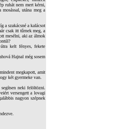
zép ruhát nem mert kérni,
 a mosással, utána meg a
íg a szakácsné a kalácsot
már csak itt tűrnek meg, a
tt mesélni, aki az álmok
ontúl?
tra kelt fényes, fekete
, ahová Hajnal még sosem
 mindent megkapott, amit
 hogy két gyermeke van.
segítsen neki felöltözni.
iért versengett a lovagi
egalábbis nagyon szépnek
endezve.