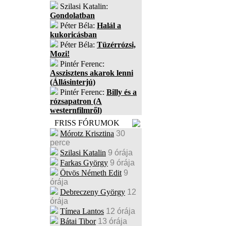
Szilasi Katalin:
Gondolatban
Péter Béla:
Halál a
kukoricásban
Péter Béla:
Tüzérrózsi,
Mozi!
Pintér Ferenc:
Asszisztens akarok lenni
(Állásinterjú)
Pintér Ferenc:
Billy és a
rózsapatron (A
westernfilmről)
FRISS FÓRUMOK
Mórotz Krisztina
30
perce
Szilasi Katalin
9 órája
Farkas György
9 órája
Ötvös Németh Edit
9
órája
Debreczeny György
12
órája
Tímea Lantos
12 órája
Bátai Tibor
13 órája