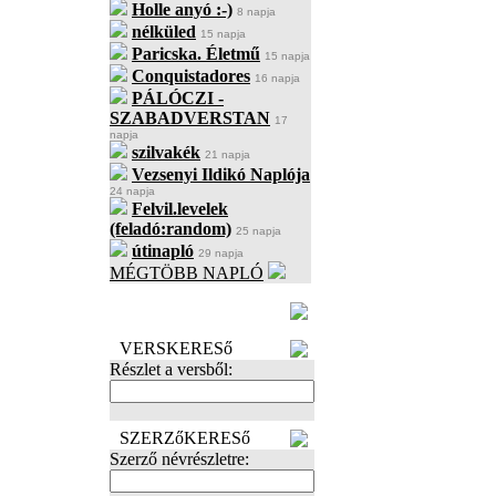
Holle anyó :-)
8 napja
nélküled
15 napja
Paricska. Életmű
15 napja
Conquistadores
16 napja
PÁLÓCZI -
SZABADVERSTAN
17
napja
szilvakék
21 napja
Vezsenyi Ildikó Naplója
24 napja
Felvil.levelek
(feladó:random)
25 napja
útinapló
29 napja
MÉGTÖBB NAPLÓ
BECENÉV
LEFOGLALÁSA
VERSKERESő
Részlet a versből:
SZERZőKERESő
Szerző névrészletre: