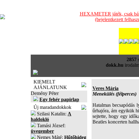
HEXAMETER játék, csak bátra
(bejelentkezett felhas
2857
s
dokk.hu
irodalm
KIEMELT
AJÁNLATUNK
Veres Mária
Demény Péter
Menekülés (félperces)
Egy fehér papírlap
Hatalmas becsapódás lyu
Új maradandokkok
űrhajóra, ám egyikük h
Szilasi Katalin:
A
sejtette, hogy egy idők
haldokló
Beatles koncerten hall
Tamási József:
üvegember
Nemes Máté:
Hűtőhideg