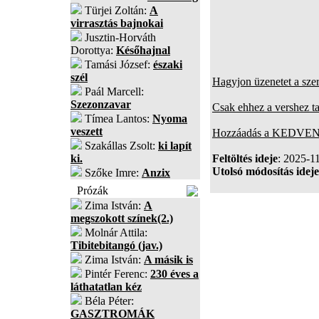
Türjei Zoltán:
A
virrasztás bajnokai
Jusztin-Horváth
Dorottya:
Későhajnal
Tamási József:
északi
szél
Hagyjon üzenetet a sze
Paál Marcell:
Szezonzavar
Csak ehhez a vershez t
Tímea Lantos:
Nyoma
veszett
Hozzáadás a KEDVENC
Szakállas Zsolt:
ki lapít
ki.
Feltöltés ideje
: 2025-1
Utolsó módosítás ideje
Szőke Imre:
Anzix
Prózák
Zima István:
A
megszokott színek(2.)
Molnár Attila:
Tibitebitangó (jav.)
Zima István:
A másik is
Pintér Ferenc:
230 éves a
láthatatlan kéz
Béla Péter:
GASZTROMÁK