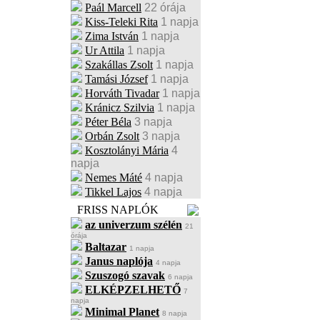
Paál Marcell
22 órája
Kiss-Teleki Rita
1 napja
Zima István
1 napja
Ur Attila
1 napja
Szakállas Zsolt
1 napja
Tamási József
1 napja
Horváth Tivadar
1 napja
Kránicz Szilvia
1 napja
Péter Béla
3 napja
Orbán Zsolt
3 napja
Kosztolányi Mária
4
napja
Nemes Máté
4 napja
Tikkel Lajos
4 napja
FRISS NAPLÓK
az univerzum szélén
21
órája
Baltazar
1 napja
Janus naplója
4 napja
Szuszogó szavak
6 napja
ELKÉPZELHETŐ
7
napja
Minimal Planet
8 napja