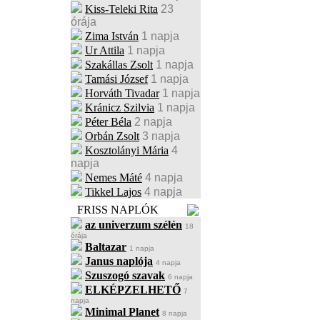
Kiss-Teleki Rita
23
órája
Zima István
1 napja
Ur Attila
1 napja
Szakállas Zsolt
1 napja
Tamási József
1 napja
Horváth Tivadar
1 napja
Kránicz Szilvia
1 napja
Péter Béla
2 napja
Orbán Zsolt
3 napja
Kosztolányi Mária
4
napja
Nemes Máté
4 napja
Tikkel Lajos
4 napja
FRISS NAPLÓK
az univerzum szélén
18
órája
Baltazar
1 napja
Janus naplója
4 napja
Szuszogó szavak
6 napja
ELKÉPZELHETŐ
7
napja
Minimal Planet
8 napja