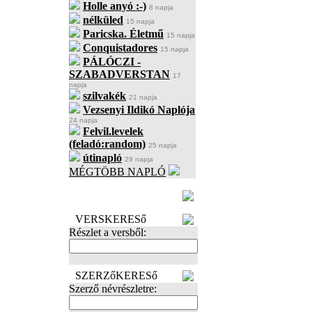
Holle anyó :-)
8 napja
nélküled
15 napja
Paricska. Életmű
15 napja
Conquistadores
15 napja
PÁLÓCZI -
SZABADVERSTAN
17
napja
szilvakék
21 napja
Vezsenyi Ildikó Naplója
24 napja
Felvil.levelek
(feladó:random)
25 napja
útinapló
29 napja
MÉGTÖBB NAPLÓ
BECENÉV
LEFOGLALÁSA
VERSKERESő
Részlet a versből:
SZERZőKERESő
Szerző névrészletre: