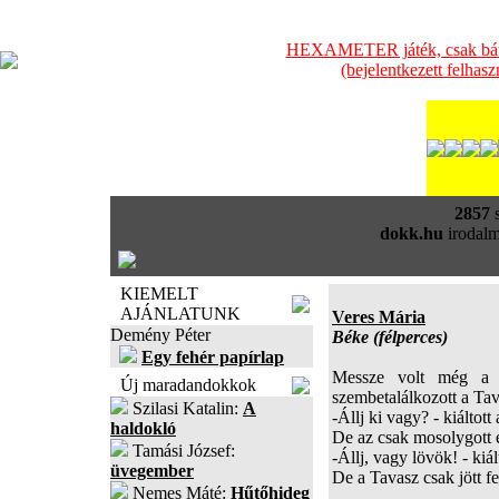
HEXAMETER játék, csak bátra
(bejelentkezett felhas
2857
s
dokk.hu
irodalm
KIEMELT
AJÁNLATUNK
Veres Mária
Demény Péter
Béke (félperces)
Egy fehér papírlap
Messze volt még a n
Új maradandokkok
szembetalálkozott a Tav
Szilasi Katalin:
A
-Állj ki vagy? - kiáltot
haldokló
De az csak mosolygott é
Tamási József:
-Állj, vagy lövök! - kiált
üvegember
De a Tavasz csak jött f
Nemes Máté:
Hűtőhideg