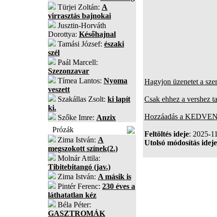
Türjei Zoltán:
A
virrasztás bajnokai
Jusztin-Horváth
Dorottya:
Későhajnal
Tamási József:
északi
szél
Paál Marcell:
Szezonzavar
Tímea Lantos:
Nyoma
Hagyjon üzenetet a sze
veszett
Szakállas Zsolt:
ki lapít
Csak ehhez a vershez t
ki.
Hozzáadás a KEDVENC
Szőke Imre:
Anzix
Prózák
Feltöltés ideje
: 2025-1
Zima István:
A
Utolsó módosítás ideje
megszokott színek(2.)
Molnár Attila:
Tibitebitangó (jav.)
Zima István:
A másik is
Pintér Ferenc:
230 éves a
láthatatlan kéz
Béla Péter:
GASZTROMÁK