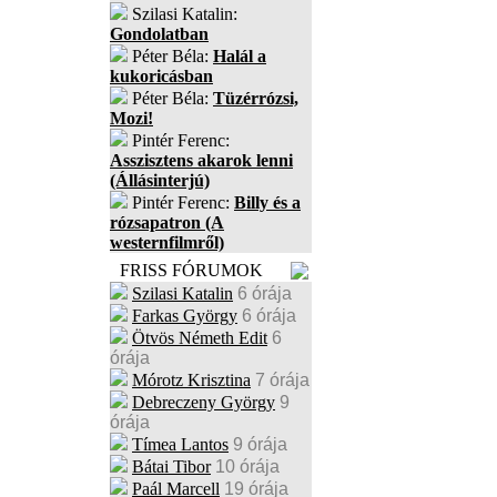
Szilasi Katalin:
Gondolatban
Péter Béla:
Halál a
kukoricásban
Péter Béla:
Tüzérrózsi,
Mozi!
Pintér Ferenc:
Asszisztens akarok lenni
(Állásinterjú)
Pintér Ferenc:
Billy és a
rózsapatron (A
westernfilmről)
FRISS FÓRUMOK
Szilasi Katalin
6 órája
Farkas György
6 órája
Ötvös Németh Edit
6
órája
Mórotz Krisztina
7 órája
Debreczeny György
9
órája
Tímea Lantos
9 órája
Bátai Tibor
10 órája
Paál Marcell
19 órája