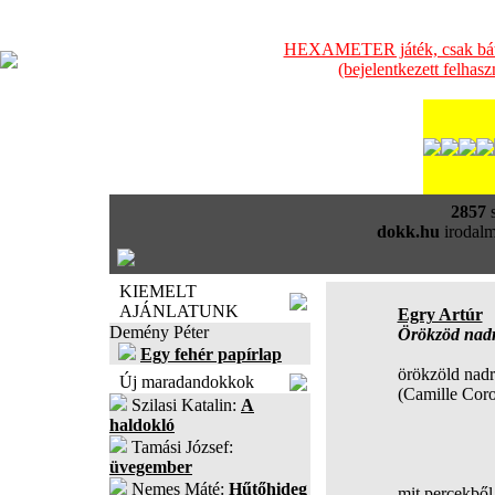
HEXAMETER játék, csak bátra
(bejelentkezett felhas
2857
s
dokk.hu
irodalm
KIEMELT
AJÁNLATUNK
Egry Artúr
Demény Péter
Örökzöd nad
Egy fehér papírlap
örökzöld nad
Új maradandokkok
(Camille Coro
Szilasi Katalin:
A
haldokló
( higg
Tamási József:
Isten
üvegember
Nemes Máté:
Hűtőhideg
mit percekből