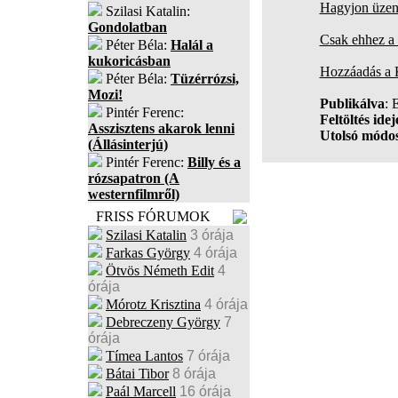
Hagyjon üzene
Szilasi Katalin:
Gondolatban
Csak ehhez a 
Péter Béla:
Halál a
kukoricásban
Hozzáadás a
Péter Béla:
Tüzérrózsi,
Mozi!
Publikálva
:
Pintér Ferenc:
Feltöltés idej
Asszisztens akarok lenni
Utolsó módos
(Állásinterjú)
Pintér Ferenc:
Billy és a
rózsapatron (A
westernfilmről)
FRISS FÓRUMOK
Szilasi Katalin
3 órája
Farkas György
4 órája
Ötvös Németh Edit
4
órája
Mórotz Krisztina
4 órája
Debreczeny György
7
órája
Tímea Lantos
7 órája
Bátai Tibor
8 órája
Paál Marcell
16 órája