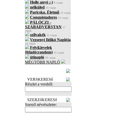
Holle anyó :-)
8 napja
nélküled
15 napja
Paricska. Életmű
15 napja
Conquistadores
15 napja
PÁLÓCZI -
SZABADVERSTAN
17
napja
szilvakék
21 napja
Vezsenyi Ildikó Naplója
24 napja
Felvil.levelek
(feladó:random)
25 napja
útinapló
29 napja
MÉGTÖBB NAPLÓ
BECENÉV
LEFOGLALÁSA
VERSKERESő
Részlet a versből:
SZERZőKERESő
Szerző névrészletre: