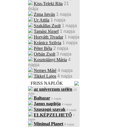
Kiss-Teleki Rita
21
órája
Zima István
1 napja
Ur Attila
1 napja
Szakállas Zsolt
1 napja
Tamási József
1 napja
Horváth Tivadar
1 napja
Kránicz Szilvia
1 napja
Péter Béla
2 napja
Orbán Zsolt
3 napja
Kosztolányi Mária
4
napja
Nemes Máté
4 napja
Tikkel Lajos
4 napja
FRISS NAPLÓK
az univerzum szélén
15
órája
Baltazar
1 napja
Janus naplója
4 napja
Szuszogó szavak
6 napja
ELKÉPZELHETŐ
7
napja
Minimal Planet
8 napja