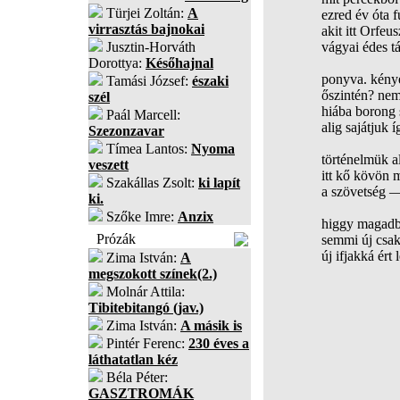
Türjei Zoltán:
A
ezred év óta 
virrasztás bajnokai
akit itt Orfeu
Jusztin-Horváth
vágyai édes t
Dorottya:
Későhajnal
ponyva. kénye
Tamási József:
északi
őszintén? nem
szél
hiába borong 
Paál Marcell:
alig sajátjuk
Szezonzavar
Tímea Lantos:
Nyoma
történelmük a
veszett
itt kő kövön
Szakállas Zsolt:
ki lapít
a szövetség ―
ki.
Szőke Imre:
Anzix
higgy magadba
Prózák
semmi új csak
új ifjakká ért
Zima István:
A
megszokott színek(2.)
Molnár Attila:
Tibitebitangó (jav.)
Zima István:
A másik is
Pintér Ferenc:
230 éves a
láthatatlan kéz
Béla Péter:
GASZTROMÁK