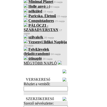
Minimal Planet
8 napja
Holle anyó :-)
8 napja
nélküled
15 napja
Paricska. Életmű
15 napja
Conquistadores
15 napja
PÁLÓCZI -
SZABADVERSTAN
17
napja
szilvakék
20 napja
Vezsenyi Ildikó Naplója
23 napja
Felvil.levelek
(feladó:random)
24 napja
útinapló
29 napja
MÉGTÖBB NAPLÓ
BECENÉV
LEFOGLALÁSA
VERSKERESő
Részlet a versből:
SZERZőKERESő
Szerző névrészletre: