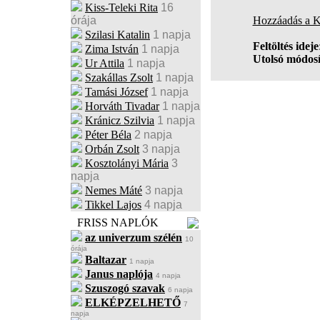
Kiss-Teleki Rita
16
órája
Hozzáadás a 
Szilasi Katalin
1 napja
Feltöltés ideje
Zima István
1 napja
Utolsó módosí
Ur Attila
1 napja
Szakállas Zsolt
1 napja
Tamási József
1 napja
Horváth Tivadar
1 napja
Kránicz Szilvia
1 napja
Péter Béla
2 napja
Orbán Zsolt
3 napja
Kosztolányi Mária
3
napja
Nemes Máté
3 napja
Tikkel Lajos
4 napja
FRISS NAPLÓK
az univerzum szélén
10
órája
Baltazar
1 napja
Janus naplója
4 napja
Szuszogó szavak
6 napja
ELKÉPZELHETŐ
7
napja