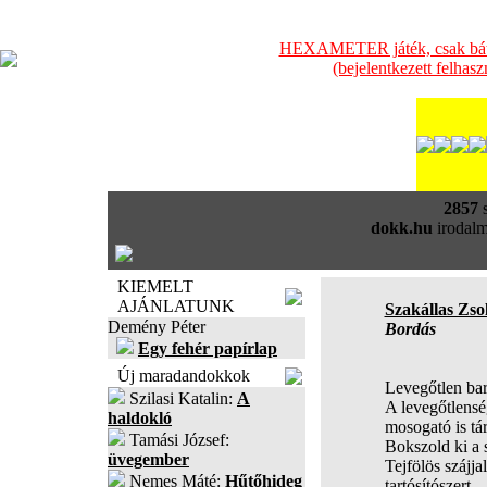
HEXAMETER játék, csak bátra
(bejelentkezett felhas
2857
s
dokk.hu
irodalm
KIEMELT
AJÁNLATUNK
Szakállas Zsol
Demény Péter
Bordás
Egy fehér papírlap
Új maradandokkok
Levegőtlen bar
Szilasi Katalin:
A
A levegőtlens
haldokló
mosogató is tár
Tamási József:
Bokszold ki a s
üvegember
Tejfölös szájja
Nemes Máté:
Hűtőhideg
tartósítószert.