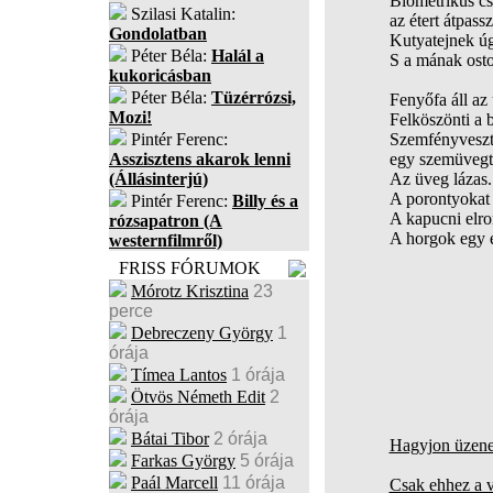
Biometrikus cs
Szilasi Katalin:
az étert átpass
Gondolatban
Kutyatejnek úg
Péter Béla:
Halál a
S a mának osto
kukoricásban
Péter Béla:
Tüzérrózsi,
Fenyőfa áll az
Mozi!
Felköszönti a 
Pintér Ferenc:
Szemfényvesztő
Asszisztens akarok lenni
egy szemüvegt
(Állásinterjú)
Az üveg lázas.
A porontyokat n
Pintér Ferenc:
Billy és a
A kapucni elro
rózsapatron (A
A horgok egy e
westernfilmről)
FRISS FÓRUMOK
Mórotz Krisztina
23
perce
Debreczeny György
1
órája
Tímea Lantos
1 órája
Ötvös Németh Edit
2
órája
Bátai Tibor
2 órája
Hagyjon üzenet
Farkas György
5 órája
Paál Marcell
11 órája
Csak ehhez a v