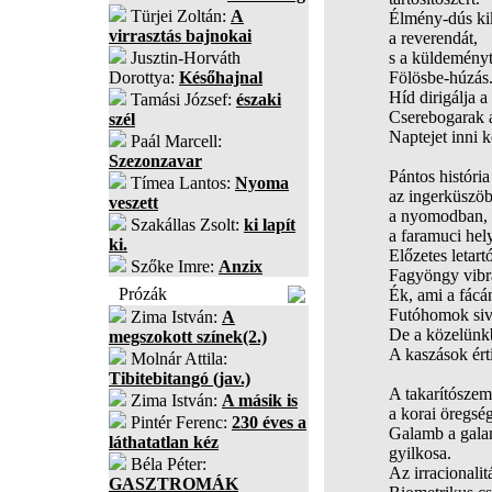
Türjei Zoltán:
A
Élmény-dús ki
virrasztás bajnokai
a reverendát,
Jusztin-Horváth
s a küldeményt
Dorottya:
Későhajnal
Fölösbe-húzás
Híd dirigálja 
Tamási József:
északi
Cserebogarak 
szél
Naptejet inni k
Paál Marcell:
Szezonzavar
Pántos história 
Tímea Lantos:
Nyoma
az ingerküszöb 
veszett
a nyomodban,
Szakállas Zsolt:
ki lapít
a faramuci hel
ki.
Előzetes letar
Szőke Imre:
Anzix
Fagyöngy vibrá
Prózák
Ék, ami a fácán
Futóhomok sivít
Zima István:
A
De a közelünk
megszokott színek(2.)
A kaszások érti
Molnár Attila:
Tibitebitangó (jav.)
A takarítószem
Zima István:
A másik is
a korai öregség
Pintér Ferenc:
230 éves a
Galamb a gal
láthatatlan kéz
gyilkosa.
Béla Péter:
Az irracionali
GASZTROMÁK