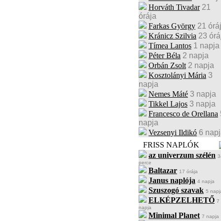
Horváth Tivadar
21
órája
Farkas György
21 órá
Kránicz Szilvia
23 órá
Tímea Lantos
1 napja
Péter Béla
2 napja
Orbán Zsolt
2 napja
Kosztolányi Mária
3
napja
Nemes Máté
3 napja
Tikkel Lajos
3 napja
Francesco de Orellana
napja
Vezsenyi Ildikó
6 nap
FRISS NAPLÓK
az univerzum szélén
3
perce
Baltazar
17 órája
Janus naplója
4 napja
Szuszogó szavak
5 napj
ELKÉPZELHETŐ
7
napja
Minimal Planet
7 napja