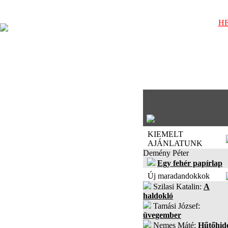
HE
KIEMELT
AJÁNLATUNK
Demény Péter
Egy fehér papírlap
Új maradandokkok
Szilasi Katalin:
A
haldokló
Tamási József:
üvegember
Nemes Máté:
Hűtőhid