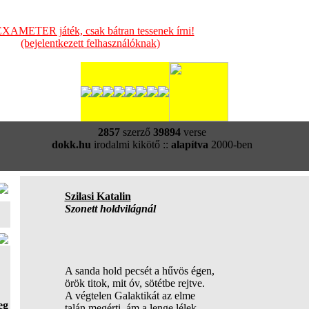
XAMETER játék, csak bátran tessenek írni!
(bejelentkezett felhasználóknak)
2857
szerző
39894
verse
dokk.hu
irodalmi kikötő ::
alapítva
2000-ben
Szilasi Katalin
Szonett holdvilágnál
A sanda hold pecsét a hűvös égen,
örök titok, mit óv, sötétbe rejtve.
A végtelen Galaktikát az elme
eg
talán megérti, ám a lenge lélek