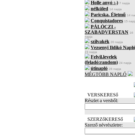
Holle anyó :-)
7 napja
nélküled
14 napja
Paricska. Életmű
14 na
Conquistadores
15 napj
PÁLÓCZI -
SZABADVERSTAN
16
napja
szilvakék
20 napja
Vezsenyi Ildikó Napló
23 napja
Felvil.levelek
(feladó:random)
24 napja
útinapló
28 napja
MÉGTÖBB NAPLÓ
BECENÉV
LEFOGLALÁSA
VERSKERESő
Részlet a versből:
SZERZőKERESő
Szerző névrészletre: