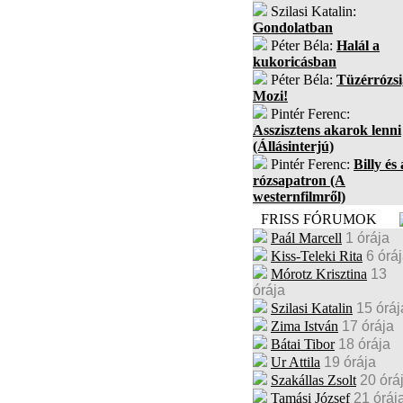
Szilasi Katalin:
Gondolatban
Péter Béla:
Halál a
kukoricásban
Péter Béla:
Tüzérrózsi
Mozi!
Pintér Ferenc:
Asszisztens akarok lenni
(Állásinterjú)
Pintér Ferenc:
Billy és 
rózsapatron (A
westernfilmről)
FRISS FÓRUMOK
Paál Marcell
1 órája
Kiss-Teleki Rita
6 órá
Mórotz Krisztina
13
órája
Szilasi Katalin
15 óráj
Zima István
17 órája
Bátai Tibor
18 órája
Ur Attila
19 órája
Szakállas Zsolt
20 órá
Tamási József
21 óráj