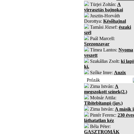
Türjei Zoltán:
A
virrasztás bajnokai
Jusztin-Horváth
Dorottya:
Későhajnal
Tamási József:
északi
szél
Paál Marcell:
Szezonzavar
Tímea Lantos:
Nyoma
veszett
Szakállas Zsolt:
ki lapí
ki.
Szőke Imre:
Anzix
Prózák
Zima István:
A
megszokott színek(2.)
Molnár Attila:
Tibitebitangó (jav.)
Zima István:
A másik i
Pintér Ferenc:
230 éves
láthatatlan kéz
Béla Péter:
GASZTROMÁK