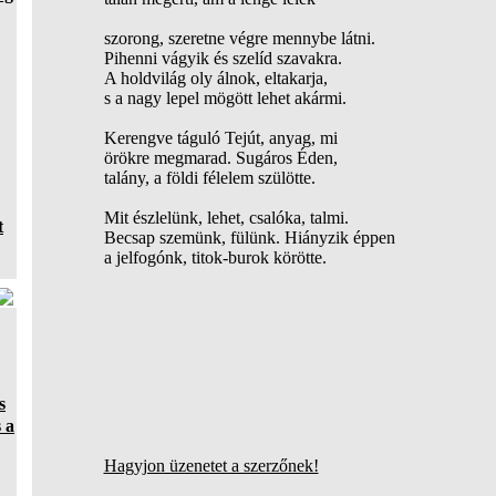
szorong, szeretne végre mennybe látni.
Pihenni vágyik és szelíd szavakra.
A holdvilág oly álnok, eltakarja,
s a nagy lepel mögött lehet akármi.
Kerengve táguló Tejút, anyag, mi
örökre megmarad. Sugáros Éden,
talány, a földi félelem szülötte.
Mit észlelünk, lehet, csalóka, talmi.
t
Becsap szemünk, fülünk. Hiányzik éppen
a jelfogónk, titok-burok körötte.
s
 a
Hagyjon üzenetet a szerzőnek!