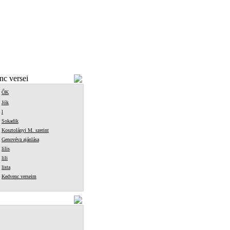
c versei
ŐK
Jók
l
Sokadik
Kosztolányi M. szerint
Genovéva ajánlása
lilis
lili
lista
Kedvenc verseim