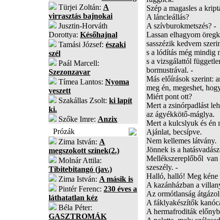
Türjei Zoltán:
A
Szép a magasles a kript
virrasztás bajnokai
A láncleállás?
Jusztin-Horváth
A szívburokmetszés? -
Dorottya:
Későhajnal
Lassan elhagyom öregko
sasszézik kedvem szerin
Tamási József:
északi
s a lódítás még mindig 
szél
s a vizsgálattól függetl
Paál Marcell:
bormustrával. -
Szezonzavar
Más előírások szerint:
Tímea Lantos:
Nyoma
meg én, megeshet, hogy 
veszett
Miért pont ott?
Szakállas Zsolt:
ki lapít
Mert a zsinórpadlást le
ki.
az ágyékkötő-máglya.
Szőke Imre:
Anzix
Mert a kulcslyuk és én 
Prózák
Ajánlat, becsípve.
Nem kellemes látvány.
Zima István:
A
Jönnek is a hatásvadász
megszokott színek(2.)
Mellékszereplőből van 
Molnár Attila:
szeszély. -
Tibitebitangó (jav.)
Halló, halló! Meg kéne 
Zima István:
A másik is
A kazánházban a villa
Pintér Ferenc:
230 éves a
Az ormótlanság átgáz
láthatatlan kéz
A fáklyakészítők kanó
Béla Péter:
A hermafroditák előn
GASZTROMÁK