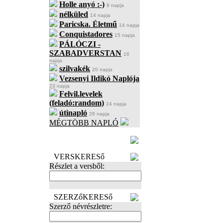
Holle anyó :-)
8 napja
nélküled
14 napja
Paricska. Életmű
14 napja
Conquistadores
15 napja
PÁLÓCZI -
SZABADVERSTAN
16
napja
szilvakék
20 napja
Vezsenyi Ildikó Naplója
23 napja
Felvil.levelek
(feladó:random)
24 napja
útinapló
28 napja
MÉGTÖBB NAPLÓ
BECENÉV
LEFOGLALÁSA
VERSKERESő
Részlet a versből:
SZERZőKERESő
Szerző névrészletre: