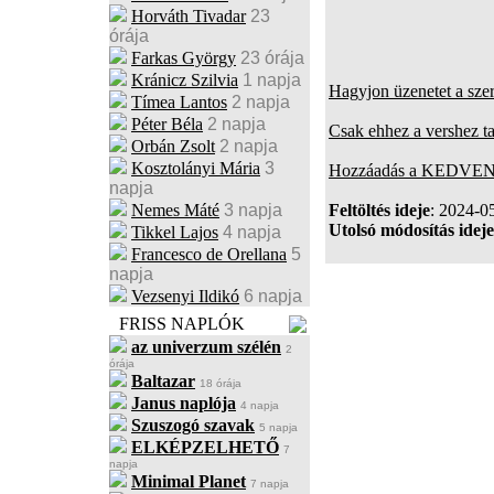
Horváth Tivadar
23
órája
Farkas György
23 órája
Kránicz Szilvia
1 napja
Hagyjon üzenetet a sze
Tímea Lantos
2 napja
Péter Béla
2 napja
Csak ehhez a vershez t
Orbán Zsolt
2 napja
Kosztolányi Mária
3
Hozzáadás a KEDVENC
napja
Nemes Máté
3 napja
Feltöltés ideje
: 2024-0
Utolsó módosítás ideje
Tikkel Lajos
4 napja
Francesco de Orellana
5
napja
Vezsenyi Ildikó
6 napja
FRISS NAPLÓK
az univerzum szélén
2
órája
Baltazar
18 órája
Janus naplója
4 napja
Szuszogó szavak
5 napja
ELKÉPZELHETŐ
7
napja
Minimal Planet
7 napja