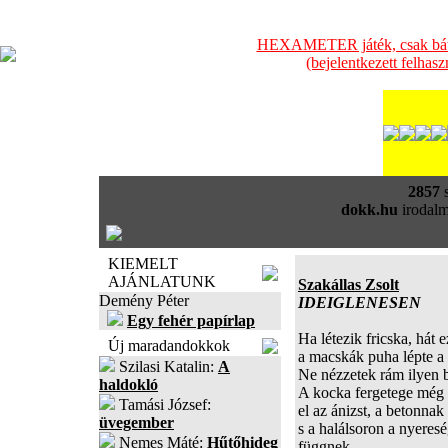
HEXAMETER játék, csak bátra
(bejelentkezett felhas
2857
s
dokk.hu
irodalm
KIEMELT
AJÁNLATUNK
Szakállas Zsolt
Demény Péter
IDEIGLENESEN
Egy fehér papírlap
Ha létezik fricska, hát e
Új maradandokkok
a macskák puha lépte a
Szilasi Katalin:
A
Ne nézzetek rám ilyen b
haldokló
A kocka fergetege még 
Tamási József:
el az ánizst, a betonna
üvegember
s a halálsoron a nyeres
Nemes Máté:
Hűtőhideg
függnek.