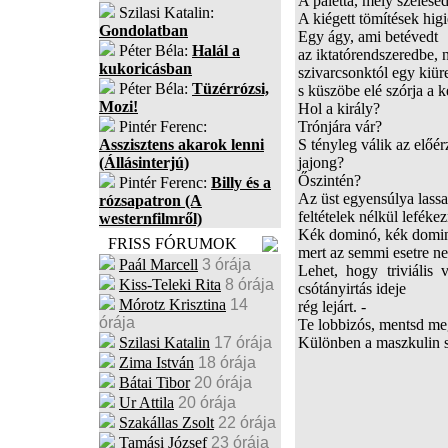
A paletta, mely széles
Szilasi Katalin:
A kiégett tömítések hig
Gondolatban
Egy ágy, ami betévedt
Péter Béla:
Halál a
az iktatórendszeredbe, n
kukoricásban
szivarcsonktól egy kiüre
Péter Béla:
Tüzérrózsi,
s küszöbe elé szórja a 
Mozi!
Hol a király?
Pintér Ferenc:
Trónjára vár?
Asszisztens akarok lenni
S tényleg válik az előé
(Állásinterjú)
jajong?
Őszintén?
Pintér Ferenc:
Billy és a
Az üst egyensúlya lassa
rózsapatron (A
feltételek nélkül lefékez
westernfilmről)
Kék dominó, kék dominó
FRISS FÓRUMOK
mert az semmi esetre nem
Paál Marcell
3 órája
Lehet, hogy triviális
Kiss-Teleki Rita
8 órája
csótányirtás ideje
Mórotz Krisztina
14
rég lejárt. -
órája
Te lobbizós, mentsd meg
Szilasi Katalin
17 órája
Különben a maszkulin s
Zima István
18 órája
Bátai Tibor
20 órája
Ur Attila
20 órája
Szakállas Zsolt
22 órája
Tamási József
23 órája