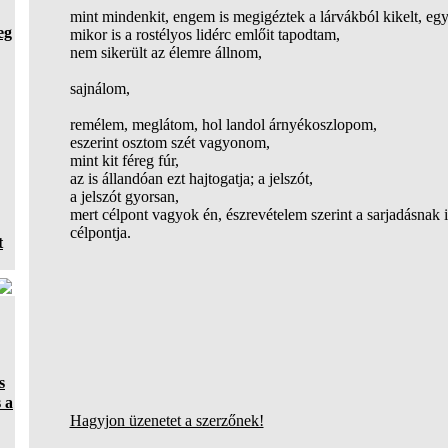
mint mindenkit, engem is megigéztek a lárvákból kikelt, eg
eg
mikor is a rostélyos lidérc emlőit tapodtam,
nem sikerült az élemre állnom,
sajnálom,
remélem, meglátom, hol landol árnyékoszlopom,
eszerint osztom szét vagyonom,
mint kit féreg fúr,
az is állandóan ezt hajtogatja; a jelszót,
a jelszót gyorsan,
mert célpont vagyok én, észrevételem szerint a sarjadásnak 
célpontja.
t
s
 a
Hagyjon üzenetet a szerzőnek!