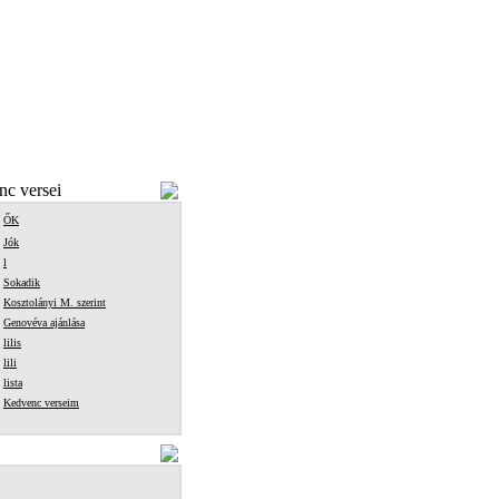
c versei
ŐK
Jók
l
Sokadik
Kosztolányi M. szerint
Genovéva ajánlása
lilis
lili
lista
Kedvenc verseim