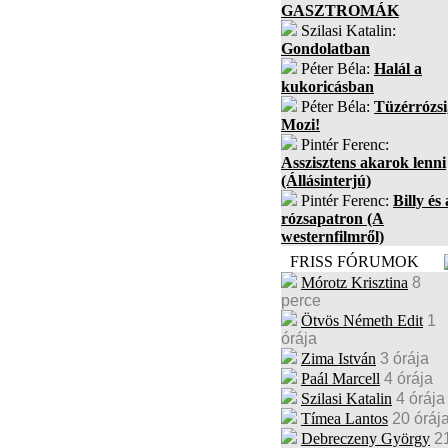
GASZTROMÁK
Szilasi Katalin:
Gondolatban
Péter Béla:
Halál a
kukoricásban
Péter Béla:
Tüzérrózsi
Mozi!
Pintér Ferenc:
Asszisztens akarok lenni
(Állásinterjú)
Pintér Ferenc:
Billy és 
rózsapatron (A
westernfilmről)
FRISS FÓRUMOK
Mórotz Krisztina
8
perce
Ötvös Németh Edit
1
órája
Zima István
3 órája
Paál Marcell
4 órája
Szilasi Katalin
4 órája
Tímea Lantos
20 óráj
Debreczeny György
2