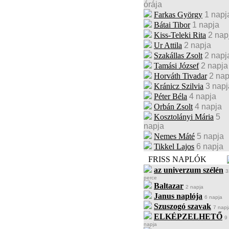
órája
Farkas György
1 napj
Bátai Tibor
1 napja
Kiss-Teleki Rita
2 nap
Ur Attila
2 napja
Szakállas Zsolt
2 napj
Tamási József
2 napja
Horváth Tivadar
2 nap
Kránicz Szilvia
3 napj
Péter Béla
4 napja
Orbán Zsolt
4 napja
Kosztolányi Mária
5
napja
Nemes Máté
5 napja
Tikkel Lajos
6 napja
FRISS NAPLÓK
az univerzum szélén
3
perce
Baltazar
2 napja
Janus naplója
6 napja
Szuszogó szavak
7 napj
ELKÉPZELHETŐ
9
napja