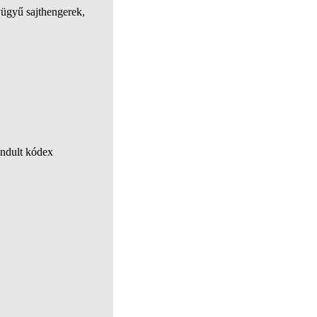
yügyű sajthengerek,
indult kódex