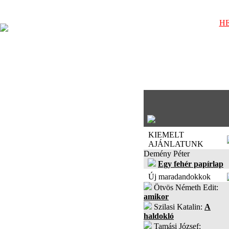
HE
KIEMELT
AJÁNLATUNK
Demény Péter
Egy fehér papírlap
Új maradandokkok
Ötvös Németh Edit:
amikor
Szilasi Katalin:
A
haldokló
Tamási József: