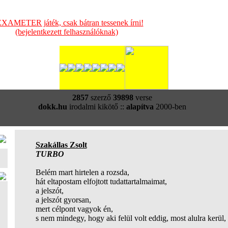
XAMETER játék, csak bátran tessenek írni!
(bejelentkezett felhasználóknak)
2857
szerző
39898
verse
dokk.hu
irodalmi kikötő ::
alapítva
2000-ben
Szakállas Zsolt
TURBO
Belém mart hirtelen a rozsda,
hát eltapostam elfojtott tudattartalmaimat,
a jelszót,
a jelszót gyorsan,
mert célpont vagyok én,
s nem mindegy, hogy aki felül volt eddig, most alulra kerül,