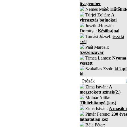
üvegember
Nemes Máté:
Hűtőhid
Türjei Zoltán:
A
virrasztás bajnokai
Jusztin-Horváth
Dorottya:
Későhajnal
Tamási József:
északi
szél
Paál Marcell:
Szezonzavar
Tímea Lantos:
Nyoma
veszett
Szakállas Zsolt:
ki lapí
ki.
Prózák
Zima István:
A
megszokott színek(2.)
Molnár Attila:
Tibitebitangó (jav.)
Zima István:
A másik i
Pintér Ferenc:
230 éves
láthatatlan kéz
Béla Péter: