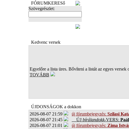
FÓRUMKERESő
Szövegrészlet:
FOTÓK
Kedvenc versek
Egyelőre a lista üres. Bővíteni a listát az egyes versek 
TOVÁBB
ÚJDONSÁGOK a dokkon
2026-08-07 21:59
új fórumbejegyzés:
Szilasi Kat
2026-08-07 21:45
ÚJ
bírálandokk
-VERS:
Paál
2026-08-07 21:01
új fórumbejegyzés:
Zima Istvá