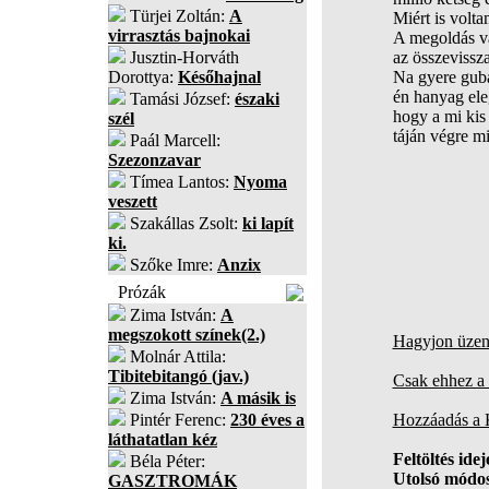
Türjei Zoltán:
A
Miért is volta
virrasztás bajnokai
A megoldás v
Jusztin-Horváth
az összevissz
Dorottya:
Későhajnal
Na gyere gub
én hanyag ele
Tamási József:
északi
hogy a mi kis
szél
táján végre m
Paál Marcell:
Szezonzavar
Tímea Lantos:
Nyoma
veszett
Szakállas Zsolt:
ki lapít
ki.
Szőke Imre:
Anzix
Prózák
Zima István:
A
megszokott színek(2.)
Hagyjon üzene
Molnár Attila:
Tibitebitangó (jav.)
Csak ehhez a 
Zima István:
A másik is
Pintér Ferenc:
230 éves a
Hozzáadás a
láthatatlan kéz
Feltöltés idej
Béla Péter:
Utolsó módos
GASZTROMÁK