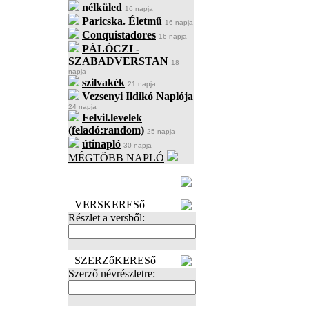
nélküled
16 napja
Paricska. Életmű
16 napja
Conquistadores
16 napja
PÁLÓCZI -
SZABADVERSTAN
18
napja
szilvakék
21 napja
Vezsenyi Ildikó Naplója
24 napja
Felvil.levelek
(feladó:random)
25 napja
útinapló
30 napja
MÉGTÖBB NAPLÓ
BECENÉV
LEFOGLALÁSA
VERSKERESő
Részlet a versből:
SZERZőKERESő
Szerző névrészletre: