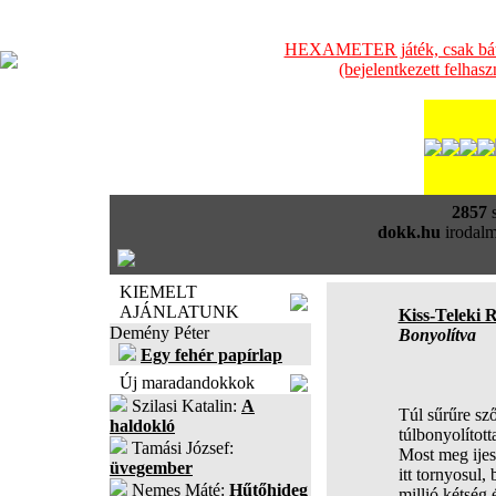
HEXAMETER játék, csak bátra
(bejelentkezett felhas
2857
s
dokk.hu
irodalm
KIEMELT
AJÁNLATUNK
Kiss-Teleki R
Demény Péter
Bonyolítva
Egy fehér papírlap
Új maradandokkok
Szilasi Katalin:
A
Túl sűrűre sz
haldokló
túlbonyolított
Tamási József:
Most meg ijes
üvegember
itt tornyosul,
Nemes Máté:
Hűtőhideg
millió kétség 