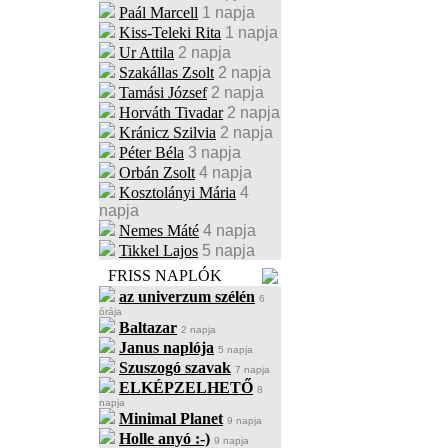
Paál Marcell
1 napja
Kiss-Teleki Rita
1 napja
Ur Attila
2 napja
Szakállas Zsolt
2 napja
Tamási József
2 napja
Horváth Tivadar
2 napja
Kránicz Szilvia
2 napja
Péter Béla
3 napja
Orbán Zsolt
4 napja
Kosztolányi Mária
4
napja
Nemes Máté
4 napja
Tikkel Lajos
5 napja
FRISS NAPLÓK
az univerzum szélén
6
órája
Baltazar
2 napja
Janus naplója
5 napja
Szuszogó szavak
7 napja
ELKÉPZELHETŐ
8
napja
Minimal Planet
9 napja
Holle anyó :-)
9 napja