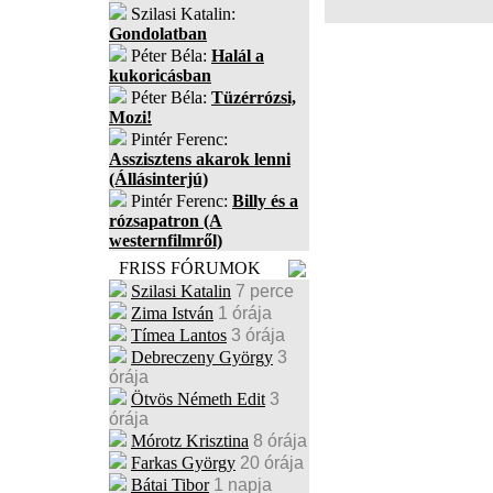
Szilasi Katalin:
Gondolatban
Péter Béla:
Halál a
kukoricásban
Péter Béla:
Tüzérrózsi,
Mozi!
Pintér Ferenc:
Asszisztens akarok lenni
(Állásinterjú)
Pintér Ferenc:
Billy és a
rózsapatron (A
westernfilmről)
FRISS FÓRUMOK
Szilasi Katalin
7 perce
Zima István
1 órája
Tímea Lantos
3 órája
Debreczeny György
3
órája
Ötvös Németh Edit
3
órája
Mórotz Krisztina
8 órája
Farkas György
20 órája
Bátai Tibor
1 napja