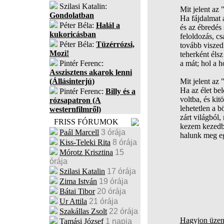
Szilasi Katalin:
Mit jelent az
Gondolatban
Ha fájdalmat 
Péter Béla:
Halál a
és az ébredés
kukoricásban
feloldozás, c
Péter Béla:
Tüzérrózsi,
tovább viszed
Mozi!
teherként éls
Pintér Ferenc:
a mát; hol a 
Asszisztens akarok lenni
(Állásinterjú)
Mit jelent az
Ha az élet bel
Pintér Ferenc:
Billy és a
voltba, és kitö
rózsapatron (A
lehetetlen a b
westernfilmről)
zárt világból,
FRISS FÓRUMOK
kezem kezedb
Paál Marcell
3 órája
halunk meg e
Kiss-Teleki Rita
8 órája
Mórotz Krisztina
15
órája
Szilasi Katalin
17 órája
Zima István
19 órája
Bátai Tibor
20 órája
Ur Attila
21 órája
Szakállas Zsolt
22 órája
Hagyjon üzene
Tamási József
1 napja