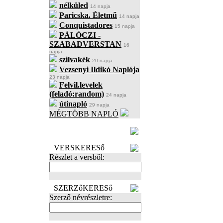
nélküled
14 napja
Paricska. Életmű
14 napja
Conquistadores
15 napja
PÁLÓCZI -
SZABADVERSTAN
16
napja
szilvakék
20 napja
Vezsenyi Ildikó Naplója
23 napja
Felvil.levelek
(feladó:random)
24 napja
útinapló
29 napja
MÉGTÖBB NAPLÓ
BECENÉV
LEFOGLALÁSA
VERSKERESő
Részlet a versből:
SZERZőKERESő
Szerző névrészletre: