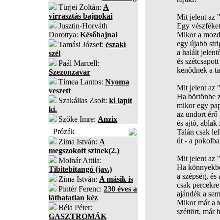
Türjei Zoltán:
A
virrasztás bajnokai
Mit jelent az
Jusztin-Horváth
Egy vészféket
Dorottya:
Későhajnal
Mikor a mozd
egy újabb stri
Tamási József:
északi
a halált jelentő
szél
és szétcsapot
Paál Marcell:
kenődnek a ta
Szezonzavar
Tímea Lantos:
Nyoma
Mit jelent az
veszett
Ha börtönbe z
Szakállas Zsolt:
ki lapít
mikor egy pap
ki.
az undort érő
Szőke Imre:
Anzix
és ajtó, ablak
Prózák
Talán csak lef
út - a pokolba
Zima István:
A
megszokott színek(2.)
Mit jelent az
Molnár Attila:
Ha könnyekbe
Tibitebitangó (jav.)
a szépség, és 
Zima István:
A másik is
csak percekre
Pintér Ferenc:
230 éves a
ajándék a se
láthatatlan kéz
Mikor már a t
Béla Péter:
széttört, már 
GASZTROMÁK