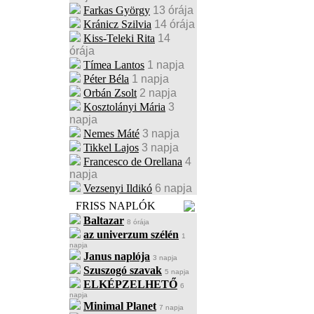
Farkas György
13 órája
Kránicz Szilvia
14 órája
Kiss-Teleki Rita
14
órája
Tímea Lantos
1 napja
Péter Béla
1 napja
Orbán Zsolt
2 napja
Kosztolányi Mária
3
napja
Nemes Máté
3 napja
Tikkel Lajos
3 napja
Francesco de Orellana
4
napja
Vezsenyi Ildikó
6 napja
FRISS NAPLÓK
Baltazar
8 órája
az univerzum szélén
1
napja
Janus naplója
3 napja
Szuszogó szavak
5 napja
ELKÉPZELHETŐ
6
napja
Minimal Planet
7 napja