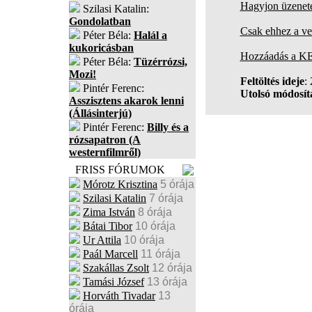
Hagyjon üzenete
Szilasi Katalin:
Gondolatban
Csak ehhez a ve
Péter Béla:
Halál a
kukoricásban
Hozzáadás a K
Péter Béla:
Tüzérrózsi,
Mozi!
Feltöltés ideje
:
Pintér Ferenc:
Utolsó módosítá
Asszisztens akarok lenni
(Állásinterjú)
Pintér Ferenc:
Billy és a
rózsapatron (A
westernfilmről)
FRISS FÓRUMOK
Mórotz Krisztina
5 órája
Szilasi Katalin
7 órája
Zima István
8 órája
Bátai Tibor
10 órája
Ur Attila
10 órája
Paál Marcell
11 órája
Szakállas Zsolt
12 órája
Tamási József
13 órája
Horváth Tivadar
13
órája