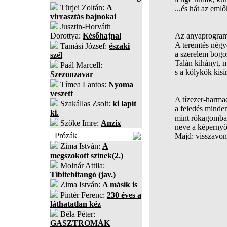
Türjei Zoltán:
A
...és hát az eml
virrasztás bajnokai
Jusztin-Horváth
Dorottya:
Későhajnal
Az anyaprogram 
A teremtés négyes
Tamási József:
északi
a szerelem bogo
szél
Talán kihányt, mi
Paál Marcell:
s a kölykök kisí
Szezonzavar
Tímea Lantos:
Nyoma
veszett
A tízezer-harma
Szakállas Zsolt:
ki lapít
a feledés minden
ki.
mint rókagomba, 
Szőke Imre:
Anzix
neve a képerny
Prózák
Majd: visszavon
Zima István:
A
megszokott színek(2.)
Molnár Attila:
Tibitebitangó (jav.)
Zima István:
A másik is
Pintér Ferenc:
230 éves a
láthatatlan kéz
Béla Péter:
GASZTROMÁK