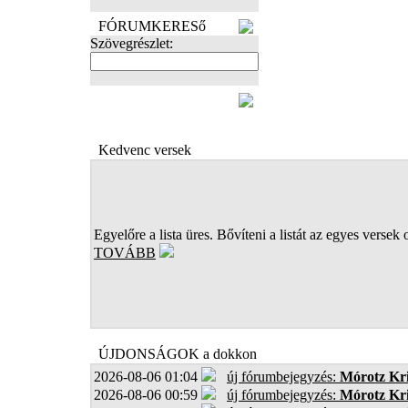
FÓRUMKERESő
Szövegrészlet:
FOTÓK
Kedvenc versek
Egyelőre a lista üres. Bővíteni a listát az egyes versek 
TOVÁBB
ÚJDONSÁGOK a dokkon
2026-08-06 01:04
új fórumbejegyzés:
Mórotz Kri
2026-08-06 00:59
új fórumbejegyzés:
Mórotz Kri