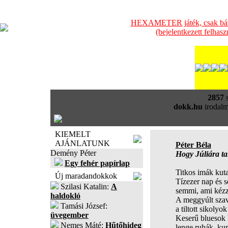
HEXAMETER játék, csak bátra
(bejelentkezett felhas
2857
s
dokk.hu
irodalm
KIEMELT
AJÁNLATUNK
Péter Béla
Demény Péter
Hogy Júliára tal
Egy fehér papírlap
Titkos imák kut
Új maradandokkok
Tízezer nap és 
Szilasi Katalin:
A
semmi, ami kézz
haldokló
A meggyúlt szav
Tamási József:
a tiltott sikolyo
üvegember
Keserű bluesok k
Nemes Máté:
Hűtőhideg
lenge ruhák, kur