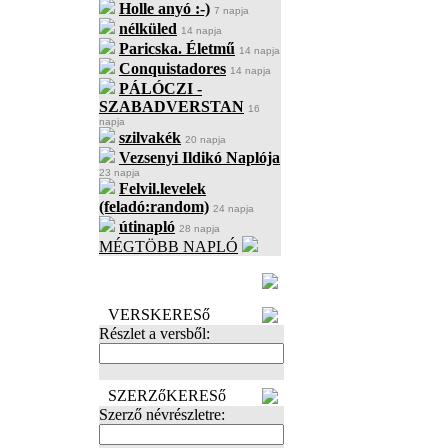
Holle anyó :-)
7 napja
nélküled
14 napja
Paricska. Életmű
14 napja
Conquistadores
14 napja
PÁLÓCZI -
SZABADVERSTAN
16
napja
szilvakék
20 napja
Vezsenyi Ildikó Naplója
23 napja
Felvil.levelek
(feladó:random)
24 napja
útinapló
28 napja
MÉGTÖBB NAPLÓ
BECENÉV
LEFOGLALÁSA
VERSKERESő
Részlet a versből:
SZERZőKERESő
Szerző névrészletre: