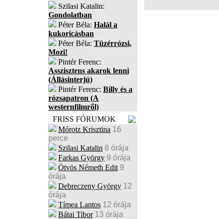
Szilasi Katalin:
Gondolatban
Péter Béla:
Halál a
kukoricásban
Péter Béla:
Tüzérrózsi,
Mozi!
Pintér Ferenc:
Asszisztens akarok lenni
(Állásinterjú)
Pintér Ferenc:
Billy és a
rózsapatron (A
westernfilmről)
FRISS FÓRUMOK
Mórotz Krisztina
16
perce
Szilasi Katalin
8 órája
Farkas György
9 órája
Ötvös Németh Edit
9
órája
Debreczeny György
12
órája
Tímea Lantos
12 órája
Bátai Tibor
13 órája