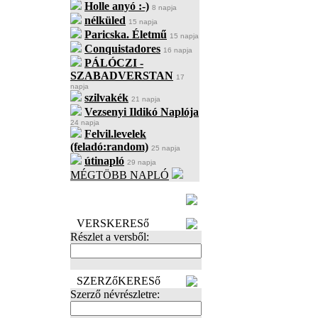
Holle anyó :-)
8 napja
nélküled
15 napja
Paricska. Életmű
15 napja
Conquistadores
16 napja
PÁLÓCZI -
SZABADVERSTAN
17
napja
szilvakék
21 napja
Vezsenyi Ildikó Naplója
24 napja
Felvil.levelek
(feladó:random)
25 napja
útinapló
29 napja
MÉGTÖBB NAPLÓ
BECENÉV
LEFOGLALÁSA
VERSKERESő
Részlet a versből:
SZERZőKERESő
Szerző névrészletre: