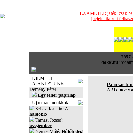
HEXAMETER játék, csak bátra
(bejelentkezett felhas
2857
s
dokk.hu
irodalm
KIEMELT
AJÁNLATUNK
Pálinkás Imr
Demény Péter
Á l l o m á s 
Egy fehér papírlap
Új maradandokkok
Szilasi Katalin:
A
haldokló
Tamási József:
üvegember
Nemes Máté:
Hűtőhideg