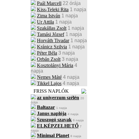
Paál Marcell
22 órája
Kiss-Teleki Rita
1 napja
Zima István
1 napja
Ur Attila
1 napja
Szakállas Zsolt
1 napja
Tamási József
1 napja
Horváth Tivadar
1 napja
Kránicz Szilvia
1 napja
Péter Béla
3 napja
Orbán Zsolt
3 napja
Kosztolányi Mária
4
napja
Nemes Máté
4 napja
Tikkel Lajos
4 napja
FRISS NAPLÓK
az univerzum szélén
20
órája
Baltazar
1 napja
Janus naplója
4 napja
Szuszogó szavak
6 napja
ELKÉPZELHETŐ
7
napja
Minimal Planet
8 napja