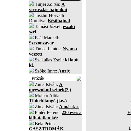
Türjei Zoltán:
A
virrasztás bajnokai
Jusztin-Horváth
Dorottya:
Későhajnal
Tamási József:
északi
szél
Paál Marcell:
Szezonzavar
Tímea Lantos:
Nyoma
veszett
Szakállas Zsolt:
ki lapít
ki.
Szőke Imre:
Anzix
Prózák
Zima István:
A
megszokott színek(2.)
Molnár Attila:
Tibitebitangó (jav.)
Zima István:
A másik is
Pintér Ferenc:
230 éves a
H
láthatatlan kéz
Béla Péter:
U
GASZTROMÁK