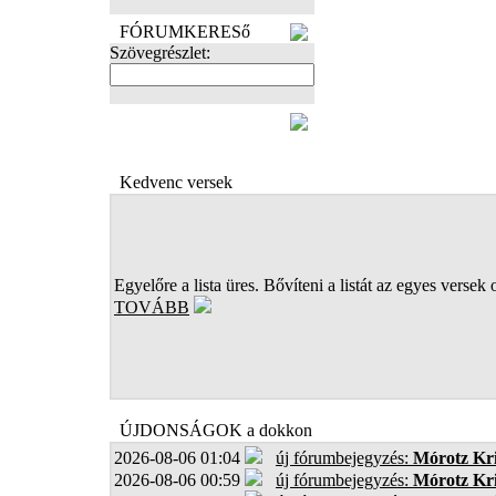
FÓRUMKERESő
Szövegrészlet:
FOTÓK
Kedvenc versek
Egyelőre a lista üres. Bővíteni a listát az egyes versek 
TOVÁBB
ÚJDONSÁGOK a dokkon
2026-08-06 01:04
új fórumbejegyzés:
Mórotz Kri
2026-08-06 00:59
új fórumbejegyzés:
Mórotz Kri