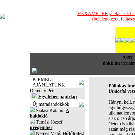
HEXAMETER játék, csak bátra
(bejelentkezett felhas
2857
s
dokk.hu
irodalm
KIEMELT
AJÁNLATUNK
Pálinkás Imr
Demény Péter
Undorító ver
Egy fehér papírlap
Hányni kell, 
Új maradandokkok
egy húgyszagú
Szilasi Katalin:
A
ujjamat leny
haldokló
s az olcsó árp
Tamási József:
életem is kih
üvegember
aztán még rás
Nemes Máté:
Hűtőhideg
egy ablakból