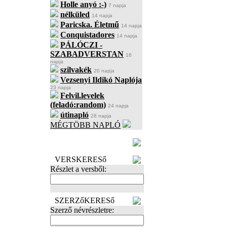
Holle anyó :-)
7 napja
nélküled
14 napja
Paricska. Életmű
14 napja
Conquistadores
14 napja
PÁLÓCZI -
SZABADVERSTAN
16
napja
szilvakék
20 napja
Vezsenyi Ildikó Naplója
23 napja
Felvil.levelek
(feladó:random)
24 napja
útinapló
28 napja
MÉGTÖBB NAPLÓ
BECENÉV
LEFOGLALÁSA
VERSKERESő
Részlet a versből:
SZERZőKERESő
Szerző névrészletre: