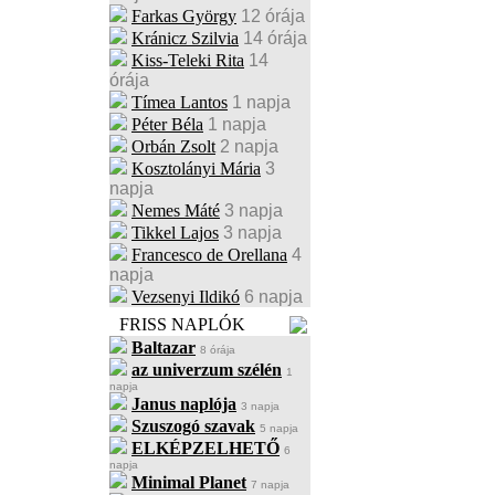
Farkas György
12 órája
Kránicz Szilvia
14 órája
Kiss-Teleki Rita
14
órája
Tímea Lantos
1 napja
Péter Béla
1 napja
Orbán Zsolt
2 napja
Kosztolányi Mária
3
napja
Nemes Máté
3 napja
Tikkel Lajos
3 napja
Francesco de Orellana
4
napja
Vezsenyi Ildikó
6 napja
FRISS NAPLÓK
Baltazar
8 órája
az univerzum szélén
1
napja
Janus naplója
3 napja
Szuszogó szavak
5 napja
ELKÉPZELHETŐ
6
napja
Minimal Planet
7 napja