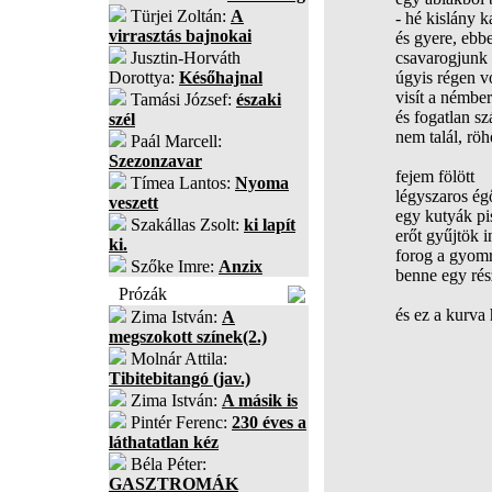
Türjei Zoltán:
A
- hé kislány 
virrasztás bajnokai
és gyere, ebbe
Jusztin-Horváth
csavarogjunk 
Dorottya:
Későhajnal
úgyis régen vo
visít a némber
Tamási József:
északi
és fogatlan sz
szél
nem talál, rö
Paál Marcell:
Szezonzavar
fejem fölött
Tímea Lantos:
Nyoma
légyszaros ég
veszett
egy kutyák pi
Szakállas Zsolt:
ki lapít
erőt gyűjtök 
ki.
forog a gyomr
Szőke Imre:
Anzix
benne egy rés
Prózák
és ez a kurva
Zima István:
A
megszokott színek(2.)
Molnár Attila:
Tibitebitangó (jav.)
Zima István:
A másik is
Pintér Ferenc:
230 éves a
láthatatlan kéz
Béla Péter:
GASZTROMÁK