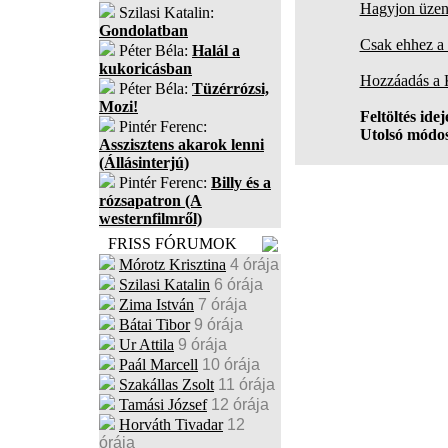
Hagyjon üzene
Szilasi Katalin:
Gondolatban
Csak ehhez a 
Péter Béla:
Halál a
kukoricásban
Hozzáadás a
Péter Béla:
Tüzérrózsi,
Mozi!
Feltöltés idej
Pintér Ferenc:
Utolsó módos
Asszisztens akarok lenni
(Állásinterjú)
Pintér Ferenc:
Billy és a
rózsapatron (A
westernfilmről)
FRISS FÓRUMOK
Mórotz Krisztina
4 órája
Szilasi Katalin
6 órája
Zima István
7 órája
Bátai Tibor
9 órája
Ur Attila
9 órája
Paál Marcell
10 órája
Szakállas Zsolt
11 órája
Tamási József
12 órája
Horváth Tivadar
12
órája