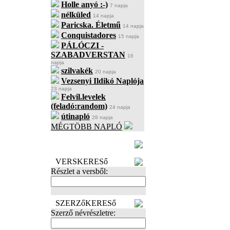
Holle anyó :-)
7 napja
nélküled
14 napja
Paricska. Életmű
14 napja
Conquistadores
15 napja
PÁLÓCZI -
SZABADVERSTAN
16
napja
szilvakék
20 napja
Vezsenyi Ildikó Naplója
23 napja
Felvil.levelek
(feladó:random)
24 napja
útinapló
28 napja
MÉGTÖBB NAPLÓ
BECENÉV
LEFOGLALÁSA
VERSKERESő
Részlet a versből:
SZERZőKERESő
Szerző névrészletre: