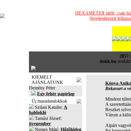
HEXAMETER játék, csak bátra
(bejelentkezett felhas
2857
s
dokk.hu
irodalm
KIEMELT
AJÁNLATUNK
Kónya Anik
Demény Péter
Bekavart a vé
Egy fehér papírlap
Mindent túlmis
Új maradandokkok
A szeretethiá
Szilasi Katalin:
A
Reszket szíve
haldokló
Várom a külső
Tamási József:
üvegember
Alpári vagyok
Nemes Máté:
Hűtőhideg
Ne keresselek