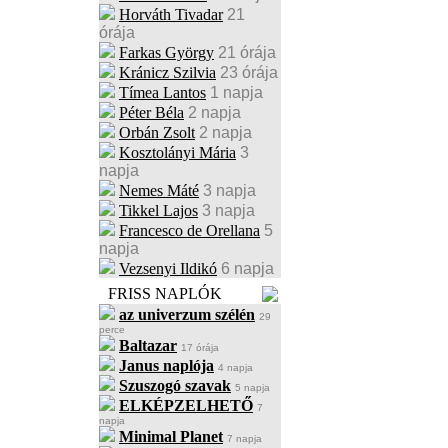
Horváth Tivadar
21
órája
Farkas György
21 órája
Kránicz Szilvia
23 órája
Tímea Lantos
1 napja
Péter Béla
2 napja
Orbán Zsolt
2 napja
Kosztolányi Mária
3
napja
Nemes Máté
3 napja
Tikkel Lajos
3 napja
Francesco de Orellana
5
napja
Vezsenyi Ildikó
6 napja
FRISS NAPLÓK
az univerzum szélén
29
perce
Baltazar
17 órája
Janus naplója
4 napja
Szuszogó szavak
5 napja
ELKÉPZELHETŐ
7
napja
Minimal Planet
7 napja