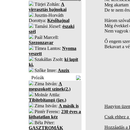
Türjei Zoltán:
A
Meg akartam h
virrasztás bajnokai
De te nem érs
Jusztin-Horváth
Dorottya:
Későhajnal
Három szóval
Még évekkel e
Tamási József:
északi
Nem vagyok s
szél
Paál Marcell:
Ő engem szere
Szezonzavar
Bekavart a vé
Tímea Lantos:
Nyoma
veszett
Szakállas Zsolt:
ki lapít
ki.
Szőke Imre:
Anzix
Prózák
Zima István:
A
megszokott színek(2.)
Molnár Attila:
Tibitebitangó (jav.)
Zima István:
A másik is
Hagyjon üzene
Pintér Ferenc:
230 éves a
láthatatlan kéz
Csak ehhez a 
Béla Péter:
Hozzáadás a
GASZTROMÁK