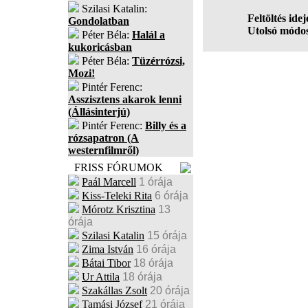
Szilasi Katalin:
Feltöltés idej
Gondolatban
Utolsó módos
Péter Béla:
Halál a
kukoricásban
Péter Béla:
Tüzérrózsi,
Mozi!
Pintér Ferenc:
Asszisztens akarok lenni
(Állásinterjú)
Pintér Ferenc:
Billy és a
rózsapatron (A
westernfilmről)
FRISS FÓRUMOK
Paál Marcell
1 órája
Kiss-Teleki Rita
6 órája
Mórotz Krisztina
13
órája
Szilasi Katalin
15 órája
Zima István
16 órája
Bátai Tibor
18 órája
Ur Attila
18 órája
Szakállas Zsolt
20 órája
Tamási József
21 órája