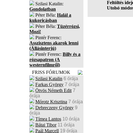
Feltöltés idej
Szilasi Katalin:
Utolsó módos
Gondolatban
Péter Béla:
Halál a
kukoricásban
Péter Béla:
Tüzérrózsi,
Mozi!
Pintér Ferenc:
Asszisztens akarok lenni
(Állásinterjú)
Pintér Ferenc:
Billy és a
rózsapatron (A
westernfilmről)
FRISS FÓRUMOK
Szilasi Katalin
6 órája
Farkas György
7 órája
Ötvös Németh Edit
7
órája
Mórotz Krisztina
7 órája
Debreczeny György
9
órája
Tímea Lantos
10 órája
Bátai Tibor
11 órája
Paál Marcell
19 órája