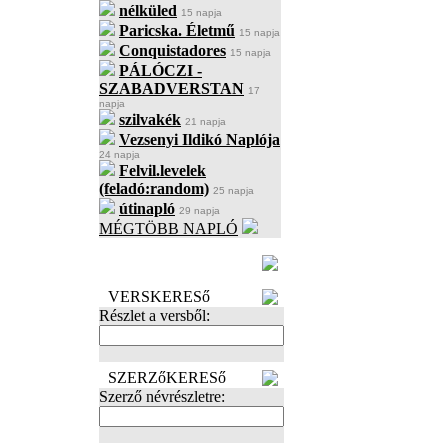
nélküled
15 napja
Paricska. Életmű
15 napja
Conquistadores
15 napja
PÁLÓCZI -
SZABADVERSTAN
17
napja
szilvakék
21 napja
Vezsenyi Ildikó Naplója
24 napja
Felvil.levelek
(feladó:random)
25 napja
útinapló
29 napja
MÉGTÖBB NAPLÓ
BECENÉV
LEFOGLALÁSA
VERSKERESő
Részlet a versből:
SZERZőKERESő
Szerző névrészletre: