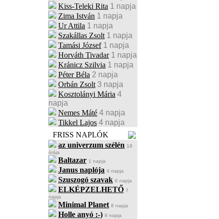
Kiss-Teleki Rita
1 napja
Zima István
1 napja
Ur Attila
1 napja
Szakállas Zsolt
1 napja
Tamási József
1 napja
Horváth Tivadar
1 napja
Kránicz Szilvia
1 napja
Péter Béla
2 napja
Orbán Zsolt
3 napja
Kosztolányi Mária
4
napja
Nemes Máté
4 napja
Tikkel Lajos
4 napja
FRISS NAPLÓK
az univerzum szélén
18
órája
Baltazar
1 napja
Janus naplója
4 napja
Szuszogó szavak
6 napja
ELKÉPZELHETŐ
7
napja
Minimal Planet
8 napja
Holle anyó :-)
8 napja