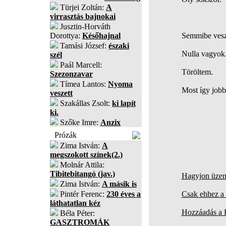
Türjei Zoltán:
A
virrasztás bajnokai
Jusztin-Horváth
Dorottya:
Későhajnal
Semmibe vesz
Tamási József:
északi
Nulla vagyok
szél
Paál Marcell:
Töröltem.
Szezonzavar
Tímea Lantos:
Nyoma
Most így jobb
veszett
Szakállas Zsolt:
ki lapít
ki.
Szőke Imre:
Anzix
Prózák
Zima István:
A
megszokott színek(2.)
Molnár Attila:
Tibitebitangó (jav.)
Hagyjon üzene
Zima István:
A másik is
Pintér Ferenc:
230 éves a
Csak ehhez a 
láthatatlan kéz
Hozzáadás a
Béla Péter:
GASZTROMÁK