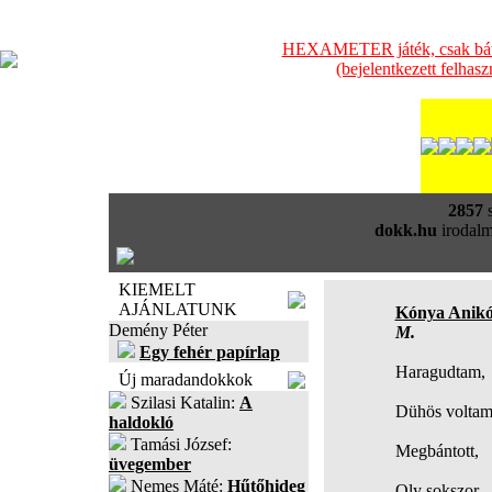
HEXAMETER játék, csak bátra
(bejelentkezett felhas
2857
s
dokk.hu
irodalm
KIEMELT
AJÁNLATUNK
Kónya Anik
Demény Péter
M.
Egy fehér papírlap
Haragudtam,
Új maradandokkok
Szilasi Katalin:
A
Dühös voltam
haldokló
Tamási József:
Megbántott,
üvegember
Nemes Máté:
Hűtőhideg
Oly sokszor.