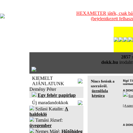
HEXAMETER játék, csak bátra
(bejelentkezett felhas
2857
s
dokk.hu
irodalm
KIEMELT
Nincs fotónk a
Rigó Ti
AJÁNLATUNK
szárma
szerzőről.
Demény Péter
üzenőfala
A DOK
Egy fehér papírlap
képtára
Erz
Új maradandokkok
[
A szer
Szilasi Katalin:
A
haldokló
Tamási József:
üvegember
A DOK
Nemes Máté:
Hűtőhideg