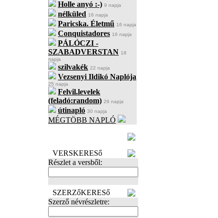
Holle anyó :-)
9 napja
nélküled
16 napja
Paricska. Életmű
16 napja
Conquistadores
16 napja
PÁLÓCZI -
SZABADVERSTAN
18
napja
szilvakék
22 napja
Vezsenyi Ildikó Naplója
25 napja
Felvil.levelek
(feladó:random)
26 napja
útinapló
30 napja
MÉGTÖBB NAPLÓ
BECENÉV
LEFOGLALÁSA
VERSKERESő
Részlet a versből:
SZERZőKERESő
Szerző névrészletre: