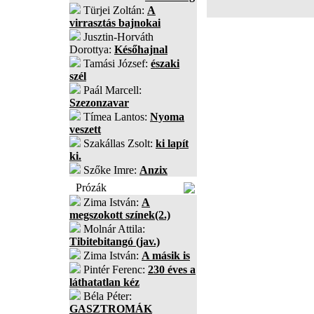
Türjei Zoltán:
A
virrasztás bajnokai
Jusztin-Horváth
Dorottya:
Későhajnal
Tamási József:
északi
szél
Paál Marcell:
Szezonzavar
Tímea Lantos:
Nyoma
veszett
Szakállas Zsolt:
ki lapít
ki.
Szőke Imre:
Anzix
Prózák
Zima István:
A
megszokott színek(2.)
Molnár Attila:
Tibitebitangó (jav.)
Zima István:
A másik is
Pintér Ferenc:
230 éves a
láthatatlan kéz
Béla Péter:
GASZTROMÁK