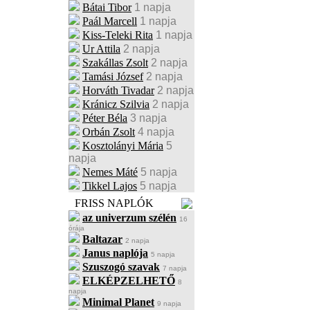
Bátai Tibor
1 napja
Paál Marcell
1 napja
Kiss-Teleki Rita
1 napja
Ur Attila
2 napja
Szakállas Zsolt
2 napja
Tamási József
2 napja
Horváth Tivadar
2 napja
Kránicz Szilvia
2 napja
Péter Béla
3 napja
Orbán Zsolt
4 napja
Kosztolányi Mária
5
napja
Nemes Máté
5 napja
Tikkel Lajos
5 napja
FRISS NAPLÓK
az univerzum szélén
16
órája
Baltazar
2 napja
Janus naplója
5 napja
Szuszogó szavak
7 napja
ELKÉPZELHETŐ
8
napja
Minimal Planet
9 napja