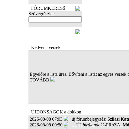
FÓRUMKERESő
Szövegrészlet:
FOTÓK
Kedvenc versek
Egyelőre a lista üres. Bővíteni a listát az egyes versek 
TOVÁBB
ÚJDONSÁGOK a dokkon
2026-08-08 07:03
új fórumbejegyzés:
Szilasi Kat
2026-08-08 00:50
ÚJ
bírálandokk
-PRóZA:
Mór