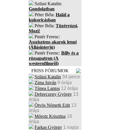
Szilasi Katalin:
Gondolatban
Péter Béla:
Halál a
kukoricásban
Péter Béla:
Tüzérrózsi,
Mozi!
Pintér Ferenc:
Asszisztens akarok lenni
(Állásinterjú)
Pintér Ferenc:
Billy és a
rózsapatron (A
westernfilmről)
FRISS FÓRUMOK
Szilasi Katalin
34 perce
Zima István
9 órája
Tímea Lantos
12 órája
Debreczeny György
13
órája
Ötvös Németh Edit
13
órája
Mórotz Krisztina
18
órája
Farkas György
1 napja