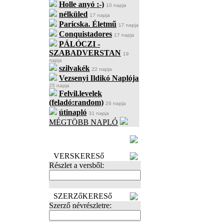
Holle anyó :-)
10 napja
nélküled
17 napja
Paricska. Életmű
17 napja
Conquistadores
17 napja
PÁLÓCZI -
SZABADVERSTAN
19
napja
szilvakék
22 napja
Vezsenyi Ildikó Naplója
25 napja
Felvil.levelek
(feladó:random)
26 napja
útinapló
31 napja
MÉGTÖBB NAPLÓ
BECENÉV
LEFOGLALÁSA
VERSKERESő
Részlet a versből:
SZERZőKERESő
Szerző névrészletre: