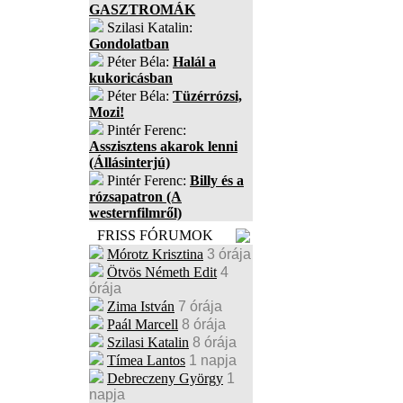
GASZTROMÁK
Szilasi Katalin:
Gondolatban
Péter Béla:
Halál a
kukoricásban
Péter Béla:
Tüzérrózsi,
Mozi!
Pintér Ferenc:
Asszisztens akarok lenni
(Állásinterjú)
Pintér Ferenc:
Billy és a
rózsapatron (A
westernfilmről)
FRISS FÓRUMOK
Mórotz Krisztina
3 órája
Ötvös Németh Edit
4
órája
Zima István
7 órája
Paál Marcell
8 órája
Szilasi Katalin
8 órája
Tímea Lantos
1 napja
Debreczeny György
1
napja