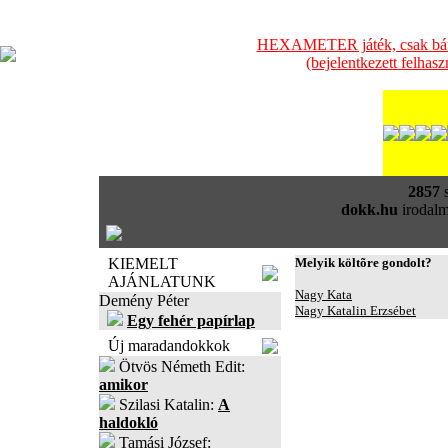
HEXAMETER játék, csak bátra
(bejelentkezett felhas
2857
s
dokk.hu
irodalm
KIEMELT
Melyik költõre gondolt?
AJÁNLATUNK
Nagy Kata
Demény Péter
Nagy Katalin Erzsébet
Egy fehér papírlap
Új maradandokkok
Ötvös Németh Edit:
amikor
Szilasi Katalin:
A
haldokló
Tamási József: