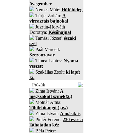
üvegember
Nemes Máté:
Hűtőhideg
Türjei Zoltán:
A
virrasztás bajnokai
Jusztin-Horváth
Dorottya:
Későhajnal
Tamási József:
északi
szél
Paál Marcell:
Szezonzavar
Tímea Lantos:
Nyoma
veszett
Szakállas Zsolt:
ki lapít
ki.
Prózák
Zima István:
A
megszokott színek(2.)
Molnár Attila:
Tibitebitangó (jav.)
Zima István:
A másik is
Pintér Ferenc:
230 éves a
láthatatlan kéz
Béla Péter: