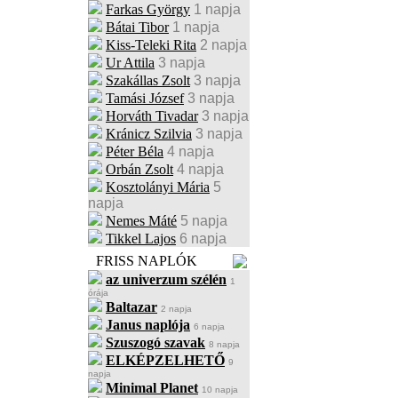
Farkas György
1 napja
Bátai Tibor
1 napja
Kiss-Teleki Rita
2 napja
Ur Attila
3 napja
Szakállas Zsolt
3 napja
Tamási József
3 napja
Horváth Tivadar
3 napja
Kránicz Szilvia
3 napja
Péter Béla
4 napja
Orbán Zsolt
4 napja
Kosztolányi Mária
5
napja
Nemes Máté
5 napja
Tikkel Lajos
6 napja
FRISS NAPLÓK
az univerzum szélén
1
órája
Baltazar
2 napja
Janus naplója
6 napja
Szuszogó szavak
8 napja
ELKÉPZELHETŐ
9
napja
Minimal Planet
10 napja