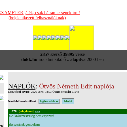
XAMETER játék, csak bátran tessenek írni!
(bejelentkezett felhasználóknak)
2857
szerző
39895
verse
dokk.hu
irodalmi kikötő ::
alapítva
2000-ben
NAPLÓK
:
Ötvös Németh Edit naplója
Legutóbbi olvasó:
2026-08-07 18:03
Összes olvasás:
61548
Korábbi hozzászólások:
678.
[tulajdonos]
:
vers
a cukrászmesterség nem egyszerű
desszertnek gondoltam
eg