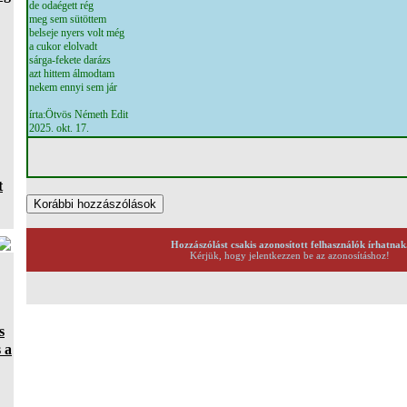
de odaégett rég
meg sem sütöttem
belseje nyers volt még
a cukor elolvadt
sárga-fekete darázs
azt hittem álmodtam
nekem ennyi sem jár
írta:Ötvös Németh Edit
2025. okt. 17.
t
Hozzászólást csakis azonosított felhasználók írhatnak
Kérjük, hogy jelentkezzen be az azonosításhoz!
s
 a