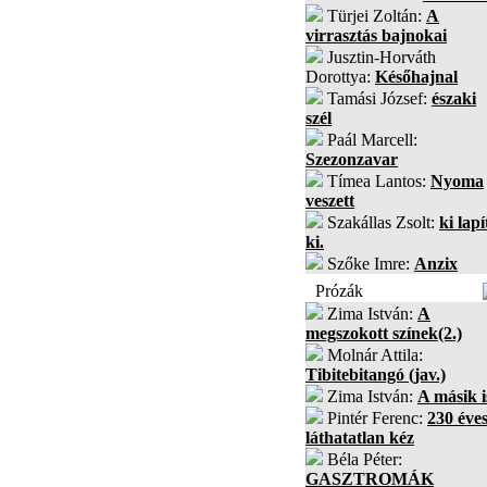
Türjei Zoltán:
A
virrasztás bajnokai
Jusztin-Horváth
Dorottya:
Későhajnal
Tamási József:
északi
szél
Paál Marcell:
Szezonzavar
Tímea Lantos:
Nyoma
veszett
Szakállas Zsolt:
ki lapí
ki.
Szőke Imre:
Anzix
Prózák
Zima István:
A
megszokott színek(2.)
Molnár Attila:
Tibitebitangó (jav.)
Zima István:
A másik i
Pintér Ferenc:
230 éves
láthatatlan kéz
Béla Péter:
GASZTROMÁK