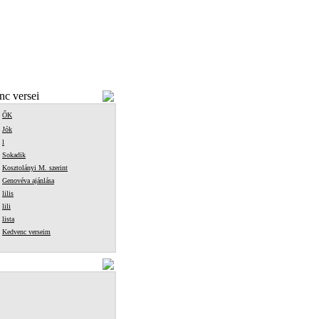
c versei
ŐK
Jók
l
Sokadik
Kosztolányi M. szerint
Genovéva ajánlása
lilis
lili
lista
Kedvenc verseim