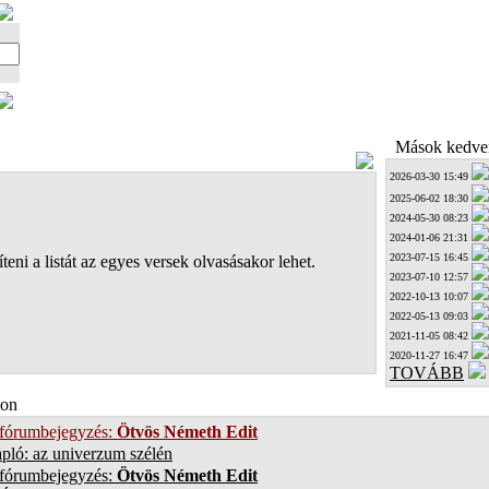
Mások kedven
2026-03-30 15:49
2025-06-02 18:30
2024-05-30 08:23
2024-01-06 21:31
2023-07-15 16:45
teni a listát az egyes versek olvasásakor lehet.
2023-07-10 12:57
2022-10-13 10:07
2022-05-13 09:03
2021-11-05 08:42
2020-11-27 16:47
TOVÁBB
on
 fórumbejegyzés:
Ötvös Németh Edit
pló: az univerzum szélén
 fórumbejegyzés:
Ötvös Németh Edit