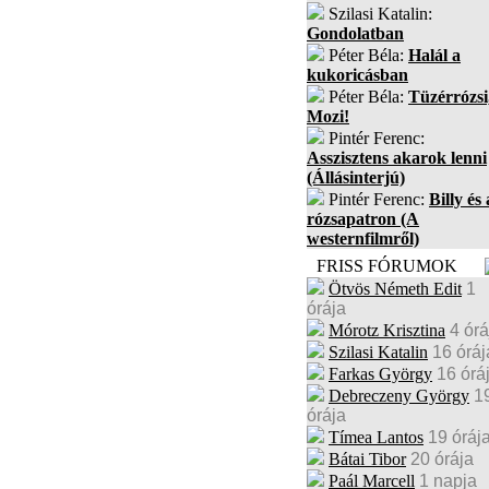
Szilasi Katalin:
Gondolatban
Péter Béla:
Halál a
kukoricásban
Péter Béla:
Tüzérrózsi
Mozi!
Pintér Ferenc:
Asszisztens akarok lenni
(Állásinterjú)
Pintér Ferenc:
Billy és 
rózsapatron (A
westernfilmről)
FRISS FÓRUMOK
Ötvös Németh Edit
1
órája
Mórotz Krisztina
4 órá
Szilasi Katalin
16 óráj
Farkas György
16 órá
Debreczeny György
1
órája
Tímea Lantos
19 óráj
Bátai Tibor
20 órája
Paál Marcell
1 napja