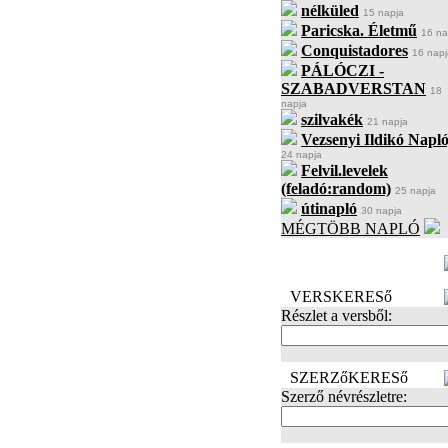
nélküled
15 napja
Paricska. Életmű
16 na
Conquistadores
16 napj
PÁLÓCZI -
SZABADVERSTAN
18
napja
szilvakék
21 napja
Vezsenyi Ildikó Napló
24 napja
Felvil.levelek
(feladó:random)
25 napja
útinapló
30 napja
MÉGTÖBB NAPLÓ
BECENÉV
LEFOGLALÁSA
VERSKERESő
Részlet a versből:
SZERZőKERESő
Szerző névrészletre: