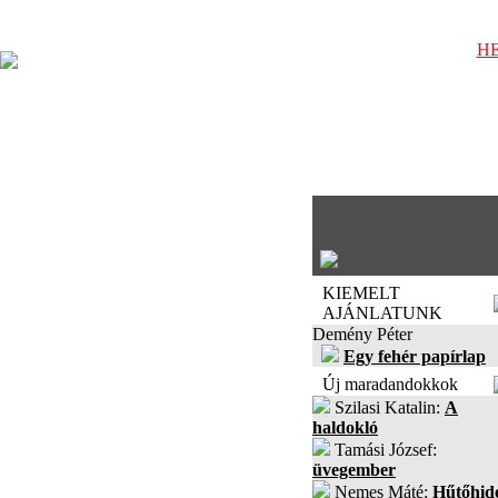
HE
KIEMELT
AJÁNLATUNK
Demény Péter
Egy fehér papírlap
Új maradandokkok
Szilasi Katalin:
A
haldokló
Tamási József:
üvegember
Nemes Máté:
Hűtőhid