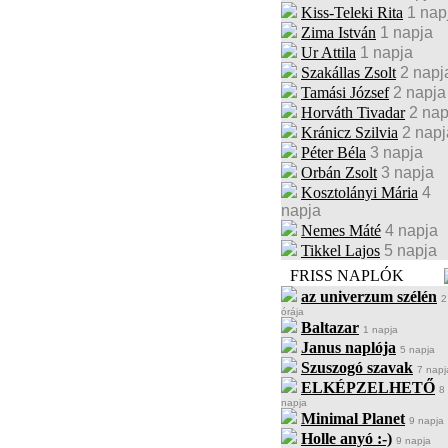
Kiss-Teleki Rita
1 nap
Zima István
1 napja
Ur Attila
1 napja
Szakállas Zsolt
2 napj
Tamási József
2 napja
Horváth Tivadar
2 nap
Kránicz Szilvia
2 napj
Péter Béla
3 napja
Orbán Zsolt
3 napja
Kosztolányi Mária
4
napja
Nemes Máté
4 napja
Tikkel Lajos
5 napja
FRISS NAPLÓK
az univerzum szélén
2
órája
Baltazar
1 napja
Janus naplója
5 napja
Szuszogó szavak
7 napj
ELKÉPZELHETŐ
8
napja
Minimal Planet
9 napja
Holle anyó :-)
9 napja