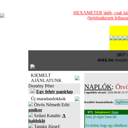
HEXAMETER játék, csak bátra
(bejelentkezett felhas
2857
s
dokk.hu
irodalm
KIEMELT
AJÁNLATUNK
NAPLÓK
:
Ötvö
Demény Péter
Egy fehér papírlap
Legutóbbi olvasó:
2026-08-08 15:5
Új maradandokkok
Korábbi hozzászólások:
Ötvös Németh Edit:
amikor
671.
[tulajdonos]
:
Hmm
Szilasi Katalin:
A
Azta, jó régen írtam ide.
haldokló
Az történt, hogy egy előadáson
Tamási József: