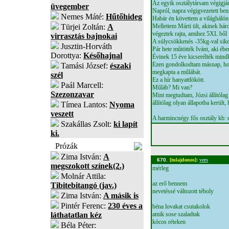
Az egyik osztálytársam végigjár
üvegember
Napról, napra végigvezetett ben
Nemes Máté:
Hűtőhideg
Habár én követtem a világhálón,
Türjei Zoltán:
A
Mellettem Márti ült, akinek hár
végeztek rajta, amihez 5XL ből f
virrasztás bajnokai
A súlycsökkenés -35kg-val siker
Jusztin-Horváth
Pár hete műtötték Ivánt, aki ébe
Dorottya:
Későhajnal
Évinek 15 éve kicserélték mindk
Ezen gondolkodtam másnap, hogy
Tamási József:
északi
megkapta a műlábát.
szél
Ez a hír hanyattlökött.
Paál Marcell:
Műláb? Mi van?
Szezonzavar
Mint megtudtam, Józsi állítólag 
állítólag olyan állapotba kerül
Tímea Lantos:
Nyoma
veszett
A harmincnégy fős osztály kb:
Szakállas Zsolt:
ki lapít
ki.
Prózák
Zima István:
A
670.
[tulajdonos]
:
vers
megszokott színek(2.)
mérleg
Molnár Attila:
az erő bennem
Tibitebitangó (jav.)
nevetéssé változott téboly
Zima István:
A másik is
Pintér Ferenc:
230 éves a
béna lovakat csutakolok
láthatatlan kéz
amik sose szaladtak
kócos réteken
Béla Péter: