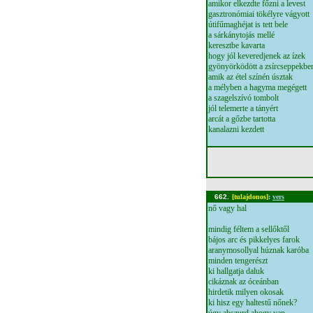
amikor elkezdte főzni a levest
gasztronómiai tökélyre vágyott
útifűmaghéjat is tett bele
a sárkánytojás mellé
keresztbe kavarta
hogy jól keveredjenek az ízek
gyönyörködött a zsírcseppekbe
amik az étel színén úsztak
a mélyben a hagyma megégett
a szagelszívó tombolt
jól telemerte a tányért
arcát a gőzbe tartotta
kanalazni kezdett
662.
[tulajdonos]
:
vers
nő vagy hal
mindig féltem a sellőktől
bájos arc és pikkelyes farok
aranymosollyal húznak karóba
minden tengerészt
ki hallgatja daluk
cikáznak az óceánban
hirdetik milyen okosak
ki hisz egy haltestű nőnek?