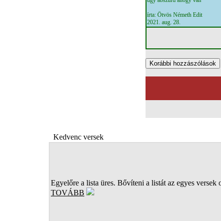
úgy abszurd ahogy van
írta: Ötvös Németh Edit
2021. aug. 28.
Kedvenc versek
Egyelőre a lista üres. Bővíteni a listát az egyes versek 
TOVÁBB