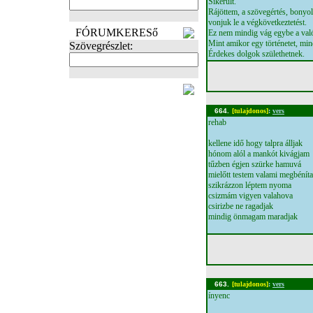
Sikerült.
Rájöttem, a szövegértés, bonyol
vonjuk le a végkövetkeztetést.
FÓRUMKERESő
Ez nem mindig vág egybe a val
Mint amikor egy történetet, min
Szövegrészlet:
Érdekes dolgok születhetnek.
FOTÓK
664.
[tulajdonos]
:
vers
rehab
kellene idő hogy talpra álljak
hónom alól a mankót kivágjam
tűzben égjen szürke hamuvá
mielőtt testem valami megbénít
szikrázzon léptem nyoma
csizmám vigyen valahova
csirizbe ne ragadjak
mindig önmagam maradjak
663.
[tulajdonos]
:
vers
ínyenc