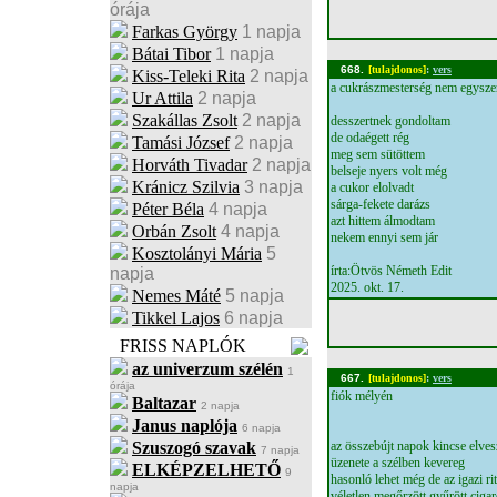
órája
Farkas György
1 napja
Bátai Tibor
1 napja
668.
[tulajdonos]
:
vers
Kiss-Teleki Rita
2 napja
a cukrászmesterség nem egysze
Ur Attila
2 napja
Szakállas Zsolt
2 napja
desszertnek gondoltam
de odaégett rég
Tamási József
2 napja
meg sem sütöttem
Horváth Tivadar
2 napja
belseje nyers volt még
Kránicz Szilvia
3 napja
a cukor elolvadt
sárga-fekete darázs
Péter Béla
4 napja
azt hittem álmodtam
Orbán Zsolt
4 napja
nekem ennyi sem jár
Kosztolányi Mária
5
írta:Ötvös Németh Edit
napja
2025. okt. 17.
Nemes Máté
5 napja
Tikkel Lajos
6 napja
FRISS NAPLÓK
az univerzum szélén
1
667.
[tulajdonos]
:
vers
órája
fiók mélyén
Baltazar
2 napja
Janus naplója
6 napja
Szuszogó szavak
az összebújt napok kincse elves
7 napja
üzenete a szélben kevereg
ELKÉPZELHETŐ
9
hasonló lehet még de az igazi ri
napja
véletlen megőrzött gyűrött cigar