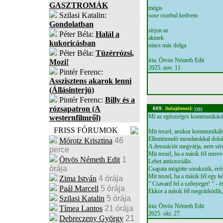
GASZTROMÁK
mégis
Szilasi Katalin:
sose csorbul kedvem
Gondolatban
sírjon az
Péter Béla:
Halál a
akinek
kukoricásban
nincs más dolga
Péter Béla:
Tüzérrózsi,
írta: Ötvös Németh Edit
Mozi!
2025. nov. 11.
Pintér Ferenc:
Asszisztens akarok lenni
(Állásinterjú)
Pintér Ferenc:
Billy és a
rózsapatron (A
669.
[tulajdonos]
:
vers
Mi az egészséges kommunikáci
westernfilmről)
FRISS FÓRUMOK
Mit teszel, amikor kommunikáls
Ellentmondó mondatokkal dobál
Mórotz Krisztina
46
A detonációt megvárja, nem sérü
perce
Mit teszel, ha a másik fél merev
Ötvös Németh Edit
1
Lehet antiszociális.
órája
Csapata mögötte sorakozik, erősí
Mit teszel, ha a másik fél egy k
Zima István
4 órája
“ Csavard fel a szőnyeget! “ - é
Paál Marcell
5 órája
Ekkor a másik fél megrázkódik,
Szilasi Katalin
5 órája
írta: Ötvös Németh Edit
Tímea Lantos
21 órája
2025. okt. 27.
Debreczeny György
21