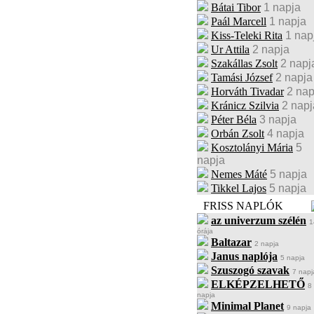
Bátai Tibor
1 napja
Paál Marcell
1 napja
Kiss-Teleki Rita
1 nap
Ur Attila
2 napja
Szakállas Zsolt
2 napj
Tamási József
2 napja
Horváth Tivadar
2 nap
Kránicz Szilvia
2 napj
Péter Béla
3 napja
Orbán Zsolt
4 napja
Kosztolányi Mária
5
napja
Nemes Máté
5 napja
Tikkel Lajos
5 napja
FRISS NAPLÓK
az univerzum szélén
1
órája
Baltazar
2 napja
Janus naplója
5 napja
Szuszogó szavak
7 napj
ELKÉPZELHETŐ
8
napja
Minimal Planet
9 napja