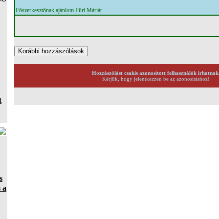
Főszerkesztőnak ajánlom Füri Máriát.
Hozzászólást csakis azonosított felhasználók írhatnak
Kérjük, hogy jelentkezzen be az azonosításhoz!
t
s
 a