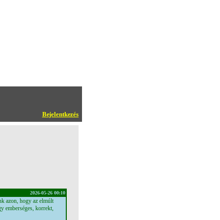
Bejelentkezés
2026-05-26 00:10
k azon, hogy az elmúlt
egy emberséges, korrekt,