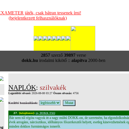
XAMETER játék, csak bátran tessenek írni!
(bejelentkezett felhasználóknak)
2857
szerző
39897
verse
dokk.hu
irodalmi kikötő ::
alapítva
2000-ben
NAPLÓK
:
szilvakék
Legutóbbi olvasó:
2026-08-08 03:27
Összes olvasás:
4756
Korábbi hozzászólások:
27.
[tulajdonos]
:
re, DOKK FAQ
Bár nem túl régóta vagyok itt a nagy múltú DOKK-on, de szeretném, ha elgondolkodnán
évek arrogáns, nárcisztikus, időhiányos főszerkesztői helyett, esetleg kinevezhetnének 
minden dokkos furmintságos ismerőt.
eg