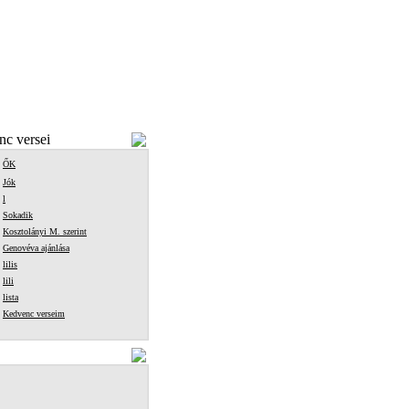
c versei
ŐK
Jók
l
Sokadik
Kosztolányi M. szerint
Genovéva ajánlása
lilis
lili
lista
Kedvenc verseim