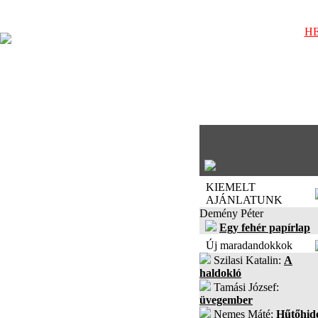
HE
KIEMELT
AJÁNLATUNK
Demény Péter
Egy fehér papírlap
Új maradandokkok
Szilasi Katalin:
A
haldokló
Tamási József:
üvegember
Nemes Máté:
Hűtőhid