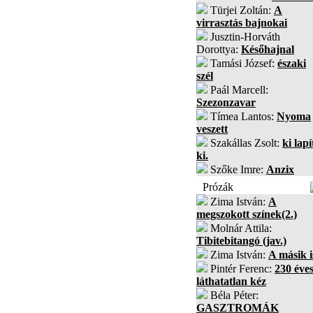
Türjei Zoltán:
A
virrasztás bajnokai
Jusztin-Horváth
Dorottya:
Későhajnal
Tamási József:
északi
szél
Paál Marcell:
Szezonzavar
Tímea Lantos:
Nyoma
veszett
Szakállas Zsolt:
ki lapí
ki.
Szőke Imre:
Anzix
Prózák
Zima István:
A
megszokott színek(2.)
Molnár Attila:
Tibitebitangó (jav.)
Zima István:
A másik i
Pintér Ferenc:
230 éves
láthatatlan kéz
Béla Péter:
GASZTROMÁK