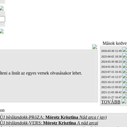
Mások kedven
2026-03-30 15:49
2025-06-02 18:30
2024-05-30 08:23
2024-01-06 21:31
2023-07-15 16:45
teni a listát az egyes versek olvasásakor lehet.
2023-07-10 12:57
2022-10-13 10:07
2022-05-13 09:03
2021-11-05 08:42
2020-11-27 16:47
TOVÁBB
on
ÚJ
bírálandokk
-PRóZA:
Mórotz Krisztina
Nád arca ( jav)
ÚJ
bírálandokk
-VERS:
Mórotz Krisztina
A nád arcai