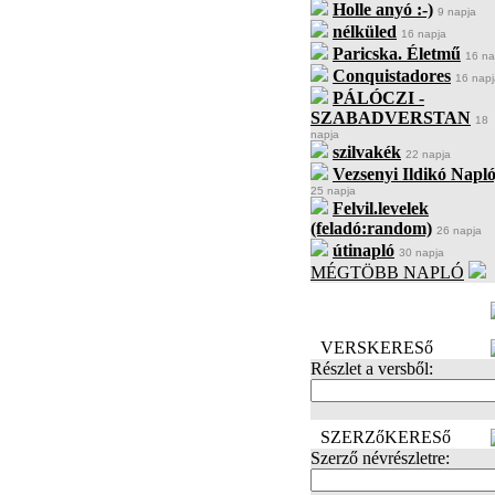
Holle anyó :-)
9 napja
nélküled
16 napja
Paricska. Életmű
16 na
Conquistadores
16 napj
PÁLÓCZI -
SZABADVERSTAN
18
napja
szilvakék
22 napja
Vezsenyi Ildikó Napló
25 napja
Felvil.levelek
(feladó:random)
26 napja
útinapló
30 napja
MÉGTÖBB NAPLÓ
BECENÉV
LEFOGLALÁSA
VERSKERESő
Részlet a versből:
SZERZőKERESő
Szerző névrészletre: