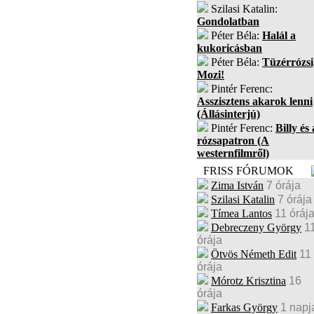
Szilasi Katalin:
Gondolatban
Péter Béla:
Halál a
kukoricásban
Péter Béla:
Tüzérrózsi
Mozi!
Pintér Ferenc:
Asszisztens akarok lenni
(Állásinterjú)
Pintér Ferenc:
Billy és 
rózsapatron (A
westernfilmről)
FRISS FÓRUMOK
Zima István
7 órája
Szilasi Katalin
7 órája
Tímea Lantos
11 óráj
Debreczeny György
1
órája
Ötvös Németh Edit
11
órája
Mórotz Krisztina
16
órája
Farkas György
1 napj