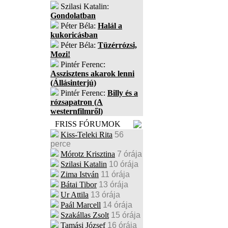
Szilasi Katalin:
Gondolatban
Péter Béla:
Halál a
kukoricásban
Péter Béla:
Tüzérrózsi,
Mozi!
Pintér Ferenc:
Asszisztens akarok lenni
(Állásinterjú)
Pintér Ferenc:
Billy és a
rózsapatron (A
westernfilmről)
FRISS FÓRUMOK
Kiss-Teleki Rita
56
perce
Mórotz Krisztina
7 órája
Szilasi Katalin
10 órája
Zima István
11 órája
Bátai Tibor
13 órája
Ur Attila
13 órája
Paál Marcell
14 órája
Szakállas Zsolt
15 órája
Tamási József
16 órája