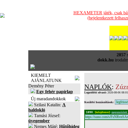
HEXAMETER játék, csak bátra
(bejelentkezett felhas
2857
s
dokk.hu
irodalm
KIEMELT
AJÁNLATUNK
NAPLÓK
:
Zúz
Demény Péter
Egy fehér papírlap
Legutóbbi olvasó:
2026-08-06 08:0
Új maradandokkok
Korábbi hozzászólások:
Szilasi Katalin:
A
haldokló
1890.
[tulajdonos]
:
megzenésített
Tamási József:
https://suno.com/s/FsNRvnS
üvegember
Nemes Máté:
Hűtőhideg