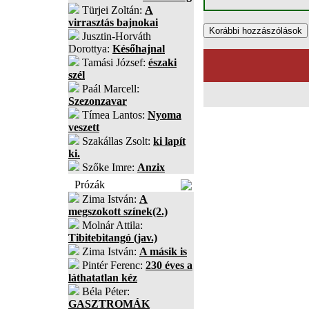
Türjei Zoltán:
A
virrasztás bajnokai
Jusztin-Horváth
Dorottya:
Későhajnal
Tamási József:
északi
szél
Paál Marcell:
Szezonzavar
Tímea Lantos:
Nyoma
veszett
Szakállas Zsolt:
ki lapít
ki.
Szőke Imre:
Anzix
Prózák
Zima István:
A
megszokott színek(2.)
Molnár Attila:
Tibitebitangó (jav.)
Zima István:
A másik is
Pintér Ferenc:
230 éves a
láthatatlan kéz
Béla Péter:
GASZTROMÁK