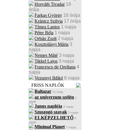
Horváth Tivadar
16
órája
Farkas György
16 órája
Kránicz Szilvia
17 órája
Tímea Lantos
1 napja
Péter Béla
1 napja
Orbán Zsolt
2 napja
Kosztolányi Mária
3
napja
Nemes Máté
3 napja
Tikkel Lajos
3 napja
Francesco de Orellana
4
napja
Vezsenyi Ildikó
6 napja
FRISS NAPLÓK
Baltazar
11 órája
az univerzum szélén
1
napja
Janus naplója
3 napja
Szuszogó szavak
5 napja
ELKÉPZELHETŐ
6
napja
Minimal Planet
7 napja