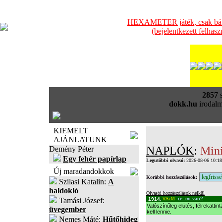
HEXAMETER játék, csak bátra
(bejelentkezett felhas
2857
s
dokk.hu
irodalm
KIEMELT
AJÁNLATUNK
NAPLÓK
:
Mini
Demény Péter
Egy fehér papírlap
Legutóbbi olvasó:
2026-08-06 10:1
Új maradandokkok
Korábbi hozzászólások:
Szilasi Katalin:
A
haldokló
Olvasói hozzászólások nélkül
Tamási József:
1914.
VSzM
:
re: mi van?
Valószínűleg elütés, félrekatti
üvegember
kell lennie.
Nemes Máté:
Hűtőhideg