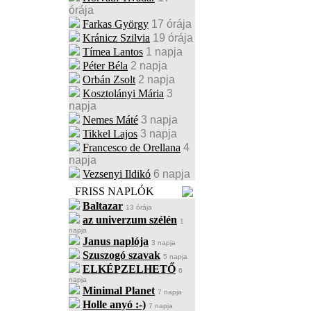
órája
Farkas György
17 órája
Kránicz Szilvia
19 órája
Tímea Lantos
1 napja
Péter Béla
2 napja
Orbán Zsolt
2 napja
Kosztolányi Mária
3
napja
Nemes Máté
3 napja
Tikkel Lajos
3 napja
Francesco de Orellana
4
napja
Vezsenyi Ildikó
6 napja
FRISS NAPLÓK
Baltazar
13 órája
az univerzum szélén
1
napja
Janus naplója
3 napja
Szuszogó szavak
5 napja
ELKÉPZELHETŐ
6
napja
Minimal Planet
7 napja
Holle anyó :-)
7 napja