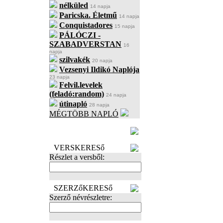
nélküled
14 napja
Paricska. Életmű
14 napja
Conquistadores
15 napja
PÁLÓCZI -
SZABADVERSTAN
16
napja
szilvakék
20 napja
Vezsenyi Ildikó Naplója
23 napja
Felvil.levelek
(feladó:random)
24 napja
útinapló
28 napja
MÉGTÖBB NAPLÓ
BECENÉV
LEFOGLALÁSA
VERSKERESő
Részlet a versből:
SZERZőKERESő
Szerző névrészletre: