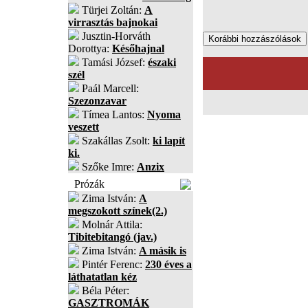
Türjei Zoltán:
A
virrasztás bajnokai
Jusztin-Horváth
Dorottya:
Későhajnal
Tamási József:
északi
szél
Paál Marcell:
Szezonzavar
Tímea Lantos:
Nyoma
veszett
Szakállas Zsolt:
ki lapít
ki.
Szőke Imre:
Anzix
Prózák
Zima István:
A
megszokott színek(2.)
Molnár Attila:
Tibitebitangó (jav.)
Zima István:
A másik is
Pintér Ferenc:
230 éves a
láthatatlan kéz
Béla Péter:
GASZTROMÁK