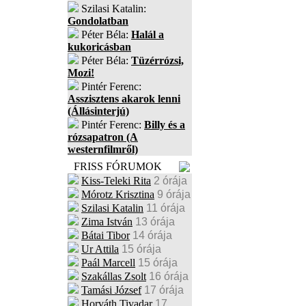
Szilasi Katalin:
Gondolatban
Péter Béla:
Halál a
kukoricásban
Péter Béla:
Tüzérrózsi,
Mozi!
Pintér Ferenc:
Asszisztens akarok lenni
(Állásinterjú)
Pintér Ferenc:
Billy és a
rózsapatron (A
westernfilmről)
FRISS FÓRUMOK
Kiss-Teleki Rita
2 órája
Mórotz Krisztina
9 órája
Szilasi Katalin
11 órája
Zima István
13 órája
Bátai Tibor
14 órája
Ur Attila
15 órája
Paál Marcell
15 órája
Szakállas Zsolt
16 órája
Tamási József
17 órája
Horváth Tivadar
17