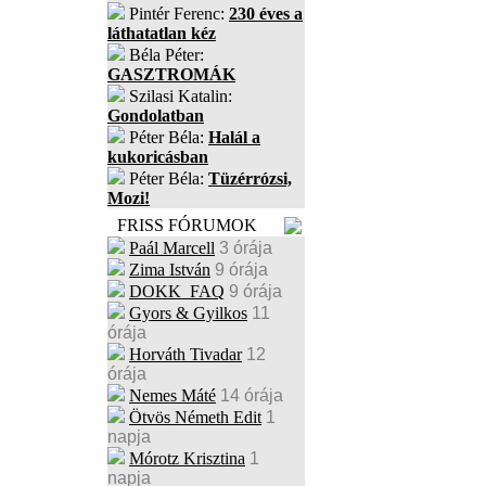
Pintér Ferenc:
230 éves a
láthatatlan kéz
Béla Péter:
GASZTROMÁK
Szilasi Katalin:
Gondolatban
Péter Béla:
Halál a
kukoricásban
Péter Béla:
Tüzérrózsi,
Mozi!
FRISS FÓRUMOK
Paál Marcell
3 órája
Zima István
9 órája
DOKK_FAQ
9 órája
Gyors & Gyilkos
11
órája
Horváth Tivadar
12
órája
Nemes Máté
14 órája
Ötvös Németh Edit
1
napja
Mórotz Krisztina
1
napja