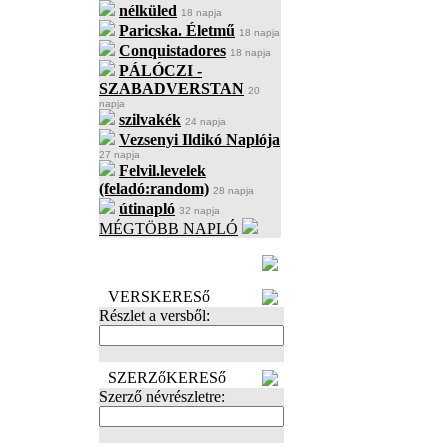
nélküled
18 napja
Paricska. Életmű
18 napja
Conquistadores
18 napja
PÁLÓCZI -
SZABADVERSTAN
20
napja
szilvakék
24 napja
Vezsenyi Ildikó Naplója
27 napja
Felvil.levelek
(feladó:random)
28 napja
útinapló
32 napja
MÉGTÖBB NAPLÓ
BECENÉV
LEFOGLALÁSA
VERSKERESő
Részlet a versből:
SZERZőKERESő
Szerző névrészletre: