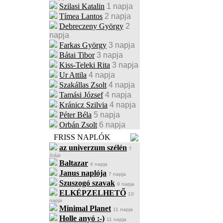
Szilasi Katalin
1 napja
Tímea Lantos
2 napja
Debreczeny György
2
napja
Farkas György
3 napja
Bátai Tibor
3 napja
Kiss-Teleki Rita
3 napja
Ur Attila
4 napja
Szakállas Zsolt
4 napja
Tamási József
4 napja
Kránicz Szilvia
4 napja
Péter Béla
5 napja
Orbán Zsolt
6 napja
FRISS NAPLÓK
az univerzum szélén
7
órája
Baltazar
4 napja
Janus naplója
7 napja
Szuszogó szavak
9 napja
ELKÉPZELHETŐ
10
napja
Minimal Planet
11 napja
Holle anyó :-)
11 napja