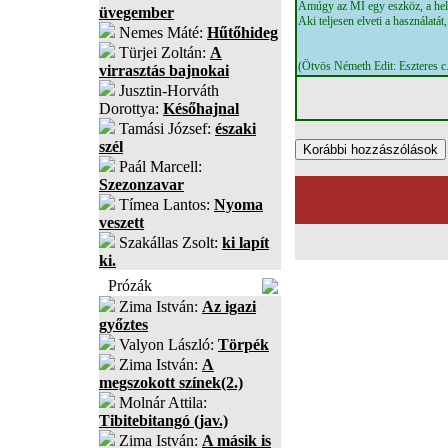
Amúgy az MI egy eszköz, a helyé
üvegember
Aki teljesen elveti a használatá
Nemes Máté:
Hűtőhideg
Türjei Zoltán:
A
(Ötvös Németh Edit: Eszteres c
virrasztás bajnokai
Jusztin-Horváth
Dorottya:
Későhajnal
Tamási József:
északi
szél
Paál Marcell:
Szezonzavar
Tímea Lantos:
Nyoma
veszett
Szakállas Zsolt:
ki lapít
ki.
Prózák
Zima István:
Az igazi
győztes
Valyon László:
Törpék
Zima István:
A
megszokott színek(2.)
Molnár Attila:
Tibitebitangó (jav.)
Zima István:
A másik is