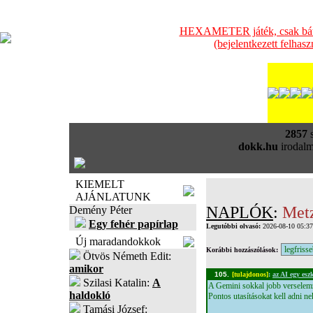
HEXAMETER játék, csak bátra
(bejelentkezett felhas
2857
s
dokk.hu
irodalm
KIEMELT
AJÁNLATUNK
NAPLÓK
:
Met
Demény Péter
Egy fehér papírlap
Legutóbbi olvasó:
2026-08-10 05:3
Új maradandokkok
Korábbi hozzászólások:
Ötvös Németh Edit:
amikor
105.
[tulajdonos]
:
az AI egy esz
Szilasi Katalin:
A
A Gemini sokkal jobb verselemzé
haldokló
Pontos utasításokat kell adni n
Tamási József: