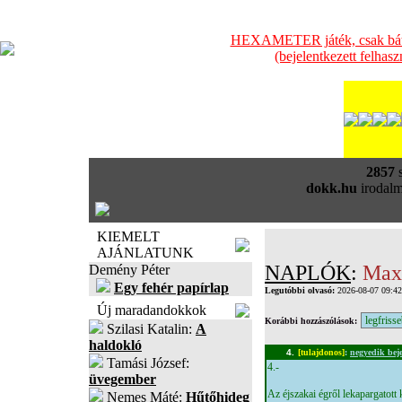
HEXAMETER játék, csak bátra
(bejelentkezett felhas
2857
s
dokk.hu
irodalm
KIEMELT
AJÁNLATUNK
NAPLÓK
:
Maxi
Demény Péter
Egy fehér papírlap
Legutóbbi olvasó:
2026-08-07 09:4
Új maradandokkok
Korábbi hozzászólások:
Szilasi Katalin:
A
haldokló
4.
[tulajdonos]
:
negyedik bej
Tamási József:
4.-
üvegember
Az éjszakai égről lekapargatott 
Nemes Máté:
Hűtőhideg