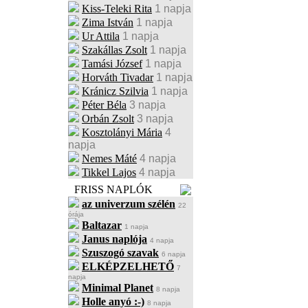
Kiss-Teleki Rita
1 napja
Zima István
1 napja
Ur Attila
1 napja
Szakállas Zsolt
1 napja
Tamási József
1 napja
Horváth Tivadar
1 napja
Kránicz Szilvia
1 napja
Péter Béla
3 napja
Orbán Zsolt
3 napja
Kosztolányi Mária
4
napja
Nemes Máté
4 napja
Tikkel Lajos
4 napja
FRISS NAPLÓK
az univerzum szélén
22
órája
Baltazar
1 napja
Janus naplója
4 napja
Szuszogó szavak
6 napja
ELKÉPZELHETŐ
7
napja
Minimal Planet
8 napja
Holle anyó :-)
8 napja