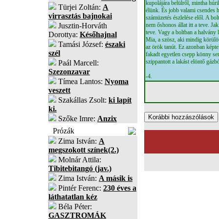
kupolájára belülről, mintha húr
Türjei Zoltán:
A
élünk. És jobb valami csendes h
virrasztás bajnokai
számüzetés észlelése elől. A bol
Jusztin-Horváth
nem őshonos állat itt a teve. J
teve. Vagy a boltban a halvány 
Dorottya:
Későhajnal
Mia, a szösz, aki mindig körül
Tamási József:
északi
az örök tanút. Ez azonban képt
szél
fakadt egyetlen csepp könny s
szippantott a lakást elöntő gázbó
Paál Marcell:
Szezonzavar
-4.
Tímea Lantos:
Nyoma
veszett
Szakállas Zsolt:
ki lapít
ki.
Szőke Imre:
Anzix
Prózák
Zima István:
A
megszokott színek(2.)
Molnár Attila:
Tibitebitangó (jav.)
Zima István:
A másik is
Pintér Ferenc:
230 éves a
láthatatlan kéz
Béla Péter:
GASZTROMÁK