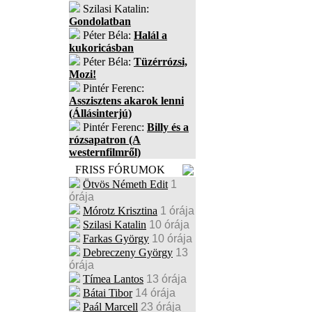
Szilasi Katalin:
Gondolatban
Péter Béla:
Halál a
kukoricásban
Péter Béla:
Tüzérrózsi,
Mozi!
Pintér Ferenc:
Asszisztens akarok lenni
(Állásinterjú)
Pintér Ferenc:
Billy és a
rózsapatron (A
westernfilmről)
FRISS FÓRUMOK
Ötvös Németh Edit
1
órája
Mórotz Krisztina
1 órája
Szilasi Katalin
10 órája
Farkas György
10 órája
Debreczeny György
13
órája
Tímea Lantos
13 órája
Bátai Tibor
14 órája
Paál Marcell
23 órája