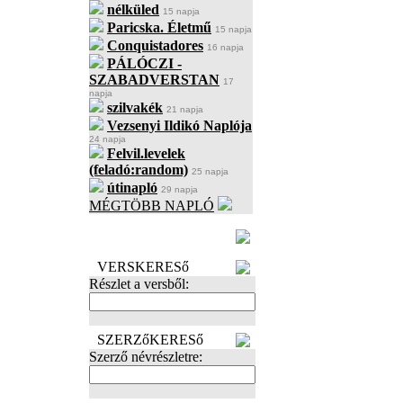
nélküled
15 napja
Paricska. Életmű
15 napja
Conquistadores
16 napja
PÁLÓCZI -
SZABADVERSTAN
17
napja
szilvakék
21 napja
Vezsenyi Ildikó Naplója
24 napja
Felvil.levelek
(feladó:random)
25 napja
útinapló
29 napja
MÉGTÖBB NAPLÓ
BECENÉV
LEFOGLALÁSA
VERSKERESő
Részlet a versből:
SZERZőKERESő
Szerző névrészletre: