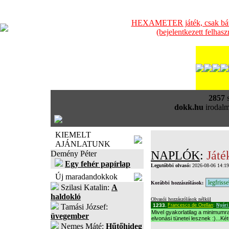
HEXAMETER játék, csak bátra
(bejelentkezett felhas
2857
s
dokk.hu
irodalm
KIEMELT
AJÁNLATUNK
NAPLÓK
:
Játé
Demény Péter
Egy fehér papírlap
Legutóbbi olvasó:
2026-08-06 14:1
Új maradandokkok
Korábbi hozzászólások:
Szilasi Katalin:
A
haldokló
Olvasói hozzászólások nélkül
Tamási József:
1233.
Francesco de Orellan
:
Nyári
Mivel gyakorlatilag a minimumr
üvegember
elvonási tünetei lesznek :)...Ké
Nemes Máté:
Hűtőhideg