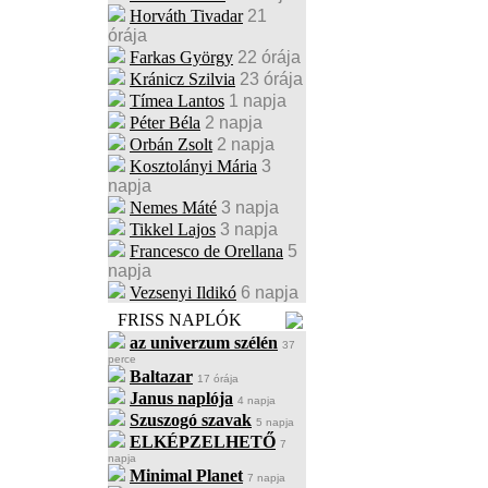
Horváth Tivadar
21
órája
Farkas György
22 órája
Kránicz Szilvia
23 órája
Tímea Lantos
1 napja
Péter Béla
2 napja
Orbán Zsolt
2 napja
Kosztolányi Mária
3
napja
Nemes Máté
3 napja
Tikkel Lajos
3 napja
Francesco de Orellana
5
napja
Vezsenyi Ildikó
6 napja
FRISS NAPLÓK
az univerzum szélén
37
perce
Baltazar
17 órája
Janus naplója
4 napja
Szuszogó szavak
5 napja
ELKÉPZELHETŐ
7
napja
Minimal Planet
7 napja