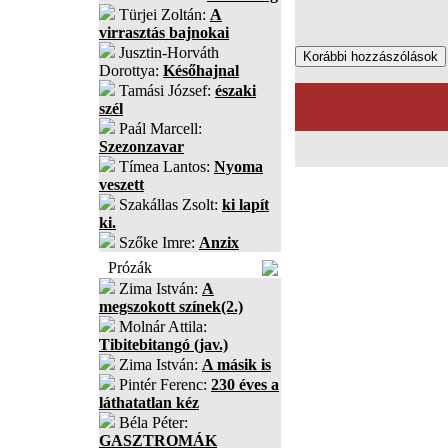
Türjei Zoltán:
A
virrasztás bajnokai
Jusztin-Horváth
Dorottya:
Későhajnal
Tamási József:
északi
szél
Paál Marcell:
Szezonzavar
Tímea Lantos:
Nyoma
veszett
Szakállas Zsolt:
ki lapít
ki.
Szőke Imre:
Anzix
Prózák
Zima István:
A
megszokott színek(2.)
Molnár Attila:
Tibitebitangó (jav.)
Zima István:
A másik is
Pintér Ferenc:
230 éves a
láthatatlan kéz
Béla Péter:
GASZTROMÁK