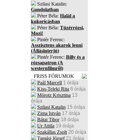
Szilasi Katalin:
Gondolatban
Péter Béla:
Halál a
kukoricásban
Péter Béla:
Tüzérrózsi,
Mozi!
Pintér Ferenc:
Asszisztens akarok lenni
(Állásinterjú)
Pintér Ferenc:
Billy és a
rózsapatron (A
westernfilmről)
FRISS FÓRUMOK
Paál Marcell
1 órája
Kiss-Teleki Rita
6 órája
Mórotz Krisztina
13
órája
Szilasi Katalin
15 órája
Zima István
17 órája
Bátai Tibor
18 órája
Ur Attila
19 órája
Szakállas Zsolt
20 órája
Tamási József
21 órája